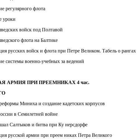
ие регулярного флота
е уроки
шведских войск под Полтавой
ведского флота на Балтике
ия русских войск и флота при Петре Великом. Табель о рангах
е системы военно-учебных за­ ведений
АЯ АРМИЯ ПРИ ПРЕЕМНИКАХ
4 час.
ГО
реформы Миниха и создание кадетских корпусов
России в Семилетней войне
шал Салтыков и битва при Ку нерсдорфе
ия русской армии при преем­ никах Петра Великого