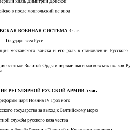
оверный князь Димитрий Донской
ойско в после монгольский пе­ риод
ВСКАЯ ВОЕННАЯ СИСТЕМА
3 час.
 — Государь всея Руси
ация московского войска и его роль в становлении Русского 
ия остатков Золотой Орды и первые шаги московских полков Ру
ва
НИЕ РЕГУЛЯРНОЙ РУССКОЙ
АРМИИ
5 час.
реформы царя Иоанна IV Гроз­ ного
сского государства за выход к Балтийскому морю
тной службы русского каза­ чества
черта и борьба России с Турци­ ей и Крымским ханством