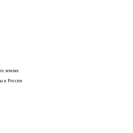
их землях
ы к России