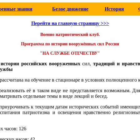
оенные знания
Белое движение
История
Перейти на главную страницу >>>
Военно патриотический клуб.
Программа по истории вооружённых сил России
"НА СЛУЖБЕ ОТЕЧЕСТВУ"
а
истории российских вооруженных
сил,
традиций и нравств
лужбы
рассчитана на обучение в стационаре в условиях полноценного к
реализовать её в таком виде не представляется возможным. Для
матривать отдельные темы в виде лекций и бесед.
приурочивать к текущим датам исторических событий имеющих
оспитания патриотизма и освещения нравственно религиозны
х часов: 126
ческих часов: 42