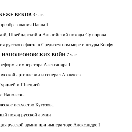
УБЕЖЕ ВЕКОВ
3 час.
преобразования Павла
I
кий, Швейцарский и Альпийский походы Су­ ворова
я русского флота в Средизем­ ном море и штурм Корфу
А НАПОЛЕОНОВСКИХ ВОЙН
7 час.
реформы императора Алек­сандра I
русской артиллерии и генерал Аракчеев
 Турцией и Швецией
е Наполеона
ческое искусство Кутузова
ный поход русской армии
ия русской армии при импера­ торе Александре I