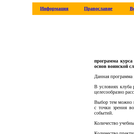
Информация
Православие
В
программа курс
основ
воинской с
Данная программа 
В условиях клуба 
целесообразно расс
Выбор тем можно 
с точки зрения в
событий.
Количество учебны
Количество практи