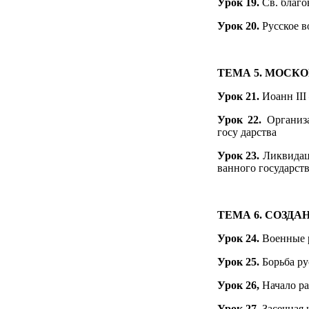
Урок 19.
Св. благ
Урок 20.
Русское в
ТЕМА 5.
МОСКО
Урок 21.
Иоанн III
Урок 22.
Организ
госу­ дарства
Урок 23.
Ликвидац
ванного государст
ТЕМА 6.
СОЗДА
Урок 24.
Военные 
Урок 25.
Борьба ру
Урок 26,
Начало ра
Урок 27.
Засечная 