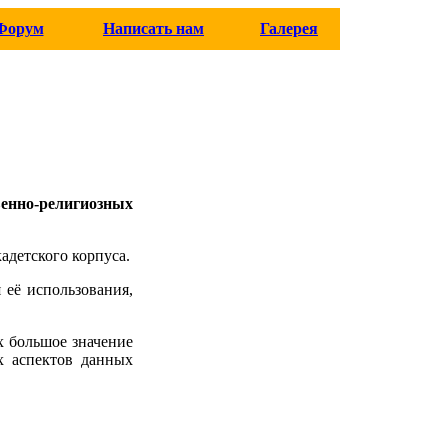
Форум
Написать нам
Галерея
енно-религиозных
адетского корпуса.
 её использования,
 большое значение
х аспектов данных