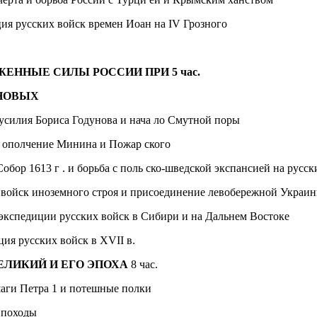
ия русских войск времен Иоан­ на IV Грозного
ЕННЫЕ СИЛЫ РОССИИ ПРИ 5 час.
НОВЫХ
силия Бориса Годунова и нача­ ло Смутной поры
 ополчение Минина и Пожар­ ского
обор 1613 г . и борьба с поль­ ско-шведской экспансией на русск
 войск иноземного строя и при­соединение левобережной Украин
экспедиции русских войск в Сибири и на Дальнем Востоке
ия русских войск в XVII в.
ЕЛИКИЙ И ЕГО ЭПОХА
8 час.
аги Петра 1 и потешные полки
 походы