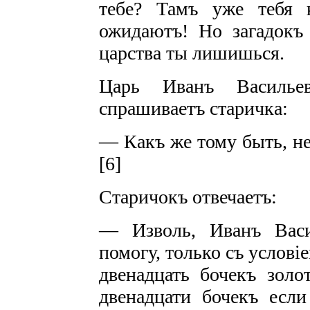
тебе? Тамъ уже тебя 
ожидаютъ! Но загадокъ 
царства ты лишишься.
Царь Иванъ Василье
спрашиваетъ старичка:
— Какъ же тому быть, н
[6]
Старичокъ отвечаетъ:
— Изволь, Иванъ Васи
помогу, только съ услові
двенадцать бочекъ золо
двенадцати бочекъ если