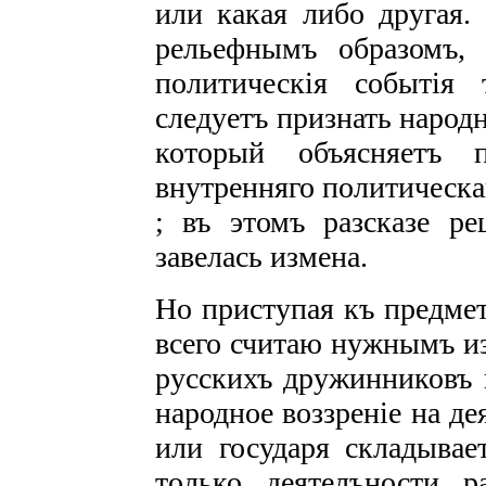
или какая либо другая.
рельефнымъ образомъ,
политическія событія 
следуетъ признать народ
который объясняетъ п
внутренняго политическаг
; въ этомъ разсказе ре
завелась измена.
Но приступая къ предмет
всего считаю нужнымъ из
русскихъ дружинниковъ 
народное воззреніе на де
или государя складывае
только деятелъности р