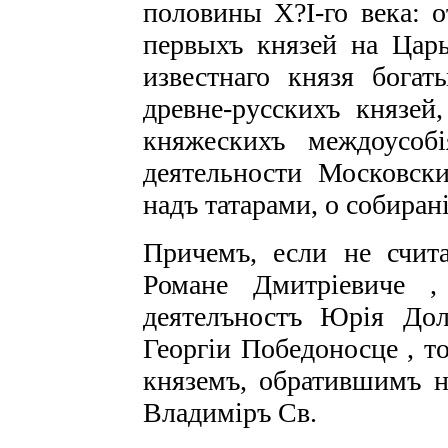
половины Х?І-го века: о
первыхъ князей на Царь
известнаго князя богат
древне-русскихъ князей,
княжескихъ междоусоб
деятельности Московски
надъ татарами, о собиран
Причемъ, если не счита
Романе Дмитріевиче
,
деятелъностъ Юрія Дол
Георгіи Победоносце
, т
княземъ, обратившимъ на
Владиміръ Св.