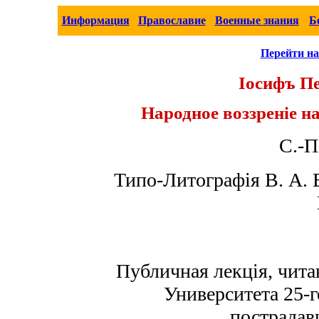
Информация
Православие
Военные знания
Б
Перейти на
Iосифъ П
Народное воззреніе на
С.-
Типо-Литографія В. А. 
Публичная лекція, чита
Университета 25-г
пострадав