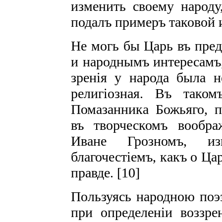
изменить своему народу
подалъ примеръ таковой 
Не могь бы Царь въ пред
и народнымъ интересамъ
зренія у народа была н
религіозная. Въ тако
Помазанника Божьяго, п
въ творческомъ вообра
Иване Грозномъ, из
благочестіемъ, какъ о Ц
правде. [10]
Пользуясь народною поэ
при определеніи воззре