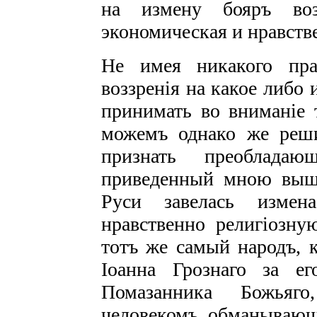
на измену бояръ воз
экономическая и нравств
Не имея никакого пра
воззренія на какое либо 
принимать во вниманіе 
можемъ однако же реши
признать преоблад
приведенный мною выше
Руси завелась измена
нравственно религіозную
тотъ же самый народъ, 
Іоанна Грознаго за ег
Помазанника Божьяго
человекомъ, обманывающ