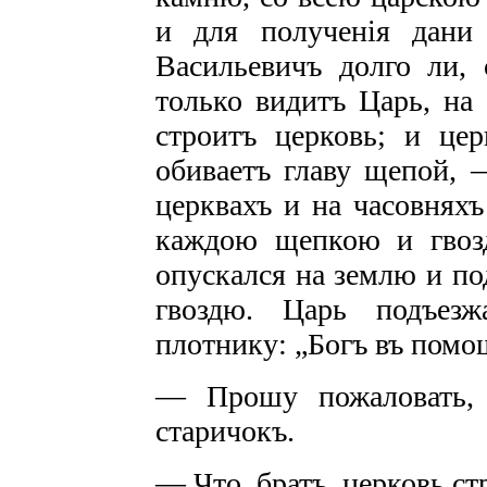
и для полученія дани
Васильевичъ долго ли, 
только видитъ Царь, на
строитъ церковь; и цер
обиваетъ главу щепой, 
церквахъ и на часовнях
каждою щепкою и гвоз
опускался на землю и по
гвоздю. Царь подъезж
плотнику: „Богъ въ помо
— Прошу пожаловать, 
старичокъ.
— Что, братъ, церковь с