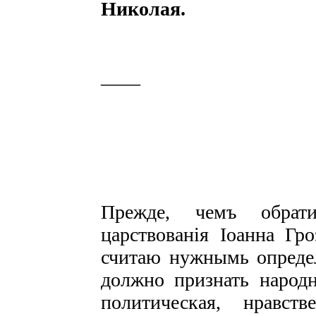
Николая.
____
Прежде, чемъ обрат
царствованія Іоанна Гро
считаю нужнымь определ
должно признать народн
политическая, нравстве