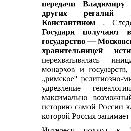
передачи Владимиру
других регалий в
Константином
. След
Государи получают 
государство — Московс
хранительницей и
перехватывалась иниц
монархов и государств
„римское" религиозно-ми
удревление генеалог
максимально возможный
историю самой России к
которой Россия занимает
Интересн подход к 