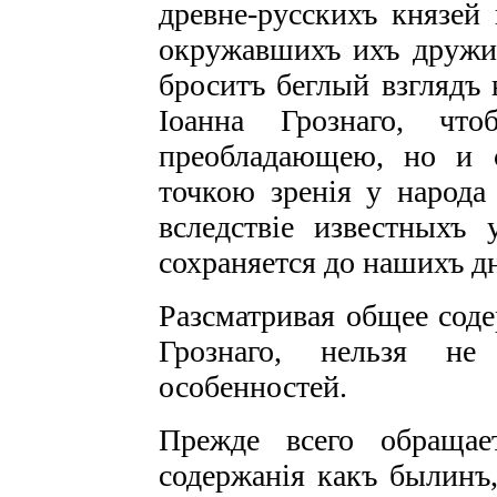
древне-русскихъ князей 
окружавшихъ ихъ дружин
броситъ беглый взглядъ 
Іоанна Грознаго, чт
преобладающею, но и 
точкою зренія у народа 
вследствіе известныхъ у
сохраняется до нашихъ д
Разсматривая общее соде
Грознаго, нельзя не
особенностей.
Прежде всего обращае
содержанія какъ былинъ,