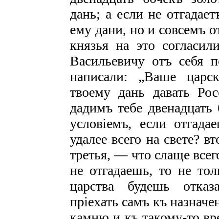
дань; а если не отгадает
ему дани, но и совсемъ о
князья на это согласи
Васильевичу отъ себя п
написали: „Ваше царс
твоему дань давать Рос
дадимъ тебе двенадцать 
условіемъ, если отгад
удалее всего на свете? в
третья, — что слаще всег
не отгадаешь, то не то
царства будешь отказ
пріехать самъ къ назначе
камню и къ такому-то вр