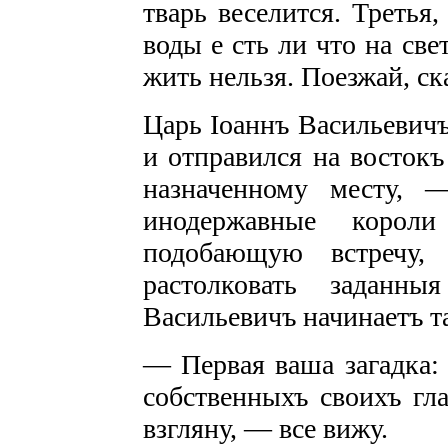
тварь веселится. Третья
воды
е сть ли что на св
жить нельзя. Поезжай, ск
Царь Іоаннъ Васильевичъ
и отправился на востокъ
назначенному месту, 
инодержавные корол
подобающую встречу,
растолковать заданн
Васильевичъ начинаетъ т
— Первая ваша загадка: 
собственныхъ своихъ гла
взгляну, — все вижу.