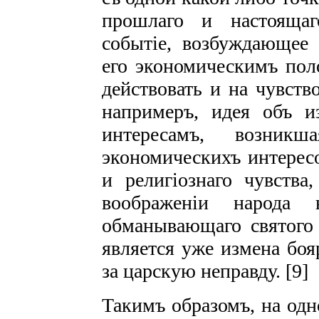
прошлаго и настоящаг
событіе, возбуждающее 
его экономическимъ пол
действовать и на чувств
напримеръ, идея объ и
интересамъ, возник
экономическихъ интересо
и религіознаго чувства
воображеніи народа
обманывающаго святого 
является уже измена боя
за царскую неправду. [9]
Такимъ образомъ, на одн