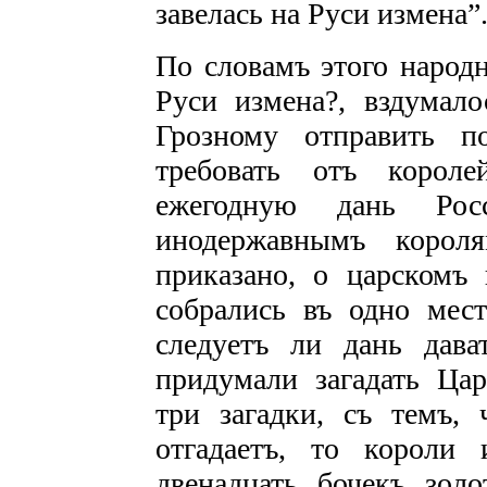
завелась на Руси измена”
По словамъ этого народн
Руси измена?, вздумал
Грозному отправить п
требовать отъ короле
ежегодную дань Рос
инодержавнымъ корол
приказано, о царскомъ 
собрались въ одно мес
следуетъ ли дань дав
придумали загадать Ца
три загадки, съ темъ,
отгадаетъ, то короли
двенадцать бочекъ зол