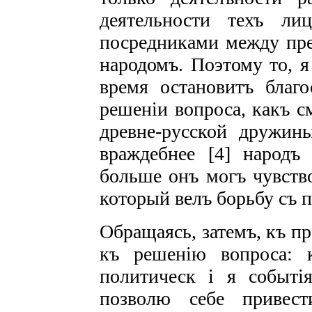
деятельности техъ ли
посредниками между пре
народомъ. Поэтому то, я
время остановитъ благо
решеніи вопроса, какъ с
древне-русской дружин
враждебнее [4] народъ
больше онъ могъ чувство
который велъ борьбу съ п
Обращаясь, затемъ, къ пр
къ решенію вопроса: 
политическ i я событі
позволю себе привест