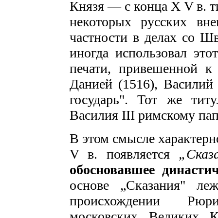
Князя — с конца Х V в. т
некоторых русских вне
частности в делах со Шв
иногда использовал этот
печати, привешенной к
Данией (1516), Василий
государь". Тот же тит
Василия III римскому пап
В этом смысле характерн
V в. появляется
„Сказ
обосновавшее династи
основе „Сказания" ле
происхождении Рюри
московских Великих К