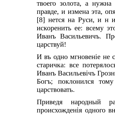
твоего золота, а нужна
правде,
и измена эта, оп
[8] нется на Руси, и
н 
искоренить ее: всему э
Иванъ Васильевичъ. Пр
царствуй!
И въ одно мгновеніе не 
старичка: все потерялос
Иванъ Васильевічъ Грозн
Богъ; поклонился том
царствовать.
Приведя народный ра
происхожденія одного вн