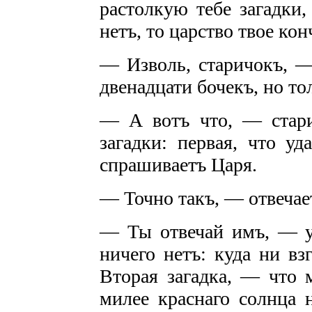
растолкую тебе загадки,
нетъ, то царство твое кон
— Изволь, старичокъ, —
двенадцати бочекъ, но то
— А вотъ что, — стари
загадки: первая, чтo уд
спрашиваетъ Царя.
— Точно такъ, — отвечае
— Ты отвечай имъ, — уд
ничего нетъ: куда ни вз
Вторая загадка, — чтo 
милее краснаго солнца н