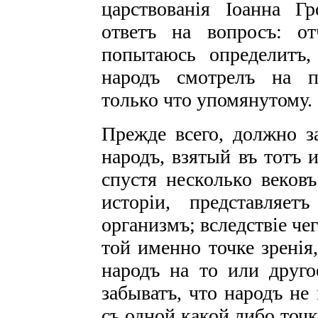
царствованія Іоанна Г
ответъ на вопросъ: от
попытаюсь определитъ,
народъ смотрелъ на п
только что упомянутому.
Прежде всего, должно з
народъ, взятый въ тотъ 
спустя несколько вековъ
исторіи, представляе
организмъ; вследствіе чег
той именно точке зренія
народъ на то или друго
забыватъ, что народъ не
съ одной какой либо точк