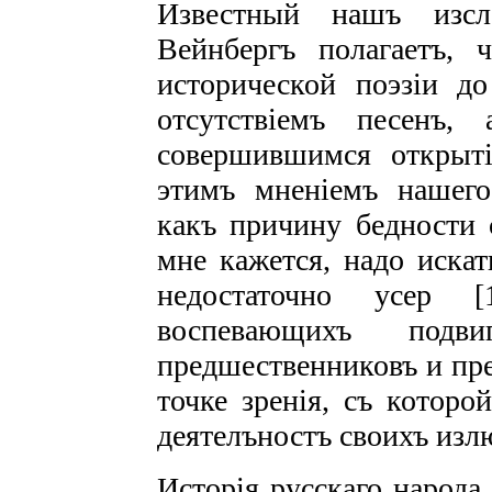
Известный нашъ изсле
Вейнбергъ полагаетъ, 
исторической поэзіи до
отсутствіемъ песенъ
совершившимся открыт
этимъ мненіемъ нашего
какъ причину бедности 
мне кажется, надо искат
недостаточно усер 
воспевающихъ подви
предшественниковъ и пре
точке зренія, съ которо
деятелъностъ своихъ изл
Исторія русскаго народа 