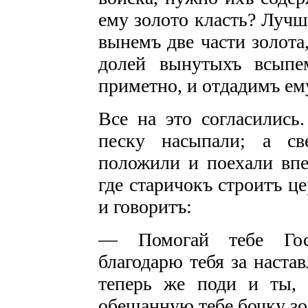
ему золото класть? Лучш
вынемъ две части золота
долей вынутыхъ всыпе
приметно, и отдадимъ ем
Все на это согласились.
песку насыпали; а св
положили и поехали впе
где старичокъ строитъ ц
и говоритъ:
— Помогай тебе Госп
благодарю тебя за наста
теперь же поди и
ты,
обещанную тебе бочку зо