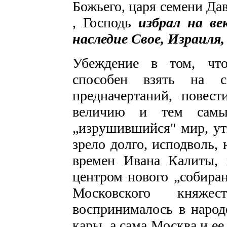
Божьего, царя семени Д
, Господь
избрал
на ве
наследие Свое, Израиля
Убеждение в том, что
способен взять на с
предначертаний, повес
величию и тем самым
„изрушившийся" мир, ут
зрело долго, исподволь,
времен Ивана Калиты, 
центром нового „собира
Московского княже
воспринималось в народ
кары, а сама Москва и е