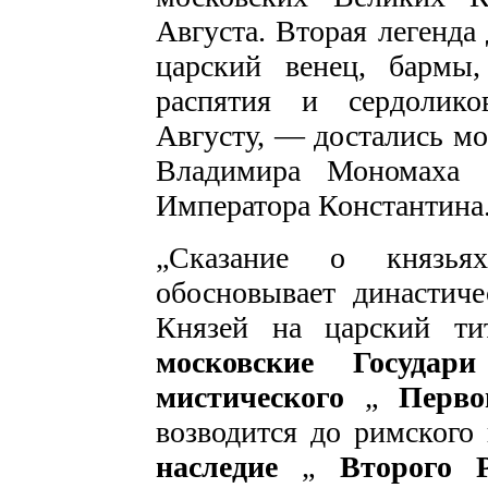
Августа. Вторая легенда 
царский венец, бармы,
распятия и сердолико
Августу, — достались м
Владимира Мономаха 
Императора Константина
„Сказание о князья
обосновывает династич
Князей на царский ти
московские Государ
мистического
„
Перв
возводится до римского
наследие
„
Второго