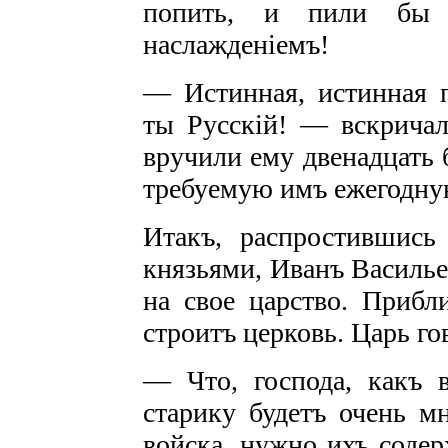
попить, и пили бы
наслажденіемъ!
— Истинная, истинная п
ты Русскій! — вскричал
вручили ему двенадцать 
требуемую имъ ежегодну
Итакъ, распростившис
князьями, Иванъ Василье
на свое царство. Прибл
строитъ церковь. Царь го
— Чтo, господа, какъ в
старику будетъ очень мн
войска, нужно ихъ содерж