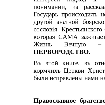
понимании, из расска
Государь происходилъ н
другой знатной боярско
сословія. Крестьянского 
которая САМА зажигаетс
Жизнь Вечную – 
ПЕРВОРОДСТВО.
Въ этой книге, въ отн
кормчихъ Церкви Христо
были исправлены нами н
Православное братств