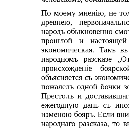
По моему мненію, не то
древнею, первоначаль
народъ обыкновенно смот
прошлой и настоящей 
экономическая. Такъ в
народномъ разсказе „О
происхожденіе боярск
объясняется съ экономич
пожалелъ одной бочки з
Престолъ и доставившаг
ежегодную дань съ иноз
изменою бояръ. Если вни
народнаго разсказа, то 