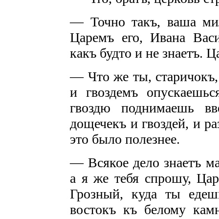
— Точно такъ, ваша ми
Царемъ его, Ивана Васи
какъ будто и не знаетъ. Ц
— Что же ты, старичокъ,
и гвоздемъ опускаешь
гвоздю поднимаешь вв
дощечекъ и гвоздей, и р
это было полезнее.
— Всякое дело знаетъ ма
а я же тебя спрошу, Ца
Грозный, куда ты еде
востокъ къ белому камн