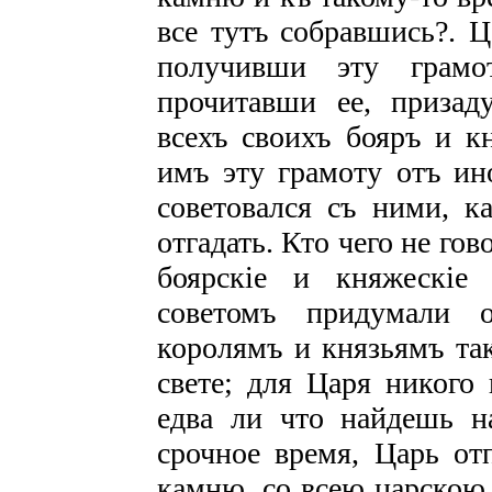
все тутъ собравшись?. 
получивши эту грам
прочитавши ее, призаду
всехъ своихъ бояръ и к
имъ эту грамоту отъ ин
советовался съ ними, ка
отгадать. Кто чего не г
боярскіе и княжескіе
советомъ придумали о
королямъ и князьямъ так
свете; для Царя никого
едва ли что найдешь н
срочное время, Царь от
камню, со всею царскою 