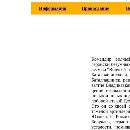
Информация
Православие
В
Командир "волчье
геройски безумных
лесу на "Волчьей 
Баталпашинске и,
Баталпашинск, раз
взятие Владикавка
ценой неслыханно
новых и новых под
лобовой атакой Де
Это он со своей 
тяжелой артиллер
Юзовка. С Рождес
Борукаев, страс
усталости, помн