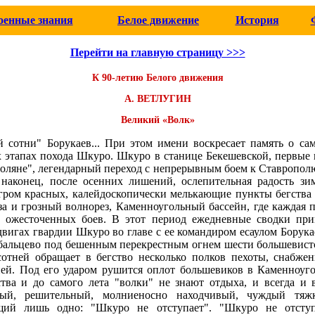
оенные знания
Белое движение
История
Перейти на главную страницу >>>
К 90-летию Белого движения
А. ВЕТЛУГИН
Великий «Волк»
й сотни" Борукаев... При этом имени воскресает память о са
 этапах похода Шкуро. Шкуро в станице Бекешевской, первые 
поляне", легендарный переход с непрерывным боем к Ставрополю
 наконец, после осенних лишений, ослепительная радость зи
гром красных, калейдоскопически мелькающие пункты бегства
за и грозный волнорез, Каменноугольный бассейн, где каждая п
 ожесточенных боев. В этот период ежедневные сводки при
вигах гвардии Шкуро во главе с ее командиром есаулом Борука
бальцево под бешенным перекрестным огнем шести большевист
сотней обращает в бегство несколько полков пехоты, снабже
ией. Под его ударом рушится оплот большевиков в Каменноуг
тва и до самого лета "волки" не знают отдыха, и всегда и в
тный, решительный, молниеносно находчивый, чуждый тя
ящий лишь одно: "Шкуро не отступает". "Шкуро не отступ