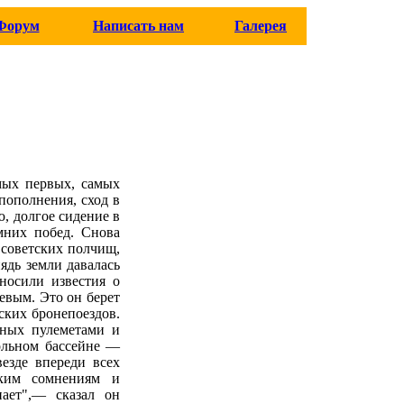
Форум
Написать нам
Галерея
мых первых, самых
пополнения, сход в
, долгое сидение в
мних побед. Снова
 советских полчищ,
ядь земли давалась
носили известия о
евым. Это он берет
ских бронепоездов.
нных пулеметами и
ольном бассейне —
езде впереди всех
жким сомнениям и
ает",— сказал он