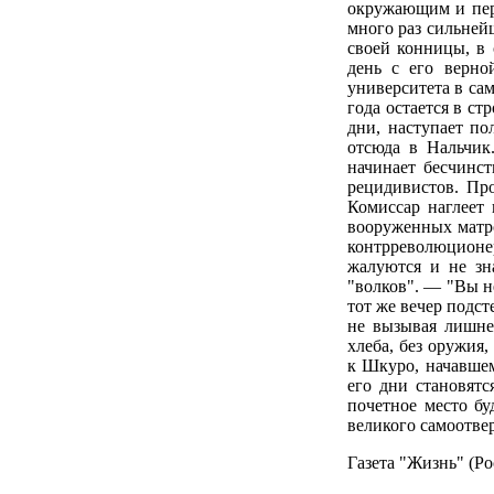
окружающим и пер
много раз сильней
своей конницы, в
день с его верно
университета в са
года остается в с
дни, наступает по
отсюда в Нальчик
начинает бесчинс
рецидивистов. Пр
Комиссар наглеет
вооруженных матро
контрреволюционе
жалуются и не зн
"волков". — "Вы не
тот же вечер подст
не вызывая лишне
хлеба, без оружия
к Шкуро, начавшем
его дни становятс
почетное место бу
великого самоотве
Газета "Жизнь" (Ро