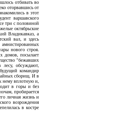
шлось отбивать во
еко оторвавшись от
накомились в этот
удент варшавского
се три с половиной
яжелые октябрьские
кий Владикавказ, а
ский вал, и здесь
з амнистированных
ары нового строя.
х домов, посылает
мущество "бежавших
 лесу, обсуждают,
 будущий командир
 тайных сборищ. И в
 к нему вплотную и,
одит в горы и без
ночам, пробирается
его личная жизнь и
сского возрождения
епелилась в костре