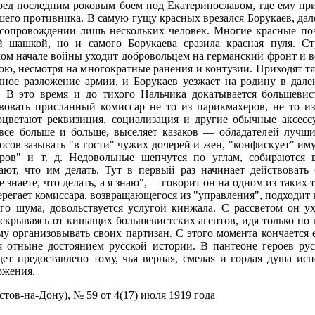
ед последним роковым боем под Екатеринославом, где ему при
шего противника. В самую гущу красных врезался Борукаев, дал
 сопровождении лишь нескольких человек. Многие красные поз
й шашкой, но и самого Борукаева сразила красная пуля. Ст
мом начале войны уходит добровольцем на германский фронт и в
трою, несмотря на многократные ранения и контузии. Приходят т
лное разложение армии, и Борукаев уезжает на родину в дале
. В это время и до тихого Нальчика докатывается большевист
твовать присланный комиссар не то из парикмахеров, не то и
оцветают реквизиция, социализация и другие обычные аксессу
 все больше и больше, выселяет казаков — обладателей лучши
сов зазывать "в гости" чужих дочерей и жен, "конфискует" и
ров" и т. д. Недовольные шепчутся по углам, собираются в
ают, что им делать. Тут в первый раз начинает действовать
 знаете, что делать, а я знаю",— говорит он на одном из таких
ерегает комиссара, возвращающегося из "управления", подходит
го шума, довольствуется услугой кинжала. С рассветом он ух
, скрываясь от кишащих большевистских агентов, идя только по 
у организовывать своих партизан. С этого момента кончается 
я отныне достоянием русской истории. В пантеоне героев ру
дет предоставлено тому, чья верная, смелая и гордая душа исп
ржения.
стов-на-Дону), № 59 от 4(17) июля 1919 года