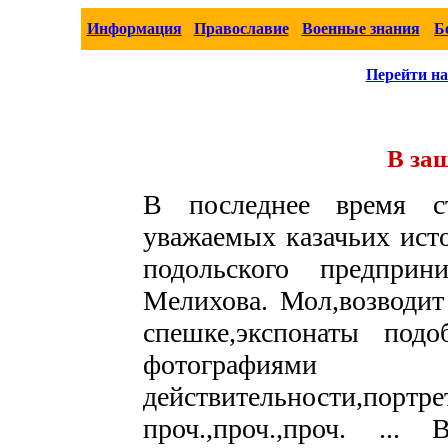
Информация
Православие
Военные знания
Б
Перейти на
В за
В последнее время с
уважаемых казачьих ист
подольского предприн
Мелихова. Мол,возводит
спешке,экспонаты подо
фотографиями
действительности,п
проч.,проч.,проч. ...