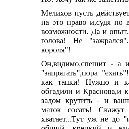
Мелихов пусть действует
на это право и,судя по 
возможности. Да и опыт.
голова! Не "зажрался
короля"!
Он,видимо,спешит - а и 
"запрягать",пора "ехать
как танки! Нужно и к
обгадили и Краснова,и к
задом крутить - и ваш
маток сосать! Скажут 
хватает...Тут уж не до 
общий ,крепкий и еди