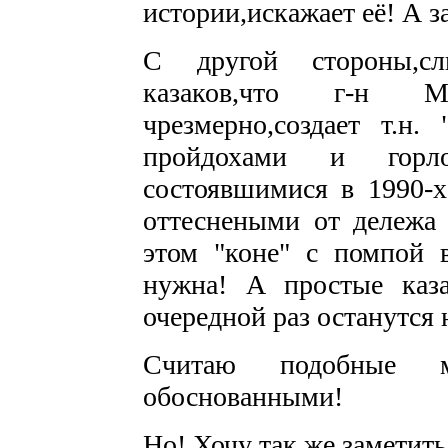
истории,искажает её! А з
С другой стороны,сл
казаков,что г-н М
чрезмерно,создает т.н.
пройдохами и горл
состоявшимися в 1990-х
оттеснеными от дележа "
этом "коне" с помпой 
нужна! А простые каз
очередной раз останутся н
Считаю подобные 
обоснованными!
Но! Хочу так же заметить