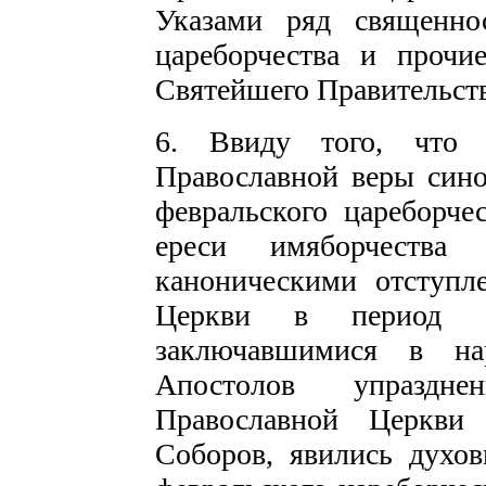
Указами ряд священно
цареборчества и прочи
Святейшего Правительст
6. Ввиду того, что д
Православной веры сино
февральского цареборче
ереси имяборчества
каноническими отступл
Церкви в период ее
заключавшимися в н
Апостолов упраздне
Православной Церкви
Соборов, явились духо