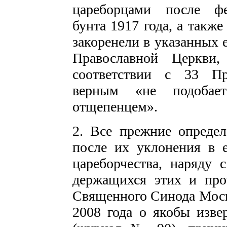
цареборцами после фе
бунта 1917 года, а такж
закоренели в указанных 
Православной Церкви
соответствии с 33 Пр
верным «не подобае
отщепенцем».
2. Все прежние опреде
после их уклонения в е
цареборчества, наряду 
держащихся этих и про
Священного Синода Моско
2008 года о якобы изве