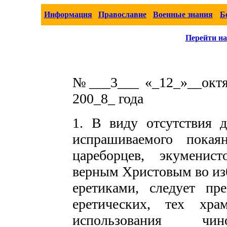
Информация
Православие
Военные знания
Б
Перейти на
№___3___ «_12_»__октя
200_8_ года
1. В виду отсутствия 
испрашиваемого покая
цареборцев, экуменис
верным Христовым во изб
еретиками, следует пр
еретических, тех хра
использования чин