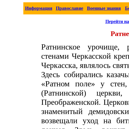
Информация
Православие
Военные знания
Б
Перейти на
Ратн
Ратнинское урочище, 
стенами Черкасской креп
Черкасска, являлось свят
Здесь собирались казач
«Ратном поле» у стен,
(Ратнинской) церкв
Преображенской. Церков
знаменитый демидовск
возвещали уход на бит