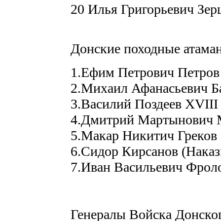
20 Илья Григорьевич Зер
Донские походные атама
1.Ефим Петрович Петров 
2.Михаил Афанасьевич Ба
3.Василий Поздеев XVIII 
4.Дмитрий Мартынович М
5.Макар Никитич Греков X
6.Сидор Кирсанов (Наказн
7.Иван Васильевич Фроло
Генералы Войска Донско