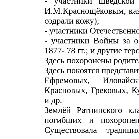
- участники шведской
И.М.Краснощёковым, каз
содрали кожу);
- участники Отечественно
- участники Войны за о
1877- 78 гг.; и другие гер
Здесь похоронены родите
Здесь покоятся представи
Ефремовых, Иловайс
Красновых, Грековых, К
и др.
Землёй Ратнинского кл
погибших и похоронен
Существовала традици