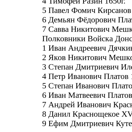
4 Тимофей Разин 1650г.
5 Павел Фомич Кирсанов 
6 Демьян Фёдорович Плат
7 Савва Никитович Мешков
Полковники Войска Донс
1 Иван Андреевич Дячкин
2 Яков Никитович Мешко
3 Степан Дмитриевич Ило
4 Петр Иванович Платов 18
5 Степан Иванович Платов
6 Иван Матвеевич Платов (
7 Андрей Иванович Красн
8 Данил Краснощекое ХVI
9 Ефим Дмитриевич Кутей