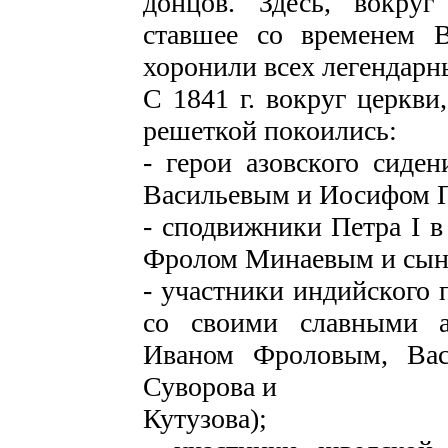
донцов. Здесь, вокруг
ставшее со временем В
хоронили всех легендарн
С 1841 г. вокруг церкви
решеткой покоились:
- герои азовского сиде
Васильевым и Иосифом 
- сподвижники Петра I в
Фролом Минаевым и сын
- участники индийского 
со своими славными а
Иваном Фроловым, Вас
Суворова и
Кутузова);