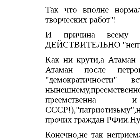
Так что вполне нормал
творческих работ"!
И причина всему н
ДЕЙСТВИТЕЛЬНО "непр
Как ни крути,а Атам
Атаман после петро
"демократичности" в
нынешнему,преемств
преемстве
СССР!),"патриотизьму",
прочих граждан РФии.
Конечно,не так неприем