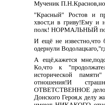
Мученик П.Н.Краснов,но.
"Красный" Ростов и пр
хвост,и в гриву!Ему и
полк! НОРМАЛЬНЫЙ пол
И ещё не известно,что 
одернули Водолацкаго,"гд
А ещё,кажется мне,под
Ко,что к "продолжате
исторической памя
отношения!И страш
ОТВЕТСТВЕННОЕ дело -
Донского Героя,к делу ж
имеют НИКАКОГО отнош