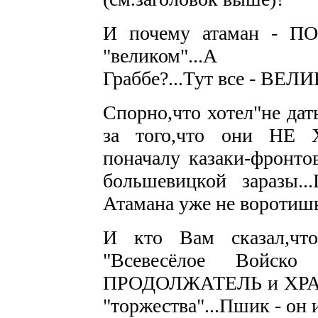
И почему атаман - П
"великом"...А Назар
Граббе?...Тут все - ВЕЛ
Спорно,что хотел"не дат
за того,что они НЕ Х
поначалу казаки-фронт
большевицкой заразы..
Атамана уже не воротишь
И кто Вам сказал,что
"Всевесёлое Войско
ПРОДОЛЖАТЕЛЬ и ХРАНИ
"торжества"...Пшик - он