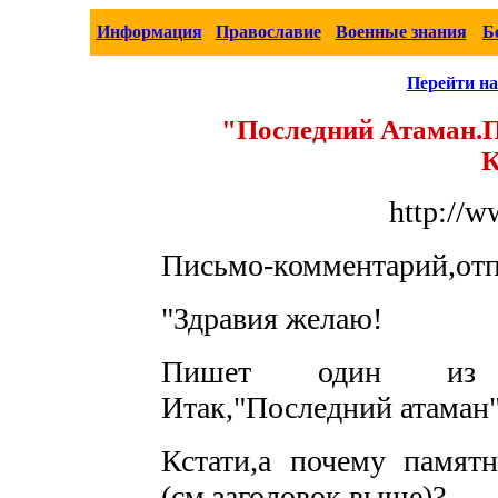
Информация
Православие
Военные знания
Б
Перейти на
"Последний Атаман.П
К
http://w
Письмо-комментарий,отп
"Здравия желаю!
Пишет один из "
Итак,"Последний атаман"
Кстати,а почему памят
(см.заголовок выше)?