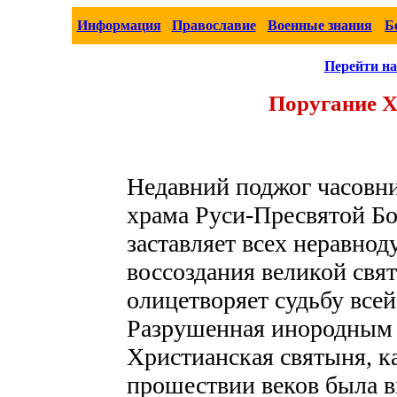
Информация
Православие
Военные знания
Б
Перейти на
Поругание Х
Недавний поджог часовни
храма Руси-Пресвятой Б
заставляет всех неравно
воссоздания великой свят
олицетворяет судьбу все
Разрушенная инородным
Христианская святыня, ка
прошествии веков была в