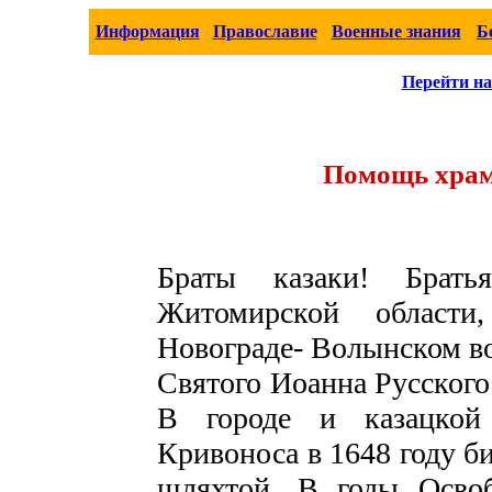
Информация
Православие
Военные знания
Б
Перейти на
Помощь храм
Браты казаки! Брат
Житомирской области
Новограде- Волынском во
Святого Иоанна Русско
В городе и казацкой
Кривоноса в 1648 году би
шляхтой. В годы Осво