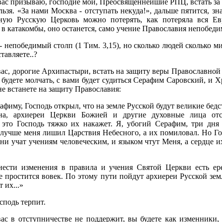
вас призываю, господие мои, Преосвященнейшие РПЦ, встать за
ьзя. «За нами Москва - отступать некуда!», дальше пятится, з
вную Русскую Церковь можно потерять, как потеряла вся Ев
 в катакомбы, оно останется, само учение Православия непобеди
- непобедимый столп (1 Тим. 3,15), но сколько людей сколько м
тавляете..?
вас, дорогие Архипастыри, встать на защиту веры Православной 
 будете молчать, с вами будет судиться Серафим Саровский, и 
не встанете на защиту Православия:
фиму, Господь открыл, что на земле Русской будут великие бед
ана, архиереи Церкви Божией и другие духовные лица отс
а это Господь тяжко их накажет. Я, убогий Серафим, три дня
 лучше меня лишил Царствия Небесного, а их помиловал. Но Го
ни учат учениям человеческим, и языком чтут Меня, а сердце их
нести изменения в правила и учения Святой Церкви есть ерес
не простится вовек. По этому пути пойдут архиереи Русской зем
 их...»
сподь терпит.
ас в отступничестве не поддержит, вы будете как изменники, 