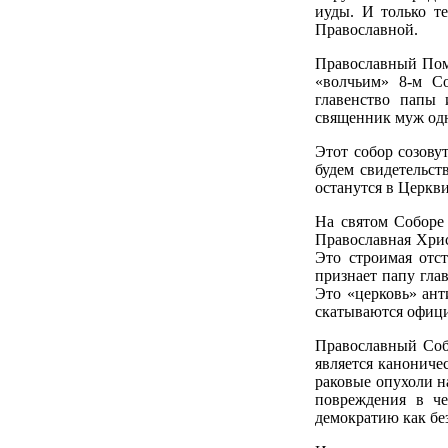
иуды. И только т
Православной.
Православный Поме
«волчьим» 8-м С
главенство папы 
священник муж одн
Этот собор созовут
будем свидетельс
останутся в Церкви
На святом Соборе 
Православная Хрис
Это строимая отс
признает папу гла
Это «церковь» анти
скатываются официа
Православный Соб
является канониче
раковые опухоли н
повреждения в че
демократию как бе