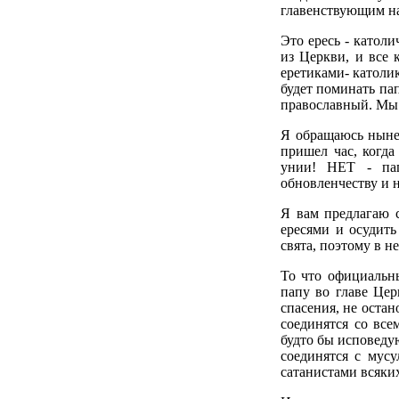
главенствующим на
Это ересь - католи
из Церкви, и все 
еретиками- католи
будет поминать пап
православный. Мы 
Я обращаюсь ныне
пришел час, когда
унии! НЕТ - пап
обновленчеству и 
Я вам предлагаю 
ересями и осудить
свята, поэтому в н
То что официальны
папу во главе Цер
спасения, не остан
соединятся со все
будто бы исповеду
соединятся с мусу
сатанистами всяки