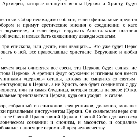
е Архиереи, которые останутся верны Церкви и Христу, будут
стный Собор необходимо собрать, если официальные представ
обором и примут еретические мнения о соединении с като
и экуменизм, и если будут нарушать Апостольские постано
ой жены, и нельзя быть священнику дважды женатым.
 три епископа, или десять, или двадцать... Это уже будет Цер
твовать о ней, все православные христиане. Верующие и любя
.
мечем веры очистятся все ереси, эта Церковь будет святая, и
това Церковь. А еретики будут осуждены и изгнаны вон вместе
тупниками «церковь» сатаны, которая не смирится со святым
венствующим в Церкви, а не Христа, она будет соединятся с др
христа, или та самая блудница, которая сидела на звере (Откр.
льные представители Церкви, куда они уходят - к сатане.
ор, собранный из епископов, священников, диаконов, монаше
ски правильным инструментом Церкви. Он скальпелем веры оч
а теле Святой Православной Церкви. Святой Собор должен осуди
ловеческом сознании: и сионизм, и масонство, и социализ
збожные, наносящие огромный вред человечеству.