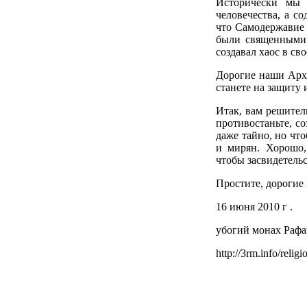
Исторически мы 
человечества, а с
что Самодержавие 
были священными л
создавал хаос в сво
Дорогие наши Архи
станете на защиту 
Итак, вам решител
противостаньте, с
даже тайно, но чт
и мирян. Хорошо,
чтобы засвидетельс
Простите, дорогие
16 июня 2010 г .
убогий монах Рафа
http://3rm.info/relig