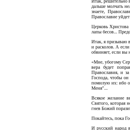
Итак, решительно 
дальше молчать нел
знаете, Правосла
Православие уйдет
Церковь Христова 
лапы бесов... Предс
Итак, я призываю 
и расколов. А если
обвиняет, если вы 
«Мне, убогому Сера
вера будет попр
Православия, и з
Господа, чтобы он
помилую их: ибо о
Меня"...
Всякое желание в
Святого, которая 
гнев Божий поразит
Покайтесь, пока Го
И русский народ в