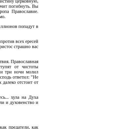
 истину церковную,
начит погибнуть. Вы
ропа Православие.
мо.
иллионов попадут в
против всех ересей
Христос страшно вас
ствия. Православная
тупят от чистоты
 и три ночи молил
сподь ответил: "Не
 далеко отстоит от
ь... хула на Духа
ли и духовенство и
как предатели, как