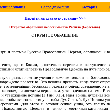
оенные знания
Белое движение
История
Перейти на главную страницу >>>
Открытое обращение иеросхимонаха Рафила (Берестова).
ОТКРЫТОЕ ОБРАЩЕНИЕ
ыри и пастыри Русской Православной Церкви, обращаюсь к ва
асения, враги Божии, решительно перешли в наступление 
твиями хотят направить Православную Церковь на путь погибел
твуют разные ложные учения и ложные толкования богословск
повреждено прелестью. Это великая прелесть, когда хотят стере
, это величайшая бесовская прелесть и сейчас совершенно не в
 канонам, ни догматам церковным, утвержденных на семи Все
 и утверждение истины (1 Тим. 3,15). Идет война, духовная во
овь, чтобы исказить истину и чтобы Дух Святый, Дух Истины уше
 еретиками. Для этого и готовят сейчас унию, это только п
 Православную Церковь в унию с еретиками-католиками