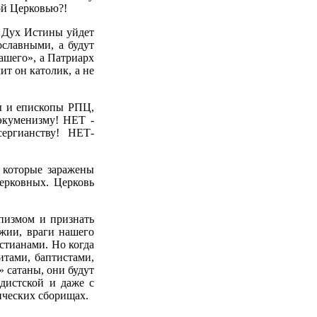
ой Церковью?!
й, Дух Истины уйдет
ославными, а будут
ашего», а Патриарх
ит он католик, а не
ы и епископы РПЦ,
 экуменизму! НЕТ -
ергианству! НЕТ-
 которые заражены
церковных. Церковь
апизмом и признать
ожии, враги нашего
истианами. Но когда
итами, баптистами,
 сатаны, они будут
ддистской и даже с
ических сборищах.