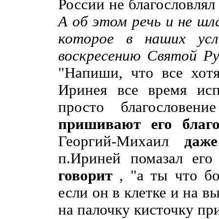
России не благословлял 
А об этом речь и не шл
которое в наших усл
воскресению Святой Р
"Напиши, что все хотя
Иринея все время исп
просто благословен
пришивают его благ
Георгий-Михаил
даж
п.Ириней помазал ег
говорит
, "а ты что б
если он в клетке и на в
на палочку кисточку пр