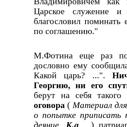
Владимировичем как и
Царское служение и
благословил поминать
по соглашению."
М.Фотина еще раз по
дословно ему сообщила
Какой царь? ...".
Ни
Георгию, ни его спу
берут на себя такого
оговора
(
Материал для 
о попытке приписать 
деяние.
К.а
.
) патриа