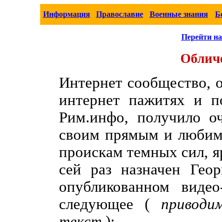
Информация
Православие
Военные знания
Б
Перейти на
Облич
Интернет сообщество, 
интернет пажитях и п
Рим.инфо, получило о
своим прямым и любим
проискам темных сил, я
сей раз назначен Гео
опубликованном видео
следующее (
приводи
текст
):