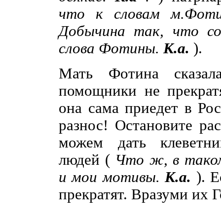
что к словам м.Фоти
Добычина так, что со
слова Фотины.
К.а.
).
Мать Фотина сказал
помощники не прекратя
она сама приедет в Ро
разнос! Остановите ра
можем дать клеветни
людей (
Что ж, в тако
и мои мотивы.
К.а.
). 
прекратят. Вразуми их Г