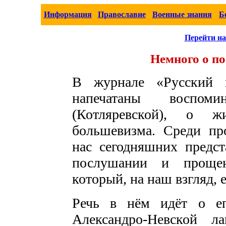
Информация
Православие
Военные знания
Б
Перейти на
Немного о п
В журнале «Русский 
напечатаны воспом
(Котляревской), о 
большевизма. Среди пр
нас сегодняшних предст
послушании и прощен
который, на наш взгляд, е
Речь в нём идёт о еп
Александро-Невской 