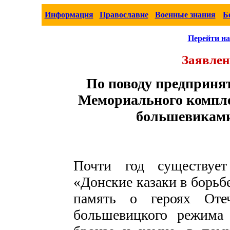
Информация
Православие
Военные знания
Б
Перейти на
Заявлен
По поводу предприня
Мемориального комплек
большевиками
Почти год существуе
«Донские казаки в борьб
память о героях Отеч
большевицкого режима