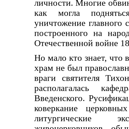
личности. Многие обвин
как могла поднятьс
уничтожение главного с
построенного на наро
Отечественной войне 18
Но мало кто знает, что
храм не был православ
враги святителя Тихо
располагалась кафед
Введенского. Русифика
коверкание церковны
литургические 
живоцерковников об