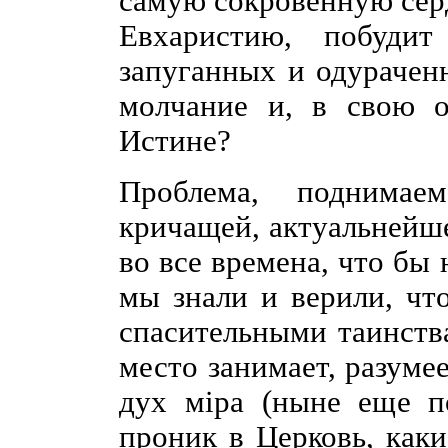
самую сокровенную сер
Евхаристию, побуди
запуганных и одурачен
молчание и, в свою оч
Истине?
Проблема, поднимае
кричащей, актуальнейше
во все времена, что бы
мы знали и верили, что
спасительными таинств
место занимает, разуме
дух мiра (ныне еще п
проник в Церковь, как