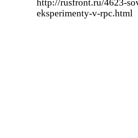
http://rusfront.ru/4623-s
eksperimenty-v-rpc.html