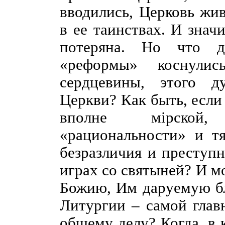
вводились, Церковь ж
в ее таинствах. И знач
потеряна. Но что д
«реформы» коснули
сердцевины, этого д
Церкви? Как быть, если
вполне мiрской,
«рациональности» и т
безразличия и преступ
играх со святыней? И м
Божию, Им даруемую бл
Литургии – самой глав
общему делу? Когда, в 