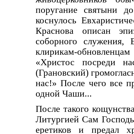
поругание святыни до
коснулось Евхаристич
Краснова описан эпи
соборного служения, 
клирикам-обновленцам
«Христос посреди на
(Грановский) громоглас
нас!» После чего все 
одной Чаши...
После такого кощунств
Литургией Сам Господь 
еретиков и предал х