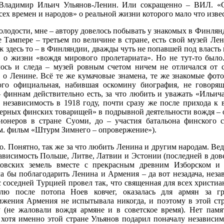
 Владимир Ильич Ульянов-Ленин. Или сокращенно – ВИЛ. «
сех времен и народов» о реальной жизни которого мало что извес
молодости, мне – автору довелось побывать у знакомых в Финлян
е Тампере – третьем по величине в стране, есть свой музей Лен
ж здесь то – в Финляндии, дважды чуть не попавшей под власть 
а о жизни «вождя мирового пролетариата». Но не тут-то было
лось и следа – музей ровным счетом ничем не отличался от с
а о Ленине. Всё те же кумачовые знамена, те же знакомые фот
ого официальная, набившая оскомину биография, не говорящ
 финнам действительно есть, за что любить и уважать «Ильич
 независимость в 1918 году, почти сразу же после прихода к 
«верных финских товарищей» в подрывной деятельности вождя – 
ионеров в стране Суоми, до – участия батальона финского с
м. фильм «Штурм Зимнего – опровержение»).
о. Понятно, так же за что любить Ленина и другим народам. Ве
зависимость Польше, Литве, Латвии и Эстонии (последней в дов
овских земель вместе с прекрасным древним Изборском и
а бы поблагодарить Ленина и Армения – да вот незадача, неза
с соседней Турцией провел так, что священная для всех христиа
лю после потопа Ноев ковчег, оказалась для армян за г
ижения Армения не испытывала никогда, и поэтому в этой стр
 (не жаловали вождя армяне и в советское время). Нет пам
 хотя именно этой стране Ульянов подарил поначалу независимо