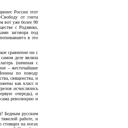
принес России этот
«Свободу от гнета
ем вот уже более 90
естве с Родзянко,
ками заговора под
 попивавшего в это
акое сравнение ни с
 самом деле являла
лагерь (начиная с
ние – жесточайшие
Ленина по поводу
ства, священства, и
тожены как класс и
трелов исчислялись
ервую очередь), и
м сама революцию и
о)? Бедным русским
тяжелой работе, и
о стоящих на ногах