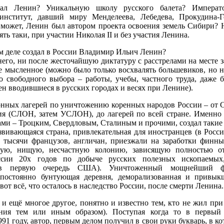
ал Ленин? Уникальную школу русского балета? Императ
институт, давший миру Менделеева, Лебедева, Прокудина-
может, Ленин был автором проекта освоения земель Сибири? Н
ть таки, при участии Николая II и без участия Ленина.
ом деле создал в России Владимир Ильич Ленин?
его, ни после жесточайшую диктатуру с расстрелами на месте з
же мысленное (можно было только восхвалять большевиков, но н
о свободного выбора – работы, учебы, частного труда, даже б
н вводившиеся в русских городах и весях при Ленине).
нных лагерей по уничтожению коренных народов России – от 
ия (СЛОН, затем УСЛОН), до лагерей по всей стране. Именно 
ми – Троцким, Свердловым, Сталиным и прочими, создал такие 
азвивающаяся страна, привлекательная для иностранцев (в Росс
 тысячи французов, англичан, приезжали на заработки финны
дную, нищую, несчастную колонию, зависящую полностью о
ссии 20х годов по добыче русских полезных ископаемых
в первую очередь США). Уничтоженный мощнейший фл
постоянно бунтующая деревня, деморализованная и привык
вот всё, что осталось в наследство России, после смерти Ленина.
– и ещё многое другое, понятно и известно тем, кто не жил при
яния тем или иным образом). Поступая когда то в первый
1 году, автор, первым делом получил в свои руки букварь, в к