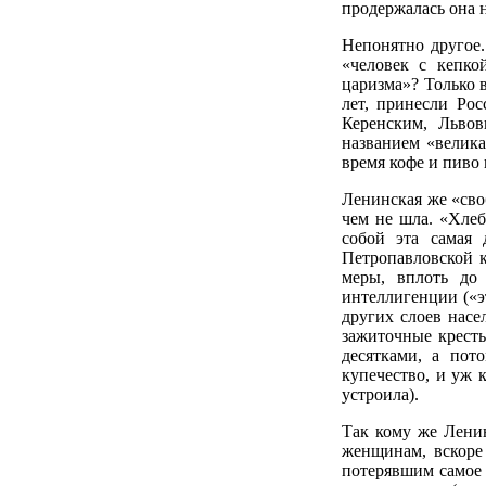
продержалась она н
Непонятно другое.
«человек с кепко
царизма»? Только в
лет, принесли Ро
Керенским, Львов
названием «велика
время кофе и пиво
Ленинская же «своб
чем не шла. «Хлеб
собой эта самая 
Петропавловской 
меры, вплоть до
интеллигенции («эт
других слоев насе
зажиточные кресть
десятками, а пот
купечество, и уж 
устроила).
Так кому же Ленин
женщинам, вскоре
потерявшим самое 