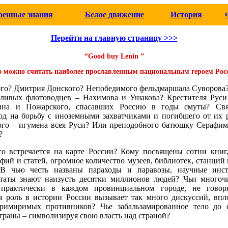
оенные знания
Белое движение
История
Перейти на главную страницу >>>
“Good buy Lenin ”
о можно считать наиболее прославленным национальным героем Рос
го? Дмитрия Донского? Непобедимого фельдмаршала Суворова?
тливых флотоводцев – Нахимова и Ушакова? Крестителя Руси
на и Пожарского, спасавших Россию в годы смуты? Свят
од на борьбу с иноземными захватчиками и погибшего от их 
ого – игумена всея Руси? Или преподобного батюшку Серафима
?
го встречается на карте России? Кому посвящены сотни книг,
ий и статей, огромное количество музеев, библиотек, станций м
. В чью честь названы параходы и паравозы, научные инс
таты знают наизусть десятки миллионов людей? Чьи много
 практически в каждом провинциальном городе, не говор
я роль в истории России вызывает так много дискуссий, впл
римиримых противников? Чье забальзамированное тело до
траны – символизируя свою власть над страной?