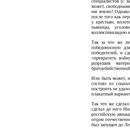
специалистов (с 
может, свободными
им землю? Однако 
после того как пе
у крестьян, впло
пьяницы, уголов
коллективизацию и
Так за что же лю
победоносную дл
победителей, и с
«превратить войн
разрушив мате
братоубийственной
Или быть может, 
состоял из социа
построить не удал
плакатный вариант
Так что же сделал
сделал до него Ни
российскую авиац
отцом отечественн
был запущен до Ле