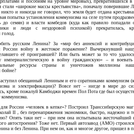
зарплатами и пособиям на уровне мировых), превратившихся в
 стали «широкие массы крестьянства», поначалу поверившие 
никто и никогда не говорил, что земля будет отдана крестьяна
рвая попытка установления коммунизма на селе путем продразвес
ть до семян) и власти комбедов (куда как правило попадали 
ники и люди с нездоровой психикой) прекратилась, кр
 голод.
бить русским Ленина? За «мир без аннексий и контрибуц
я России войну в жестокое поражение? Вычеркнувший нашу
делавшего её проигравшей? Или быть может за то что удалос
у империалистическую в войну гражданскую» – и воевать
риальные ресурсы страны и уничтожив миллионы наш
 бойне?
наступил обещанный Лениным и его соратниками коммунизм (
лизма и электрификации)? Вовсе нет – нигде в мире до с
ось, кроме пожалуй Камбоджи времен Пол Пота где был осуществ
 коммунизма.
 для России «человек в кепке»? Построил Транссибирскую маг
колай II , без перенапряжения экономики, быстро, надежно и т
ию? Опять таки нет – при нем она испытывала жесточайший к
ого автостроения? Тоже нет. Первый автозавод (АМО) строился 
нина и без Ленина. При нем он, как и многое другое, пришел в 