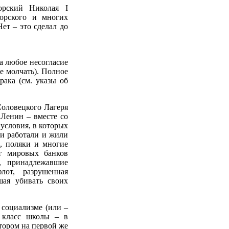
орский Николая I
Горского и многих
ет – это сделал до
а любое несогласие
е молчать). Полное
рака (см. указы об
Соловецкого Лагеря
Ленин – вместе со
условия, в которых
ии работали и жили
, поляки и многие
т мировых банков
, принадлежавшие
от, разрушенная
шая убивать своих
 социализме (или –
 класс школы – в
отором на первой же