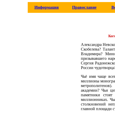
Информация
Православие
В
Ког
Александра Невско
Скобелева? Талан
Владимира? Мини
призывавшего нар
Сергия Радонежск
России чудотворца
Чьё имя чаще все
миллионы монограф
метрополитенов)
академии? Чьи ци
памятники стоят
миллионниках. Чь
столкновений неп
главной площади с