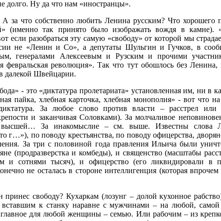
е долго. Ну да что нам «иностранцы».
 А за что собственно любить Ленина русским? Что хорошего 
й» (именно так принято было изображать вождя в камне). 
от если разобраться эту самую «свободу» от которой мы страда
ссии не «Ленин и Со», а депутаты Шульгин и Гучков, в сообщ
ым, генералами Алексеевым и Рузским и прочими участни
я февральская революция». Так что тут обошлось без Ленина,
 в далекой Швейцарии.
ода» - это «диктатура пролетариата» установленная им, ни в к
ная пайка, хлебная карточка, хлебная монополия» - вот что на
диктатура. За любое слово против власти – расстрел или 
крепости и заканчивая Соловками). За молчаливое неповинове
 высшей… За инакомыслие – см. выше. Известны слова 
о г…»), по поводу крестьянства, по поводу офицерства, дворян
ления. За три с половиной года правления Ильича были унич
яне (продразверстка и комбеды), и священство (масштабы расс
ом и сотнями тысяч), и офицерство (его ликвидировали в п
конечно не осталась в стороне интеллигенция (которая впроче
 принес свободу? Кухаркам (лозунг – долой кухонное рабств
 вставшим к станку наравне с мужчинами – на любой, самой 
главное для любой женщины – семью. Или рабочим – из крепк