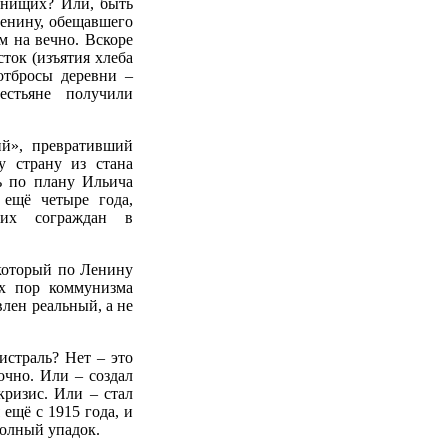
 нищих? Или, быть
Ленину, обещавшего
м на вечно. Вскоре
ток (изъятия хлеба
отбросы деревни –
естьяне получили
ий», превративший
 страну из стана
ь по плану Ильича
 ещё четыре года,
их сограждан в
который по Ленину
их пор коммунизма
лен реальный, а не
истраль? Нет – это
очно. Или – создал
ризис. Или – стал
ещё с 1915 года, и
полный упадок.