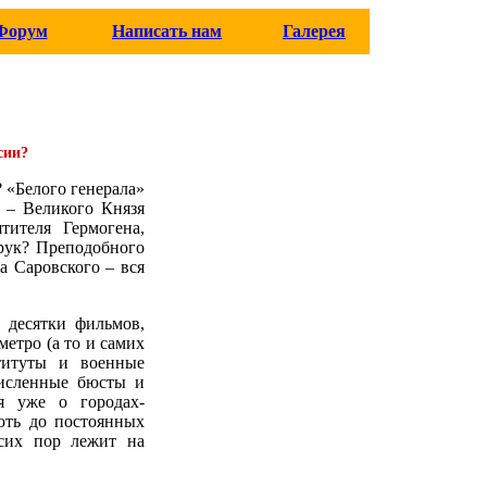
Форум
Написать нам
Галерея
сии?
 «Белого генерала»
 – Великого Князя
ителя Гермогена,
рук? Преподобного
 Саровского – вся
 десятки фильмов,
етро (а то и самих
титуты и военные
численные бюсты и
я уже о городах-
оть до постоянных
 сих пор лежит на