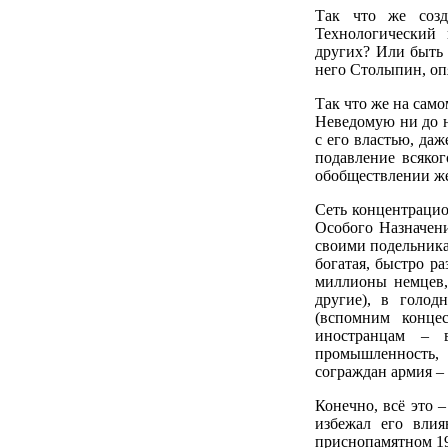
Так что же созд
Технологический 
других? Или быть 
него Столыпин, опя
Так что же на сам
Неведомую ни до н
с его властью, да
подавление всяког
обобществлении же
Сеть концентрацио
Особого Назначен
своими подельника
богатая, быстро р
миллионы немцев,
другие), в голо
(вспомним конце
иностранцам – 
промышленность, 
сограждан армия – 
Конечно, всё это 
избежал его вли
приснопамятном 199