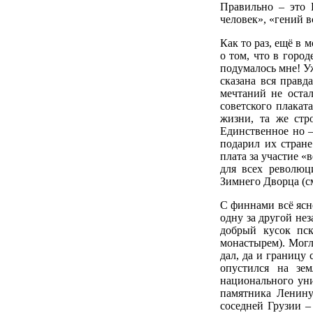
Правильно – это
человек», «гений в
Как то раз, ещё в 
о том, что в город
подумалось мне! У
сказана вся правд
мечтаний не оста
советского плакат
жизни, та же стр
Единственное но –
подарил их стране
плата за участие 
для всех революц
Зимнего Дворца (с
С финнами всё ясн
одну за другой не
добрый кусок пск
монастырем). Могл
дал, да и границу 
опустился на зем
национального ун
памятника Ленину
соседней Грузии –