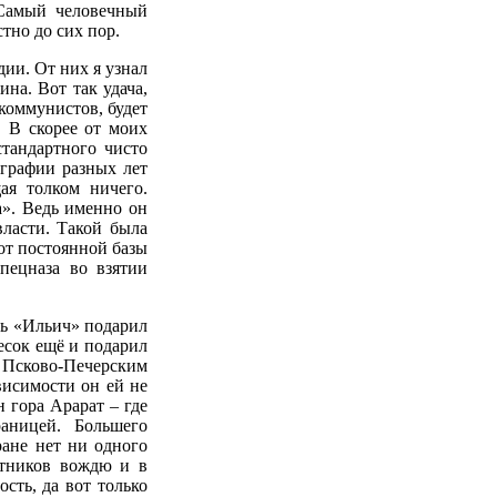
Самый человечный
тно до сих пор.
дии. От них я узнал
ина. Вот так удача,
коммунистов, будет
. В скорее от моих
тандартного чисто
ографии разных лет
ая толком ничего.
а». Ведь именно он
власти. Такой была
от постоянной базы
пецназа во взятии
дь «Ильич» подарил
есок ещё и подарил
 Псково-Печерским
висимости он ей не
н гора Арарат – где
раницей. Большего
ане нет ни одного
ятников вождю и в
сть, да вот только