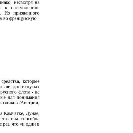
днако, несмотря на
на к наступлению.
. Из призванного
 а во французскую -
средства, которые
ольше достигнутых
арусного флота - не
мые для понимания
оюзников /Австрии,
а Камчатке, Дунае,
 что она способна
 раз, что «и один в