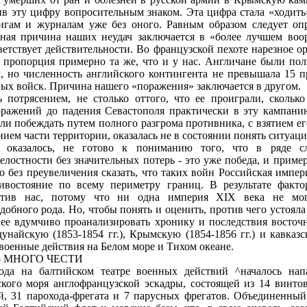
ив эту цифру вопросительным знаком. Эта цифра стала «ходит
игам и журналам уже без оного. Равным образом следует опр
вная причина наших неудач заключается в «более лучшем во
тветствует действительности. Во французской пехоте нарезное о
ь, пропорция примерно та же, что и у нас. Англичане были п
, но численность английского контингента не превышала 15 п
ых войск. Причина нашего «поражения» заключается в другом.
 потрясением, не столько оттого, что ее проиграли, сколько
оражений до падения Севастополя практически в эту кампани
кли побеждать путем полного разгрома противника, с взятием ег
ием части территории, оказалась не в состоянии понять ситуац
о оказалось, не готово к пониманию того, что в ряде сл
елостности без значительных потерь - это уже победа, и приме
 без преувеличения сказать, что таких войн Российская импери
ивостояние по всему периметру границ. В результате факто
отив нас, потому что ни одна империя ХIХ века не мо
обного рода. Но, чтобы понять и оценить, против чего устояла
ее вдумчиво проанализировать хронику и последствия восточ
унайскую (1853-1854 гг.), Крымскую (1854-1856 гг.) и кавказс
 военные действия на Белом море и Тихом океане.
- МНОГО ЧЕСТИ
ода на балтийском театре военных действий ^началось нап
кого моря англо­французской эскадры, состоящей из 14 винт
, 31 парохода-фрегата и 7 парусных фрегатов. Объединенный