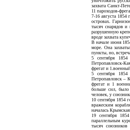
уничтожить русски
захвата Санкт-Пет
11 пароходов-фрега
7-16 августа 1854
островах. Гарнизо
тысяч снарядов и
разрушенную крепо
вроде захвата купе
В начале июня 1854
море. Она захваты
пункты, но, встреч
5 сентября 1854 
Петропавловск-Ка
фрегат и 1.военны
5 сентября 1854 
Петропавловск – 
фрегат и 1 военн
больше сил, было
человек, у союзник
10 сентября 1854 
вражеским корабля
началась Крымская
19 сентября 185
параллельным курс
тысяч союзников 