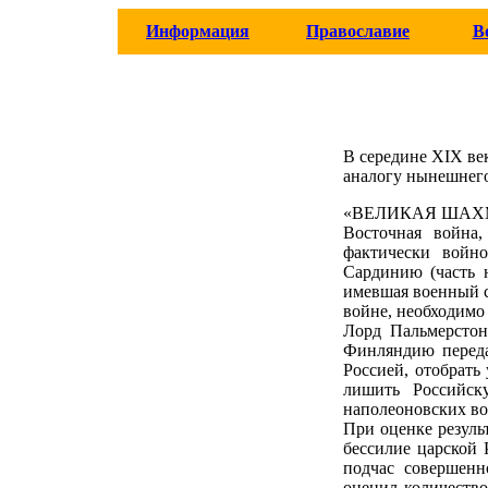
Информация
Православие
В
В середине XIX ве
аналогу нынешне
«ВЕЛИКАЯ ШАХ
Восточная война,
фактически войн
Сардинию (часть 
имевшая военный с
войне, необходимо 
Лорд Пальмерстон
Финляндию переда
Россией, отобрать
лишить Российск
наполеоновских во
При оценке резуль
бессилие царской 
подчас совершенн
оценил количеств