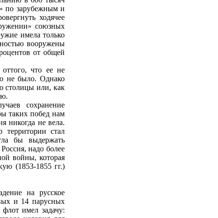
ь» по зарубежным и
овергнуть ходячее
оружении» союзных
ружие имела только
олностью вооружены
роцентов от общей
 оттого, что ее не
ю не было. Однако
о столицы или, как
ию.
учаев сохранение
ры таких побед нам
я никогда не вела.
р территории стал
гла бы выдержать
 Россия, надо более
ной войны, которая
кую (1853-1855 гг.)
адение на русское
овых и 14 парусных
 флот имел задачу: