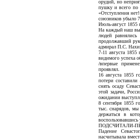
орудий, но неприят
пушку и всего по 
«Отступления нет!
союзников убыло 7
Июль-август 1855 
На каждый наш выс
людей равнялись 
продолжавший руко
адмирал П.С. Нахи
7-11 августа 1855
видимого успеха о
/впервые примен
проявлял.
16 августа 1855 
потери составили 
снять осаду Сева
этой задачи, Росс
ожидании выступл
8 сентября 1855 г
тыс. снарядов, мы
держаться в кот
воспользовавшись 
ПОДСЧИТАЛИ-П
Падение Севасто
насчитывала вмест