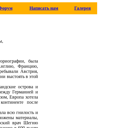
Форум
Написать нам
Галерея
ы,
ториографии, была
Англию, Францию,
ребывали Австрия,
ии выстоять в этой
андские острова и
между Германией и
зом, Европа хотела
континенте после
ала всю гнилость и
оложены материалы,
узский врач Шегню
панию в 600 тысяч