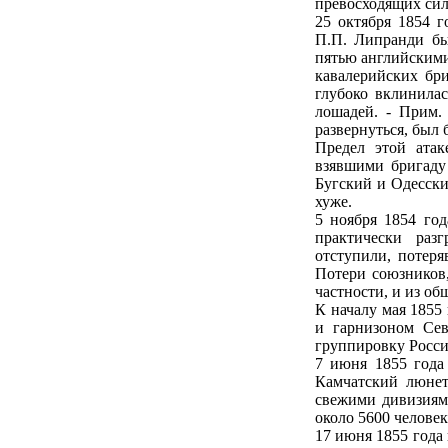
превосходящих сил
25 октября 1854 г
П.П. Липранди бы
пятью английскими
кавалерийских бри
глубоко вклинилас
лошадей. - Прим.
развернуться, был 
Предел этой атак
взявшими бригаду
Бугский и Одесски
хуже.
5 ноября 1854 год
практически раз
отступили, потеря
Потери союзников,
частности, и из об
К началу мая 1855
и гарнизоном Сев
группировку Росси
7 июня 1855 года
Камчатский люнет
свежими дивизиями
около 5600 человек
17 июня 1855 года