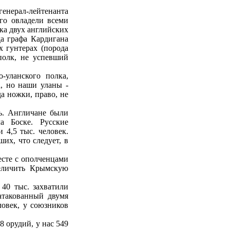
генерал-лейтенанта
го овладели всеми
ка двух английских
да графа Кардигана
х гунтерах (порода
полк, не успевший
-уланского полка,
, но наши уланы -
а ножки, право, не
нь. Англичане были
а Боске. Русские
 4,5 тыс. человек.
их, что следует, в
есте с ополченцами
величить Крымскую
40 тыс. захватили
атакованный двумя
ловек, у союзников
 орудий, у нас 549