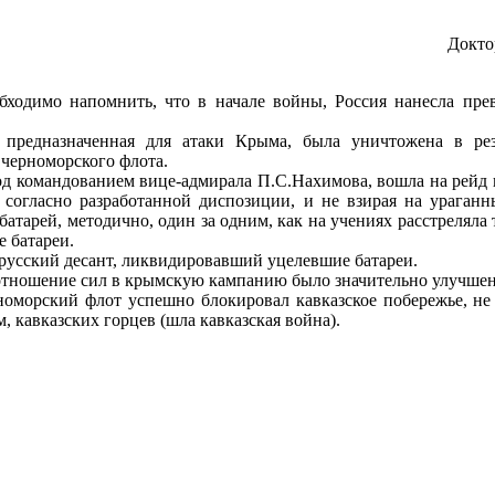
Докто
бходимо напомнить, что в начале войны, Россия нанесла пре
, предназначенная для атаки Крыма, была уничтожена в рез
 черноморского флота.
под командованием вице-адмирала П.С.Нахимова, вошла на рейд г
 согласно разработанной диспозиции, и не взирая на ураган
батарей, методично, один за одним, как на учениях расстреляла
е батареи.
русский десант, ликвидировавший уцелевшие батареи.
отношение сил в крымскую кампанию было значительно улучшен
номорский флот успешно блокировал кавказское побережье, не
 кавказских горцев (шла кавказская война).