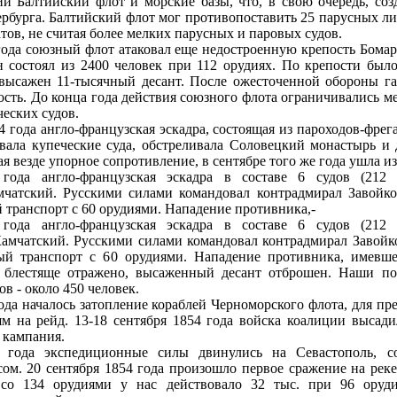
й Балтийский флот и морские базы, что, в свою очередь, соз
ербурга. Балтийский флот мог противопоставить 25 парусных л
тов, не считая более мелких парусных и паровых судов.
 года союзный флот атаковал еще недостроенную крепость Бома
н состоял из 2400 человек при 112 орудиях. По крепости бы
 высажен 11-тысячный десант. После ожесточенной обороны га
сть. До конца года действия союзного флота ограничивались 
ческих судов.
 года англо-французская эскадра, состоящая из пароходов-фрег
вала купеческие суда, обстреливала Соловецкий монастырь и
ая везде упорное сопротивление, в сентябре того же года ушла из
года англо-французская эскадра в составе 6 судов (212 
мчатский. Русскими силами командовал контрадмирал Завойк
й транспорт с 60 орудиями. Нападение противника,-
года англо-французская эскадра в составе 6 судов (212 
Камчатский. Русскими силами командовал контрадмирал Завойк
ый транспорт с 60 орудиями. Нападение противника, имевше
 блестяще отражено, высаженный десант отброшен. Наши по
ов - около 450 человек.
года началось затопление кораблей Черноморского флота, для пр
м на рейд. 13-18 сентября 1854 года войска коалиции высад
 кампания.
4 года экспедиционные силы двинулись на Севастополь, 
ом. 20 сентября 1854 года произошло первое сражение на рек
со 134 орудиями у нас действовало 32 тыс. при 96 оруд