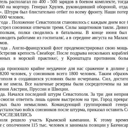
ель располагал по 400 - 500 зарядов в боевом комплекте, тогда
60 на мортиру. Генерал Хрулев, руководивший обороной, отда
». Штурм был блистательно отбит по всему фронту. Наши потери
000 человек.
года . Положение Севастополя становилось с каждым днем все 
трел союзники отвечали тремя. Силы защитников таяли. Диви
полкам, полки сводились в батальоны. В конце июня был
водить работами из госпиталя/, а в середине августа на Малах
мов.
 года . Англо-французский флот продемонстрировал свою мощь
бстреляв крепость Свеаборг. После подрыва несколь­ких корабле
енных в морской практике/, у Кронштадта противник боль
года произошло крайне неудачное для нас сражение в долине 
8200 человек, у союзников всего 1800 человек. Таким образо
стополя в создавшихся условиях были исчерпаны. Сил, достат
ия не имела. Все наличные резервы были сосредоточены на з
ения Австрии, Пруссии и Швеции.
ода. Начался последний штурм Севастополя. За три дня непри
 смогли ответить лишь одним выстрелом на три. Город превра
орых было немыслимо. Командующий группировкой генера
усталостью войск союзников после штурма, приказал оставить С
РОСЛЕЗИЛИСЬ
поля решило участь Крымской кампании. К этому времен
е с ополчением 115 тыс. человек и занимала позиции у Бахчисар