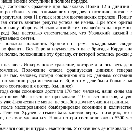
 наши войска отступили в полном порядке.
ода состоялось сражение при Балаклаве. Полки 12-й дивизии 
стро сбили турок, занимавших передовую позицию, после че
 редутами, взяв 11 пушек и знамя шотландских стрелков. Попыт
гад отбить занятые редуты успеха не имела. При этом брига
ь в нашу оборону. Наскок английских гвардейцев на огромны
 ред) был настолько стремительным, что Уральский казачий 
буквально сметен.
е положил полковник Еропкин с тремя эскадронами сводно
 во фланги. Вся Европа изумлялась отваге бригады Кардигана
й полки, положившие эту бригаду, от которой остались рожки д
а началось Инкерманское сражение, которое длилось весь де
громлены. Положение спасла французская дивизия генерал
в 10 тыс. человек, потери союзников /по их данным/ составили
 по мнению ряда исследователей, в этом деле были больше наш
щего соотношения потерь (см. ниже).
 года силы со­юзников достигли 170 тыс. человек, наши силы вм
астополя /46 тысяч/ не превышали 110 тысяч штыков, а у
я уже физически не могла, не ослабив другие участки границы.
 после массированной бомбардировки союзники в количестве 
. Генерал Хрулев с семью батальонами вернул позицию, но 
, не смог удержаться. Наши потери составили около 5500 че
.
 начался общий штурм Севастополя. У союзников действовало 548