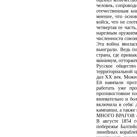
человек, сопровод
отечественным кн
мнение, что осно
войск, что не соо
четвертая ее част
нарезным оружием
численности союзн
Эта война явилась
выиграли. Ведь п
страна, где привы
минимум, отторжен
Русское обществ
территориальной ц
дал XX век. Можно
Ей навязали прот
работать уже пр
противостояние под
внимательно и бол
включила в себя: д
кампании, а также
МНОГО ВРАГОВ 
В августе 1854 г
побережье Балтийс
линейных кораблей