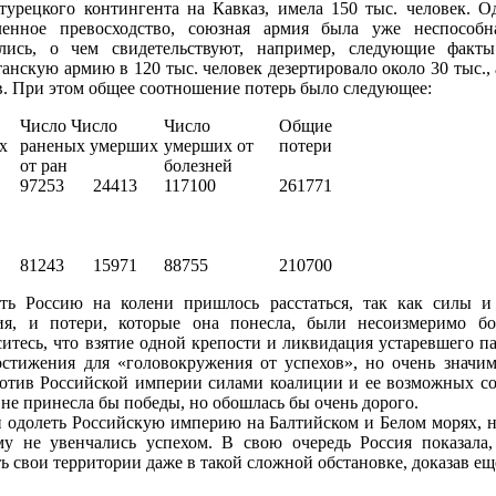
турецкого контингента на Кавказ, имела 150 тыс. человек. О
ленное превосходство, союзная армия была уже неспособ
лись, о чем свидетельствуют, например, следующие факты
анскую армию в 120 тыс. человек дезертировало около 30 тыс.,
в. При этом общее соотношение потерь было следующее:
Число Число
Число
Общие
х
раненых умерших
умерших от
потери
от ран
болез­ней
97253
24413
117100
261771
81243
15971
88755
210700
ть Россию на колени пришлось расстаться, так как силы и 
ия, и потери, которые она понесла, были несоизмеримо б
ситесь, что взятие одной крепости и ликвидация устаревшего п
остижения для «головокружения от успехов», но очень значи
ротив Российской империи силами коалиции и ее возможных с
не принесла бы победы, но обошлась бы очень дорого.
одолеть Российскую империю на Балтийском и Белом морях, н
у не увенчались успехом. В свою очередь Россия показала,
ь свои территории даже в такой сложной обстановке, доказав еще