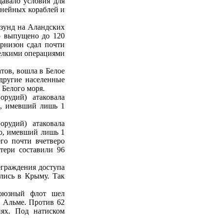
давало условия для
инейных кораблей и
рзунд на Аландских
ло выпущено до 120
рнизон сдал почти
мелкими операциями
атов, вошла в Белое
 другие населенные
 Белого моря.
орудий) атаковала
о, имевший лишь 1
орудий) атаковала
о, имевший лишь 1
го почти вчетверо
тери составили 96
еграждения доступа
ились в Крыму. Так
союзный флот шел
е Альме. Против 62
иях. Под натиском