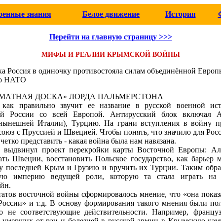
оенные знания
Белое движение
История
Перейти на главную страницу >>>
МИФЫ И РЕАЛИИ КРЫМСКОЙ ВОЙНЫ
ка Россия в одиночку противостояла силам объединённой Европ
го НАТО
МАТНАЯ ДОСКА» ЛОРДА ПАЛЬМЕРСТОНА
 как правильно звучит ее название в русской военной ис
ой России со всей Европой. Антирусский блок включал 
нынешней Италии), Турцию. На грани вступления в войну п
оюз с Пруссией и Швецией. Чтобы понять, что значило для Росс
четко представить - какая война была нам навязана.
 выдвинул проект перекройки карты Восточной Европы: Ал
ть Швеции, восстановить Польское государство, как барьер 
 у последней Крым и Грузию и вручить их Турции. Таким обра
ую империю ведущей роли, которую та стала играть на 
йн.
татов восточной войны сформировалось мнение, что «она показ
России» и т.д. В основу формирования такого мнения были п
о не соответствующие действительности. Например, франц
о умерших от ран и болезней в русской армии в Крымскую кам