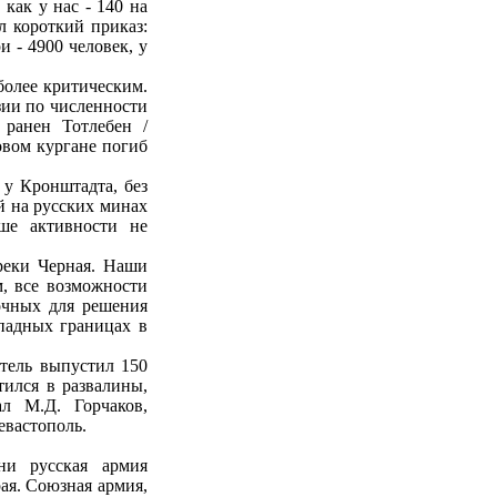
 как у нас - 140 на
л короткий приказ:
 - 4900 человек, у
более критическим.
зии по численности
 ранен Тотлебен /
овом кургане погиб
 у Кронштадта, без
й на русских минах
ше активности не
реки Черная. Наши
м, все возможности
очных для решения
ападных границах в
ятель выпустил 150
тился в развалины,
л М.Д. Горчаков,
евастополь.
и русская ар­мия
ая. Союзная армия,