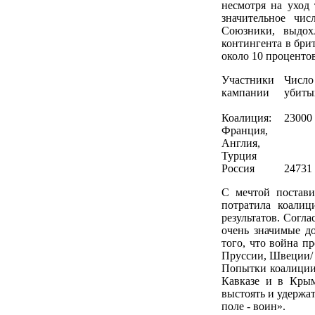
несмотря на уход 
значительное чис
Союзники, выдох
контингента в брит
около 10 проценто
Участники
Число
кампании
убиты
Коалиция:
23000
Франция,
Англия,
Турция
Россия
24731
С мечтой постави
потратила коалиц
результатов. Согла
очень значимые д
того, что война п
Пруссии, Швеции/ 
Попытки коалиции 
Кавказе и в Крым
выстоять и удержат
поле - воин».