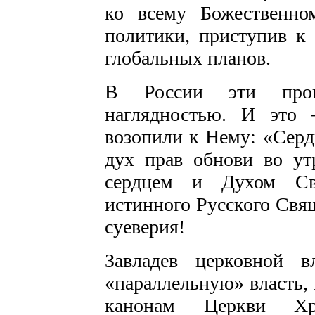
ко всему Божественно
политики, приступив к
глобальных планов.
В России эти проц
наглядностью. И это
возопили к Нему: «Серд
дух прав обнови во ут
сердцем и Духом Св
истинного Русского Свящ
суеверия!
Завладев церковной в
«параллельную» власть,
канонам Церкви Хр