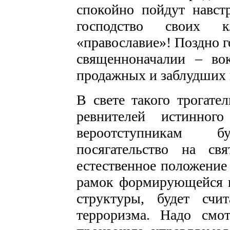
спокойно пойдут навст
господство своих 
«православие»! Поздно 
священноначалии – во
продажных и заблудших
В свете такого трогате
ревнителей истинного
вероотступникам б
посягательство на св
естественное положение 
рамок формирующейся н
структуры, будет счи
терроризма. Надо смот