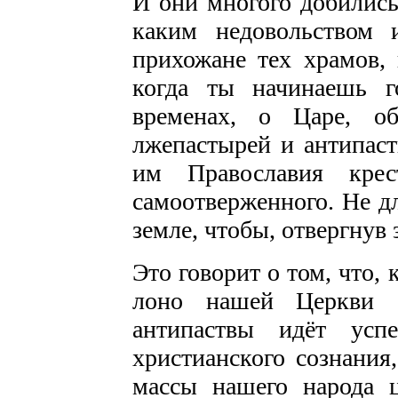
И они многого добились
каким недовольством 
прихожане тех храмов, 
когда ты начинаешь 
временах, о Царе, о
лжепастырей и антипас
им Православия крест
самоотверженного. Не дл
земле, чтобы, отвергнув 
Это говорит о том, что,
лоно нашей Церкви а
антипаствы идёт ус
христианского сознания
массы нашего народа ц