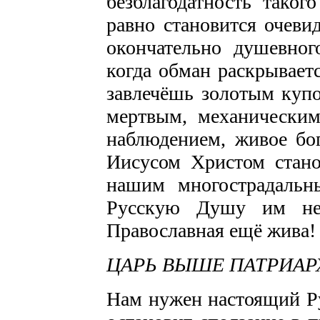
безблагодатность тако
равно становится очеви
окончательно душевног
когда обман раскрываетс
завлечёшь золотым купо
мертвым, механическим
наблюдением, живое бо
Иисусом Христом стано
нашим многострадальн
Русскую Душу им не 
Православная ещё жива!
ЦАРЬ ВЫШЕ ПАТРИАР
Нам нужен настоящий Р