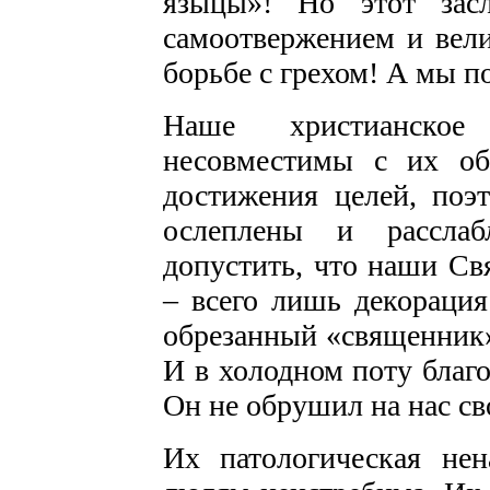
языцы»! Но этот зас
самоотвержением и вел
борьбе с грехом! А мы пок
Наше христианское
несовместимы с их об
достижения целей, поэ
ослеплены и расслаб
допустить, что наши С
– всего лишь декорация
обрезанный «священник»
И в холодном поту благод
Он не обрушил на нас св
Их патологическая не