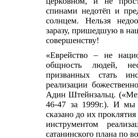
церковном, и не прос
спинами недотёп и пре
солнцем. Нельзя недо
заразу, пришедшую в на
совершенству!
«Еврейство – не нацио
общность людей, не
призванных стать ин
реализации божественн
Адин Штейнзальц. («Ме
46-47 за 1999г.). И м
сказано до их проклятия
инструментом реализ
сатанинского плана по в