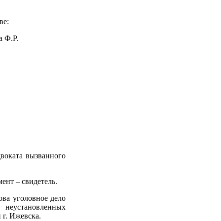
ве:
 Ф.Р.
двоката вызванного
ент – свидетель.
ова уголовное дело
, неустановленных
 г. Ижевска.