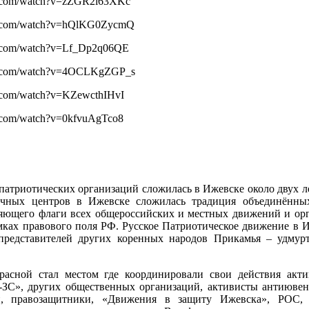
e.com/watch?v=zZGR2i63XKc
e.com/watch?v=hQlKG0ZycmQ
e.com/watch?v=Lf_Dp2q06QE
be.com/watch?v=4OCLKgZGP_s
e.com/watch?v=KZewcthIHvI
e.com/watch?v=0kfvuAgTco8
патриотических организаций сложилась в Ижевске около двух ле
чных центров в Ижевске сложилась традиция объединённы
яющего флаги всех общероссийских и местных движений и орг
ках правового поля РФ. Русское Патриотическое движение в 
представителей других коренных народов Прикамья – удмурто
асной стал местом где координировали свои действия акт
-ЗС», других общественных организаций, активисты антиювен
ги, правозащитники, «Движения в защиту Ижевска», РОС, 