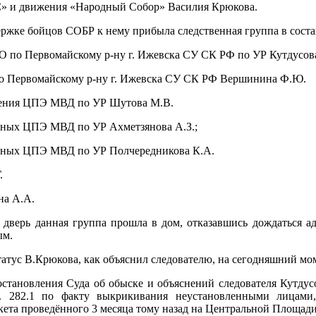
С» и движения «Народный Собор» Василия Крюкова.
ржке бойцов СОБР к нему прибыла следственная группа в соста
 СО по Первомайскому р-ну г. Ижевска СУ СК РФ по УР Кутдусова
по Первомайскому р-ну г. Ижевска СУ СК РФ Вершинина Ф.Ю.
еления ЦПЭ МВД по УР Шутова М.В.
нных ЦПЭ МВД по УР Ахметзянова А.З.;
нных ЦПЭ МВД по УР Полчередникова К.А.
.
на А.А.
дверь данная группа прошла в дом, отказавшись дождаться а
ым.
атус В.Крюкова, как объяснил следователю, на сегодняшний мом
остановления Суда об обыске и объяснений следователя Кутдус
. 282.1 по факту выкрикивания неустановленными лицами
кета проведённого 3 месяца тому назад на Центральной Площади