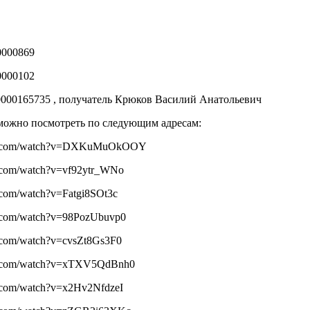
0000869
0000102
0000165735 , получатель Крюков Василий Анатольевич
можно посмотреть по следующим адресам:
be.com/watch?v=DXKuMuOkOOY
e.com/watch?v=vf92ytr_WNo
.com/watch?v=Fatgi8SOt3c
e.com/watch?v=98PozUbuvp0
.com/watch?v=cvsZt8Gs3F0
e.com/watch?v=xTXV5QdBnh0
e.com/watch?v=x2Hv2NfdzeI