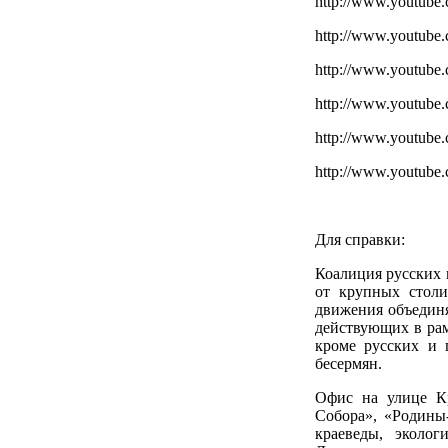
http://www.youtub
http://www.youtub
http://www.youtub
http://www.youtu
http://www.youtub
http://www.youtub
Для справки:
Коалиция русских 
от крупных столи
движения объедин
действующих в рам
кроме русских и 
бесермян.
Офис на улице Кр
Собора», «Родины
краеведы, эколо