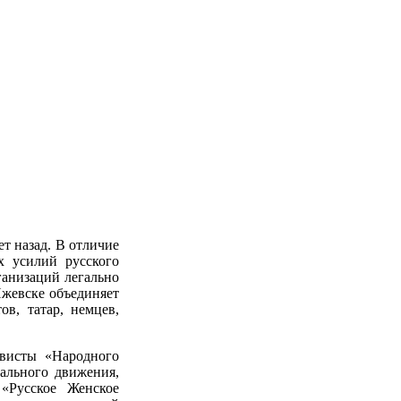
т назад. В отличие
х усилий русского
анизаций легально
Ижевске объединяет
в, татар, немцев,
ивисты «Народного
ального движения,
«Русское Женское