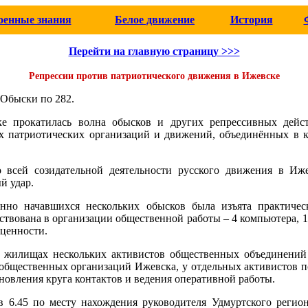
оенные знания
Белое движение
История
Перейти на главную страницу >>>
Репрессии против патриотического движения в Ижевске
 Обыски по 282.
е прокатилась волна обысков и других репрессивных дей
их патриотических организаций и движений, объединённых в 
 всей созидательной деятельности русского движения в Иж
й удар.
нно начавшихся нескольких обысков была изъята практичес
йствована в организации общественной работы – 4 компьютера, 1
 ценности.
жилищах нескольких активистов общественных объединений
общественных организаций Ижевска, у отдельных активистов 
ановления круга контактов и ведения оперативной работы.
в 6.45 по месту нахождения руководителя Удмуртского регион