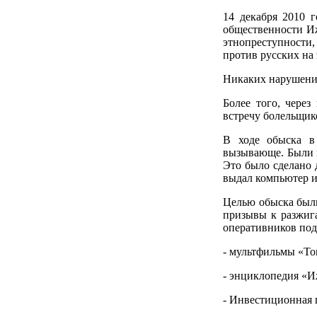
14 декабря 2010 
общественности Иж
этнопреступности,
против русских на
Никаких нарушений
Более того, чере
встречу болельщик
В ходе обыска в
вызывающе. Были пе
Это было сделано 
выдал компьютер и
Целью обыска были
призывы к разжиг
оперативников по
- мультфильмы «То
- энциклопедия «И
- Инвестиционная 