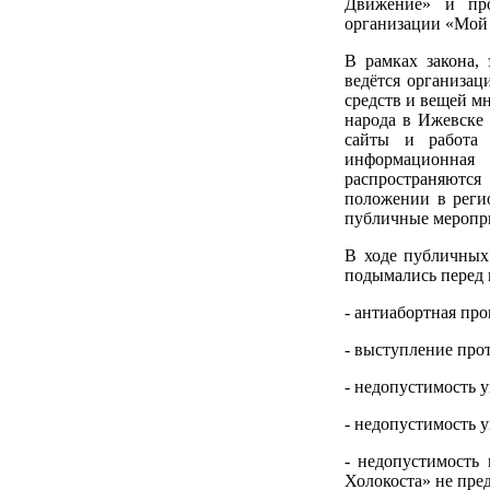
Движение» и про
организации «Мой 
В рамках закона,
ведётся организац
средств и вещей м
народа в Ижевске 
сайты и работа 
информационная
распространяютс
положении в реги
публичные меропри
В ходе публичных
подымались перед 
- антиабортная про
- выступление про
- недопустимость 
- недопустимость 
- недопустимость
Холокоста» не пре