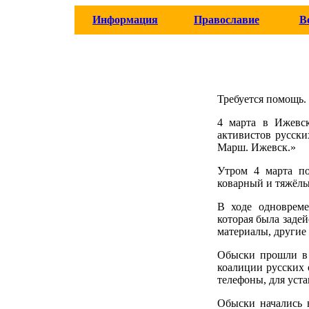
Информация
Православие
В
Требуется помощь.
4 марта в Ижевск
активистов русск
Марш. Ижевск.»
Утром 4 марта по
коварный и тяжёлы
В ходе одновреме
которая была заде
материалы, другие
Обыски прошли в 
коалиции русских 
телефоны, для уст
Обыски начались 