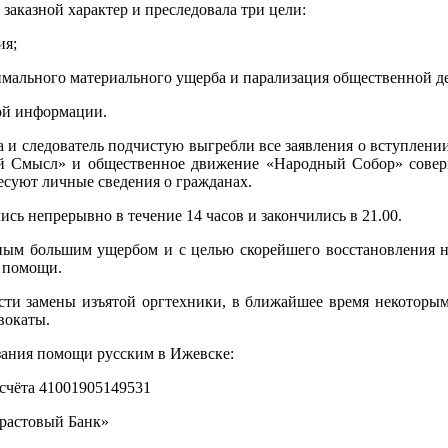
заказной характер и преследовала три цели:
ия;
имального материального ущерба и парализация общественной де
ой информации.
а и следователь подчистую выгребли все заявления о вступлени
й Смысл» и общественное движение «Народный Собор» совер
ресуют личные сведения о гражданах.
сь непрерывно в течение 14 часов и закончились в 21.00.
нным большим ущербом и с целью скорейшего восстановления н
 помощи.
сти замены изъятой оргтехники, в ближайшее время некоторым
вокаты.
зания помощи русским в Ижевске:
счёта 41001905149531
растовый Банк»