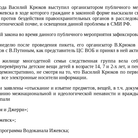
года Василий Крюков выступил организатором публичного ме
евска в ходе которого граждане в законной форме высказали с
 против бездействия правоохранительных органов в расследо
 этнической почве, и освещения данной проблемы в СМИ РФ.
 закона во время данного публичного мероприятия зафиксирова
з неделю после проведения пикета, его организатор В.Крюков
ов с В.Путиным, как представитель ЦС ВОБ и принял в ней акти
 жилище многодетной семьи следственная группа вела себ
ревёрнуты детские вещи детей в возрасте 14, 7 и 2-х лет, и п
демонстративно, не смотря на то, что Василий Крюков по пер
 все электронные носители информации.
 заявлены «отыскание и изъятие предметов, вещей, в т.ч. доку
анию межнациональной и идеологической ненависти и вражды
дпали
м и Джерри»;
жевск»;
программа Водоканала Ижевска;