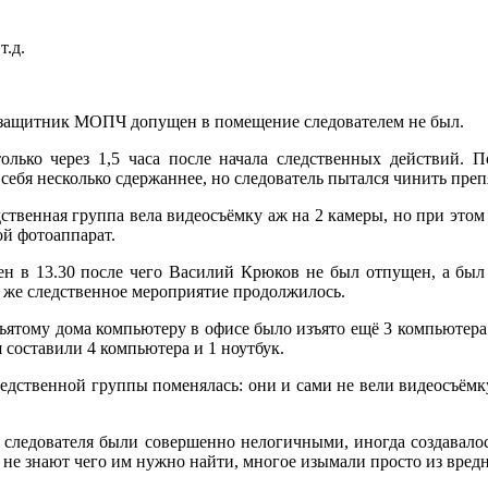
т.д.
ащитник МОПЧ допущен в помещение следователем не был.
олько через 1,5 часа после начала следственных действий. П
 себя несколько сдержаннее, но следователь пытался чинить преп
дственная группа вела видеосъёмку аж на 2 камеры, но при этом
ой фотоаппарат.
н в 13.30 после чего Василий Крюков не был отпущен, а был
е же следственное мероприятие продолжилось.
ъятому дома компьютеру в офисе было изъято ещё 3 компьютера 
 составили 4 компьютера и 1 ноутбук.
ледственной группы поменялась: они и сами не вели видеосъёмку
 следователя были совершенно нелогичными, иногда создавалос
 не знают чего им нужно найти, многое изымали просто из вред