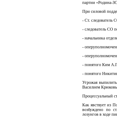
партии «Родина-З
При силовой подде
- Ст. следователь
- следователь СО 
- начальника отд
- оперуполномоче
- оперуполномоче
- понятого Ким А.Г
- понятого Никити
Угрожая выпилить 
Василием Крюков
Процессуальный ст
Как явствует из П
возбуждено по ст
лозунгов в ходе пи