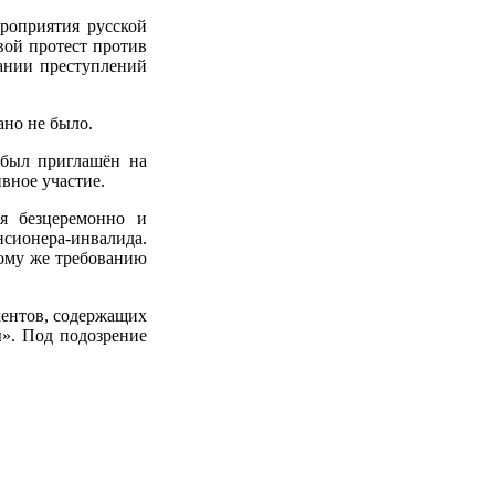
роприятия русской
вой протест против
вании преступлений
но не было.
 был приглашён на
вное участие.
я безцеремонно и
енсионера-инвалида.
вому же требованию
ментов, содержащих
». Под подозрение