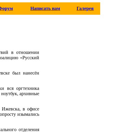
Форум
Написать нам
Галерея
ствий в отношении
коалицию «Русский
евске был нанесён
ки вся оргтехника
 ноутбук, архивные
 Ижевска, в офисе
попросту изымались
ального отделения