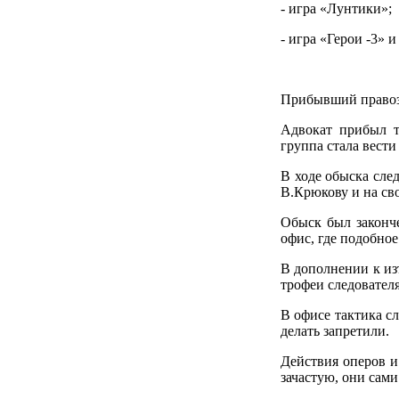
- игра «Лунтики»;
- игра «Герои -3» и 
Прибывший правоз
Адвокат прибыл т
группа стала вести
В ходе обыска сле
В.Крюкову и на св
Обыск был законче
офис, где подобно
В дополнении к из
трофеи следователя
В офисе тактика с
делать запретили.
Действия оперов и
зачастую, они сами