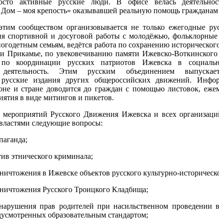
сто активные русские люди. В офисе велась деятельнос
Дом – моя крепость» оказывавшей реальную помощь гражданам
 этим сообществом организовывается не только ежегодные ру
ия спортивной и досуговой работы с молодёжью, фольклорные
ногодетным семьям, ведётся работа по сохранению исторического
и Прикамье, по увековечиванию памяти Ижевско-Воткинского 
по координации русских патриотов Ижевска в социальн
 деятельность. Этим русским объединением выпускает
я русские издания других общероссийских движений. Инфо
оне и стране доводится до граждан с помощью листовок, ежем
ятия в виде митингов и пикетов.
 мероприятий Русского Движения Ижевска и всех организаци
властями следующие вопросы:
паганда;
тив этнического криминала;
уничтожения в Ижевске объектов русского культурно-историческо
уничтожения Русского Троицкого Кладбища;
 нарушения прав родителей при насильственном проведении 
дусмотренных образовательным стандартом;