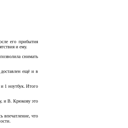
осле его прибытия
ятствия и ему.
 позволила снимать
 доставлен ещё и в
и 1 ноутбук. Итого
, и В. Крюкову это
ь впечатление, что
ности.