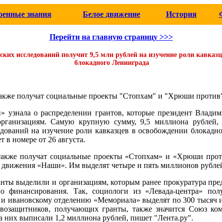
оенные знания
Белое движение
История
Перейти на главную страницу >>>
ских исследований получит 9,5 млн рублей на изучение роли кавказ
блокадного Ленинграда
акже получат социальные проекты "Стопхам" и "Хрюши против
и» узнала о распределении грантов, которые президент Влад
организациям. Самую крупную сумму, 9,5 миллиона рублей,
едований на изучение роли кавказцев в освобождении блокадн
 в номере от 26 августа.
акже получат социальные проекты «Стопхам» и «Хрюши прот
 движения «Наши». Им выделят четыре и пять миллионов рублей
нты выделили и организациям, которым ранее прокуратура пре
го финансирования. Так, социологи из «Левада-центра» пол
 и ивановскому отделению «Мемориала» выделят по 300 тысяч и
возащитников, получающих гранты, также значится Союз ком
а них выписали 1,2 миллиона рублей, пишет "Лента.ру".