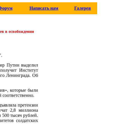
Форум
Написать нам
Галерея
цев в освобождении
".
имир Путин выделил
 получит Институт
ого Ленинграда. Об
ив», которые были
 соответственно.
дъявляла претензии
учат 2,8 миллиона
 500 тысяч рублей.
итетов солдатских