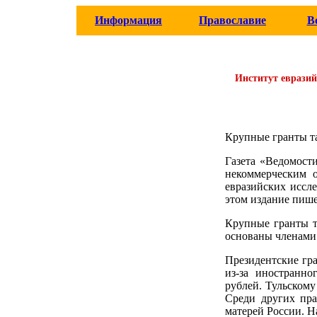
Информация
Православие
В
Институт евразий
Крупные гранты т
Газета «Ведомост
некоммерческим 
евразийских иссл
этом издание пишет
Крупные гранты т
основаны членами
Президентские гра
из-за иностранно
рублей. Тульскому
Среди других пра
матерей России. Н