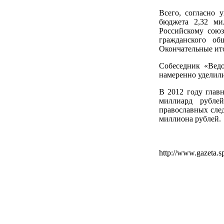
Всего, согласно 
бюджета 2,32 ми
Российскому сою
гражданского об
Окончательные ито
Собеседник «Ведо
намеренно уделил
В 2012 году глав
миллиард рубле
православных сле
миллиона рублей.
http://www.gazeta.s