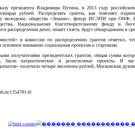
указу президента Владимира Путина, в 2013 году российск
ллиарда рублей. Распределять гранты, как поясняет издан
зу молодежи, обществу «Знание», фонду ИСЭПИ при ОНФ, И
щества, Национальному благотворительному фонду и Лиге
ги распределения денег, пишет газета, будут обнародованы в сре
мостей» в комиссии по распределению грантов отметил, чт
и основное внимание социальным проектам и стартапам.
ными получателями президентских грантов, общая сумма кото
й, были патриотические и религиозные проекты. В част
допытов» получило четыре миллиона рублей, Московская духов
pb.ru/1354781-0/