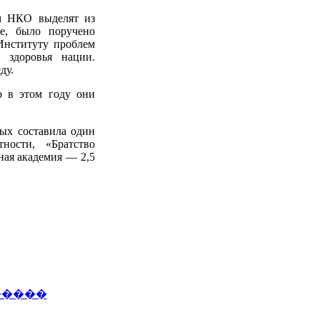
им НКО выделят из
ие, было поручено
нституту проблем
 здоровья нации.
ду.
о в этом году они
рых составила один
ности, «Братство
ная академия — 2,5