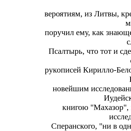
вероятиям, из Литвы, кре
м
поручил ему, как знающ
с
Псалтырь, что тот и сд
рукописей Кирилло-Бело-
новейшим исследован
Иудейс
книгою "Махазор", 
иссле
Сперанского, "ни в од