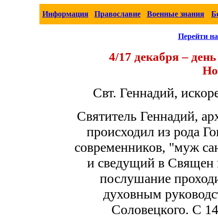
Информация
Православие
Военные знания
Б
Перейти на
4/17 декабря – ден
Но
Свт. Геннадий, иско
Святитель Геннадий, ар
происходил из рода Го
современников, "муж са
и сведущий в Священ 
послушание проходи
духовным руководс
Соловецкого. С 14