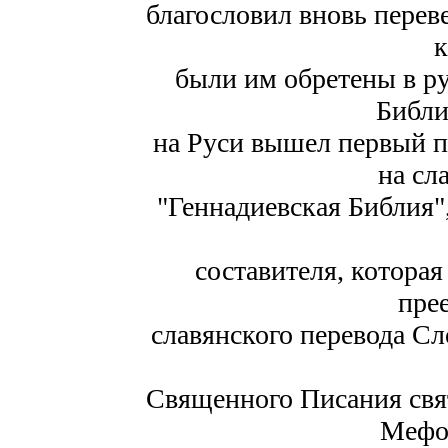
благословил вновь переве
к
были им обретены в р
Библии
на Руси вышел первый 
на сл
"Геннадиевская Библия"
составителя, котора
пре
славянского перевода С
Священного Писания свя
Мефод