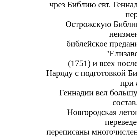
чрез Библию свт. Генна
пе
Острожскую Библию
неизме
библейское предан
"Елизав
(1751) и всех пос
Наряду с подготовкой Б
при 
Геннадии вел большу
состав
Новгородская летоп
переведе
переписаны многочислен