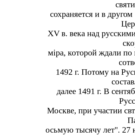
святи
сохраняется и в другом
Цер
XV в. века над русским
ско
міра, которой ждали по
сотв
1492 г. Потому на Ру
состав
далее 1491 г. В сентя
Русс
Москве, при участии свт
П
осьмую тысячу лет". 27 