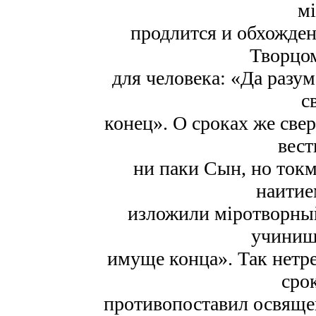
мі
продлится и обхожден
Творцом
для человека: «Да разум
с
конец». О сроках же све
вест
ни паки Сын, но ток
наитие
изложили міротворный
учиниша
имуще конца». Так нетр
сро
противопоставил освяще