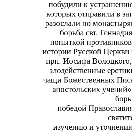
побудили к устрашению
которых отправили в за
разослали по монастыря
борьба свт. Геннади
попыткой противников 
истории Русской Церкви 
прп. Иосифа Волоцкого,
злодейственные еретики
чащи Божественных Писа
апостольских учений»
борь
победой Православия
святит
изучению и уточнению