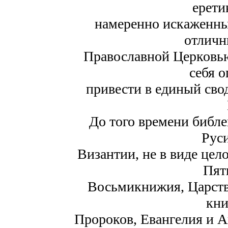
ерети
намеренно искаженным
отличн
Православной Церковью
себя 
привести в единый сво
До того времени библе
Руси
Византии, не в виде цел
Пят
Восьмикнижия, Царств
кни
Пророков, Евангелия и А