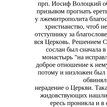
прп. Иосиф Волоцкий об
призывом прогнать ерет
у лжемитрополита благос
христианство, чтоб н
отступнику за благослов
вся Церковь. Решением С
сослан был сначала 
монастырь "на исправл
доброе отношение к нему
потому и низложен был З
обвиняли
нерадение о Церкви. Така
жидовствующих нашлис
ересь проникла и в