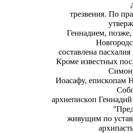
трезвения. По пр
утвер
Геннадием, позже, 
Новгородс
составлена пасхалия
Кроме известных пос
Симону
Иоасафу, епископам Н
Собо
архиепископ Геннадий 
"Пред
живущим по уставу
архипаст