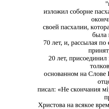
"
изложил соборне пасха
оконч
своей пасхалии, котор
была 
70 лет, и, рассылая 
принят
20 лет, присоединил
толков
основанном на Слове 
отц
писал: «Не скончания мі
п
Христова на всякое врем