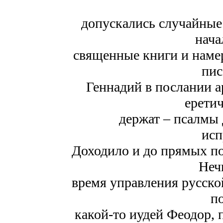
допускались случайные
нача
священные книги и намер
пис
Геннадий в послании 
ерети
держат – псалмы 
исп
Доходило и до прямых по
Неч
время управления русско
по
какой-то иудей Феодор, 