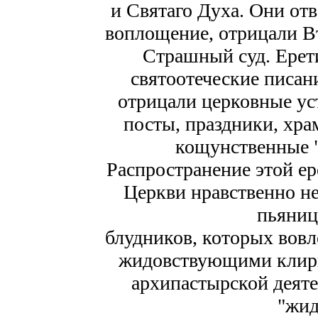
и Святаго Духа. Они от
воплощение, отрицали В
Страшный суд. Ерети
святоотеческие писан
отрицали церковные ус
посты, праздники, хра
кощунственные "
Распространение этой ер
Церкви нравственно не
пьяниц
блудников, которых вовл
жидовствующими клири
архипастырской деяте
"жи