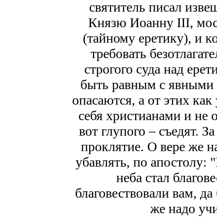
святитель писал изве
Князю Иоанну III, мо
(тайному еретику), и 
требовать безотлагат
строгого суда над ере
быть равным с явными 
опасаются, а от этих ка
себя христианами и не 
вот глупого – съедят. З
проклятие. О вере же н
убавлять, по апостолу: 
неба стал благове
благовествовали вам, да 
же надо уч