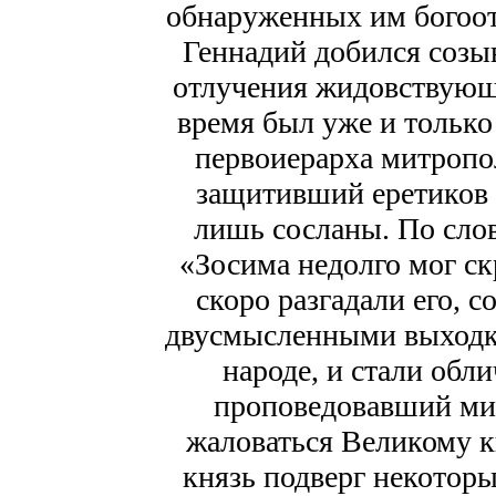
обнаруженных им богоот
Геннадий добился созыв
отлучения жидовствующ
время был уже и только 
первоиерарха митропо
защитивший еретиков 
лишь сосланы. По слов
«Зосима недолго мог ск
скоро разгадали его, с
двусмысленными выходка
народе, и стали обл
проповедовавший мил
жаловаться Великому к
князь подверг некоторы