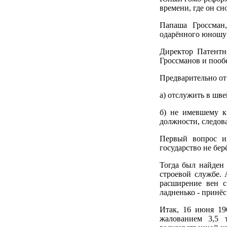
времени, где он сн
Папаша Гроссман,
одарённого юношу 
Директор Патентн
Гроссманов и пооб
Предварительно от
а) отслужить в шве
б) не имевшему к
должности, следов
Первый вопрос ин
государство не берё
Тогда был найден 
строевой службе. 
расширение вен с
ладненько - принёс
Итак, 16 июня 19
жалованием 3,5 