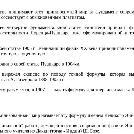
гие принимают этот приплюснутый мир за фундамент соврем
 соседствует с обыкновенным плагиатом.
оей четвёртой фундаментальной статье Эйнштейн приводит ф
носительности Лоренца-Пуанкаре, уже сформулированной к т
воей статье 1905 г . величайший физик XX века приводит знаме
е точную, а оценочную.
ил в своей статье Пуанкаре в 1904-м.
 выражал скепсис по поводу точной формулы, которая вы
 . и А. Газенроля 1898-1902 гг.
у, разумеется, в 1907 г . выдать формулу для энергии и массы 
ивилизованный" мир называет эту формулу именем Великого Эй
гинальной" работе, лежащей в основе современной физики Эйн
ьного учителя из Дакки (тогда - Индии) Ш. Бозе.