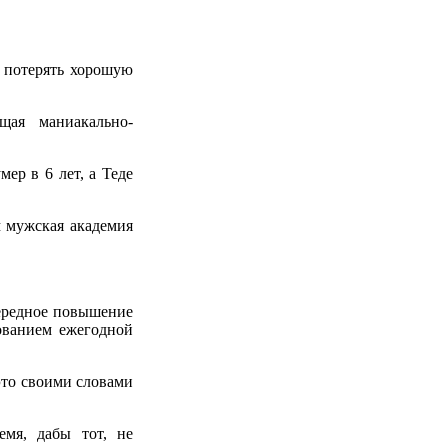
 потерять хорошую
щая маниакально-
ер в 6 лет, а Теде
 мужская академия
чередное повышение
бованием ежегодной
это своими словами
емя, дабы тот, не