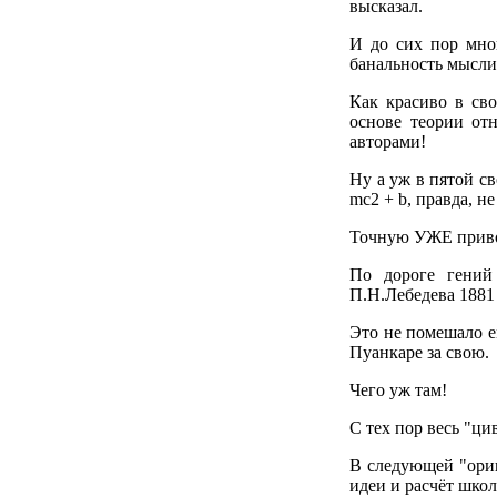
высказал.
И до сих пор мно
банальность мысли
Как красиво в св
основе теории от
авторами!
Ну а уж в пятой с
mc2 + b, правда, н
Точную УЖЕ привод
По дороге гений
П.Н.Лебедева 1881 г
Это не помешало ем
Пуанкаре за свою.
Чего уж там!
С тех пор весь "ц
В следующей "ори
идеи и расчёт школ