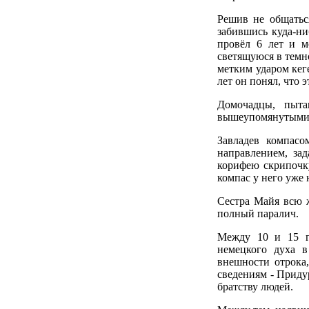
Решив не общатьс
забившись куда-н
провёл 6 лет и м
светящуюся в темно
метким ударом кег
лет он понял, что э
Домочадцы, пыта
вышеупомянутыми 
Завладев компасо
направлением, за
корифею скрипочку,
компас у него уже 
Сестра Майя всю ж
полный паралич.
Между 10 и 15 г
немецкого духа в
внешности отрока
сведениям - Приду
братству людей.