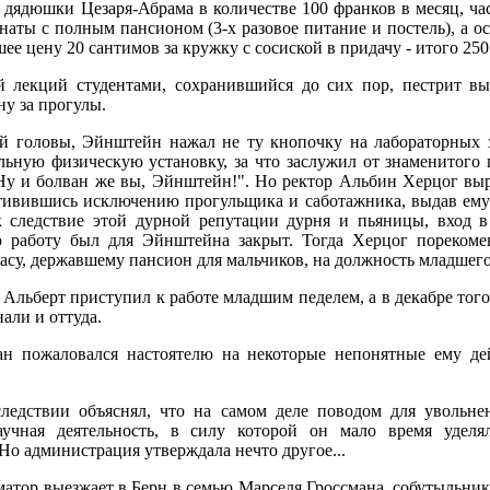
 дядюшки Цезаря-Абрама в количестве 100 франков в месяц, час
наты с полным пансионом (3-х разовое питание и постель), а о
ее цену 20 сантимов за кружку с сосиской в придачу - итого 250
 лекций студентами, сохранившийся до сих пор, пестрит вы
у за прогулы.
й головы, Эйнштейн нажал не ту кнопочку на лабораторных з
ьную физическую установку, за что заслужил от знаменитого
"Ну и болван же вы, Эйнштейн!". Но ректор Альбин Херцог вы
отивившись исключению прогульщика и саботажника, выдав ему
ак следствие этой дурной репутации дурня и пьяницы, вход 
ю работу был для Эйнштейна закрыт. Тогда Херцог пореком
асу, державшему пансион для мальчиков, на должность младшего
. Альберт приступил к работе младшим педелем, а в декабре тог
али и оттуда.
н пожаловался настоятелю на некоторые непонятные ему де
ледствии объяснял, что на самом деле поводом для увольне
учная деятельность, в силу которой он мало время уделя
Но администрация утверждала нечто другое...
тор выезжает в Берн в семью Марселя Гроссмана, собутыльник