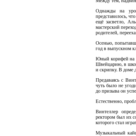
Между тем, надвин
Однажды на урок
представилось, что
ещё засветло, Ал
мастерский перехо
родителей, переех
Осенью, попытавши
год в выпускном к
Юный корифей на с
Швейцарию, в школ
и скрипку. В доме 
Предаваясь с Вин
чуть было не угод
до призыва он успе
Естественно, проб
Винтеллер опреде
ректором был их 
которого стал игра
Музыкальный кайф