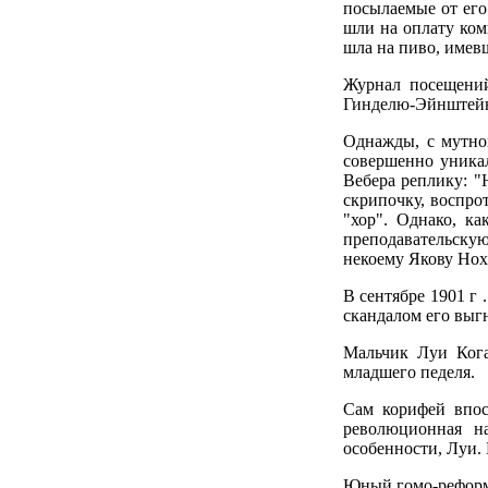
посылаемые от его
шли на оплату ком
шла на пиво, имевш
Журнал посещений
Гинделю-Эйнштейн
Однажды, с мутно
совершенно уникал
Вебера реплику: 
скрипочку, воспр
"хор". Однако, к
преподавательску
некоему Якову Нох
В сентябре 1901 г 
скандалом его выгн
Мальчик Луи Кога
младшего педеля.
Сам корифей впос
революционная на
особенности, Луи. 
Юный гомо-реформа