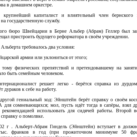
ова в домашнем оркестре.
 крупнейший капиталист и влиятельный член бернского к
на государственную службу.
ого бюро Швейцарии в Берне Альбер (Абрам) Геллер был зав
ещал пристроить будущего реформатора в своём учреждении.
 Альберта требовалось два условия:
йцарской армии или уклониться от этого;
 тому физических препятствий и претендовавшему на заняти
ало быть семейным человеком.
тернационалист решает легко - берётся справка из дурдом
т дураков к себе на работу.
другой гениальный ход: Эйнштейн берёт справку о своём кос
А для сомневающихся; мол, пусть идёт тогда в сапёры, взял д
 рекомендацией использовать для сидячей работы. Второй 
 справку о помолвке.
02 г . Альберт-Абрам Гиндель (Эйнштейн) вступает в должнос
тыс. франков в год (при прожиточном минимуме 50 фр