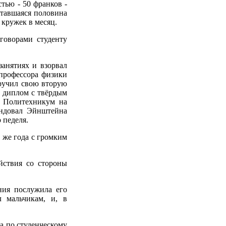
тью - 50 франков -
ставшаяся половина
 кружек в месяц.
говорами студенту
анятиях и взорвал
 профессора физики
ручил свою вторую
 диплом с твёрдым
в Политехникум на
ендовал Эйнштейна
 педеля.
о же года с громким
йствия со стороны
ния послужила его
л мальчикам, и, в
а по студенческому