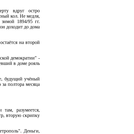
ерту вдруг остро
сный кол. Не медля,
зимой 1894/95 гг.
он доходит до дома
остаётся на второй
ской демократии" -
евший в доме рояль
е, будущий учёный
 за полтора месяца
 там, разумеется,
р, вторую скрипку
трополь". Деньги,