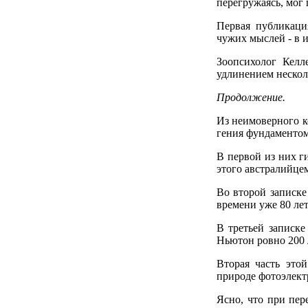
перегружаясь, мог 
Первая публикаци
чужих мыслей - в и
Зоопсихолог Келл
удлинением нескол
Продолжение.
Из неимоверного к
гения фундаментом
В первой из них г
этого австралийце
Во второй записке
времени уже 80 лет
В третьей записке
Ньютон ровно 200 л
Вторая часть это
природе фотоэлект
Ясно, что при пер