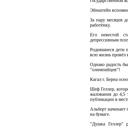
государственной к
Эйнштейн вспомина
За пару месяцев 
работёнку.
Его невестой ст
депрессивным психо
Родившиеся дети п
всю жизнь провёл в
Однако радость б
"олимпийцев"!
Кагал г. Берна осн
Шеф Геллер, котор
жалования до 4,5 
публикации в мест
Альберт начинает 
на бумаге.
"Душка Геллер" р