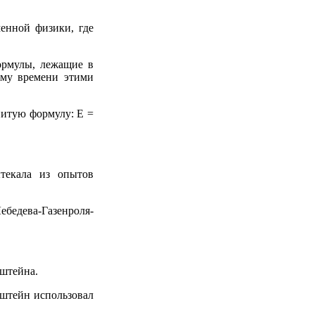
енной физики, где
ормулы, лежащие в
ому времени этими
нитую формулу: Е =
текала из опытов
Лебедева-Газенроля-
нштейна.
штейн использовал