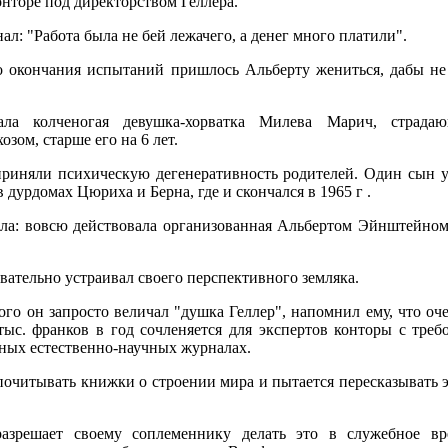
онторе под директорством Геллера.
л: "Работа была не бей лежачего, а денег много платили".
до окончания испытаний пришлось Альберту жениться, дабы не
ала колченогая девушка-хорватка Милева Марич, страдаю
зом, старше его на 6 лет.
риняли психическую дегенеративность родителей. Один сын ум
 дурдомах Цюриха и Берна, где и скончался в 1965 г .
ыла: вовсю действовала организованная Альбертом Эйнштейном
овательно устраивал своего перспективного земляка.
ого он запросто величал "душка Геллер", напомнил ему, что о
тыс. франков в год сочленяется для экспертов конторы с тре
ных естественно-научных журналах.
почитывать книжки о строении мира и пытается пересказывать 
азрешает своему соплеменнику делать это в служебное вр