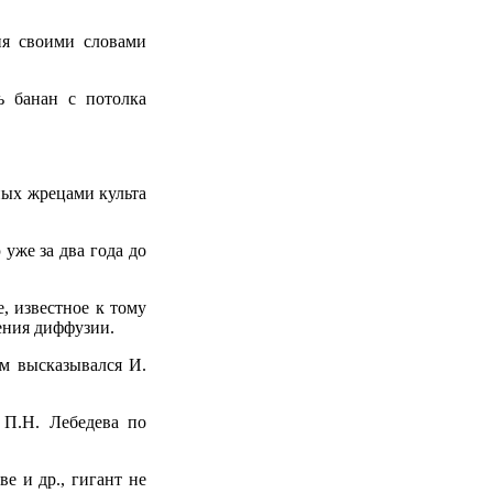
ия своими словами
ь банан с потолка
ных жрецами культа
уже за два года до
, известное к тому
нения диффузии.
ом высказывался И.
 П.Н. Лебедева по
е и др., гигант не