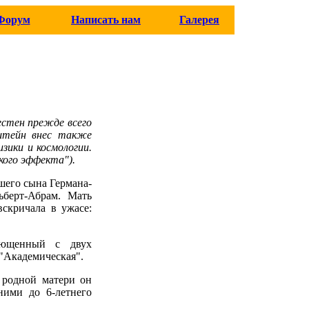
Форум
Написать нам
Галерея
естен прежде всего
штейн внес также
зики и космологии.
кого эффекта").
ршего сына Германа-
ьберт-Абрам. Мать
скричала в ужасе:
плющенный с двух
"Академическая".
 родной матери он
ними до 6-летнего