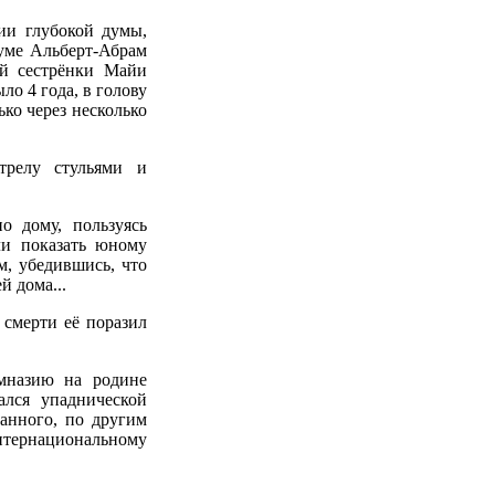
ии глубокой думы,
уме Альберт-Абрам
ей сестрёнки Майи
ло 4 года, в голову
ко через несколько
трелу стульями и
о дому, пользуясь
ли показать юному
ам, убедившись, что
й дома...
 смерти её поразил
мназию на родине
ался упаднической
анного, по другим
интернациональному