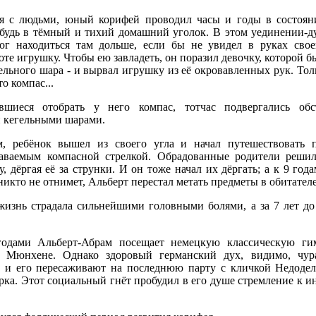
я с людьми, юный корифей проводил часы и годы в состоян
ибудь в тёмный и тихий домашний уголок. В этом уединении-д
ог находиться там дольше, если бы не увидел в руках сво
те игрушку. Чтобы ею завладеть, он поразил девочку, которой бы
ельного шара - и вырвал игрушку из её окровавленных рук. Толь
то компас...
вшиеся отобрать у него компас, тотчас подвергались обс
кегельными шарами.
м, ребёнок вышел из своего угла и начал путешествовать п
даваемым компасной стрелкой. Обрадованные родители реши
 дёргая её за струнки. И он тоже начал их дёргать; а к 9 год
никто не отнимет, Альберт перестал метать предметы в обитателе
изнь страдала сильнейшими головными болями, а за 7 лет до
одами Альберт-Абрам посещает немецкую классическую ги
 Мюнхене. Однако здоровый германский дух, видимо, чур
, и его пересаживают на последнюю парту с кличкой Недодел
рка. Этот социальный гнёт пробудил в его душе стремление к 