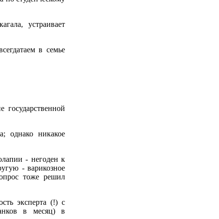
агала, устраивает
сегдатаем в семье
е государственной
а; однако никакое
олапии - негоден к
ругую - варикозное
вопрос тоже решил
ть эксперта (!) с
анков в месяц) в