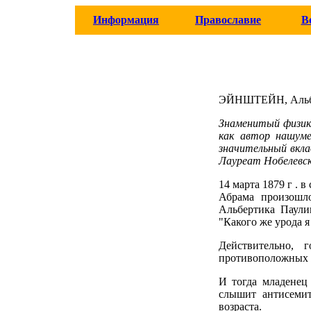
Информация
Православие
В
ЭЙНШТЕЙН, Альбе
Знаменитый физик-
как автор нашум
значительный вкла
Лауреат Нобелевск
14 марта 1879 г . 
Абрама произошло
Альбертика Паули
"Какого же урода я
Действительно, 
противоположных с
И тогда младенец
слышит антисемит
возраста.