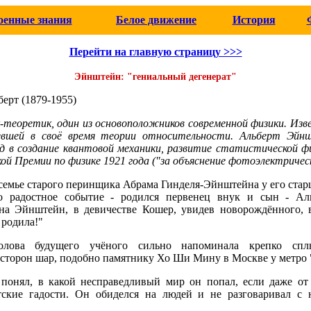
оенные знания
Белое движение
История
Перейти на главную страницу >>>
Эйнштейн: "гениальный дегенерат"
рт (1879-1955)
теоретик, один из основоположников современной физики. Изв
евшей в своё время теории относительности. Альберт Эйн
д в создание квантовой механики, развитие статистической фи
ой Премии по физике 1921 года ("за объяснение фотоэлектричес
в семье старого перинщика Абрама Гинделя-Эйнштейна у его ста
 радостное событие - родился первенец внук и сын - Ал
на Эйнштейн, в девичестве Кошер, увидев новорождённого, в
 родила!"
голова будущего учёного сильно напоминала крепко с
торон шар, подобно памятнику Хо Ши Мину в Москве у метро 
 понял, в какой несправедливый мир он попал, если даже от
ские гадости. Он обиделся на людей и не разговаривал с 