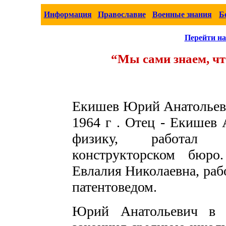
Информация
Православие
Военные знания
Б
Перейти на
“Мы сами знаем, чт
Екишев Юрий Анатольеви
1964 г . Отец - Екишев 
физику, работал и
конструкторском бюро
Евлалия Николаевна, раб
патентоведом.
Юрий Анатольевич в 