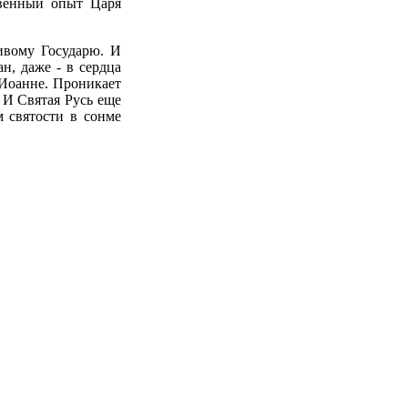
твенный опыт Царя
ивому Государю. И
н, даже - в сердца
 Иоанне. Проникает
 И Святая Русь еще
 святости в сонме