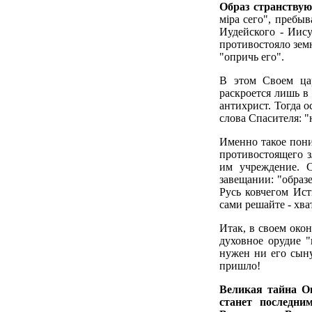
Образ странству
мiра сего", пребы
Иудейского - Иису
противостояло земн
"опричь его".
В этом Своем цар
раскроется лишь в 
антихрист. Тогда 
слова Спасителя: "
Именно такое пон
противостоящего з
им учреждение. 
завещании: "образе
Русь ковчегом Ис
сами решайте - хва
Итак, в своем око
духовное орудие 
нужен ни его сын
пришло!
Великая тайна О
станет последни