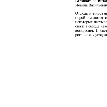
Великого и Виза
Иоанна Васильевич
Отсюда и мировая
порой эта лютая з
некоторых пастыре
она и в сердца не
воскреснет. И св
российских угодни