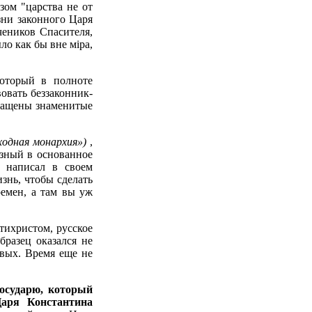
зом "царства не от
зни законного Царя
чеников Спасителя,
ло как бы вне мiра,
который в полноте
вовать беззаконник-
бращены знаменитые
ходная монархия»)
,
озный в основанное
 написал в своем
изнь, чтобы сделать
емен, а там вы уж
тихристом, русское
разец оказался не
вых. Время еще не
осударю, который
Царя Константина