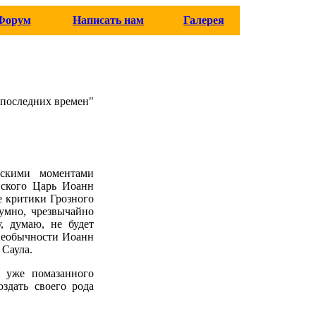
Форум
Написать нам
Галерея
"последних времен"
ескими моментами
ийского Царь Иоанн
 критики Грозного
умно, чрезвычайно
, думаю, не будет
 необычности Иоанн
 Саула.
, уже помазанного
здать своего рода