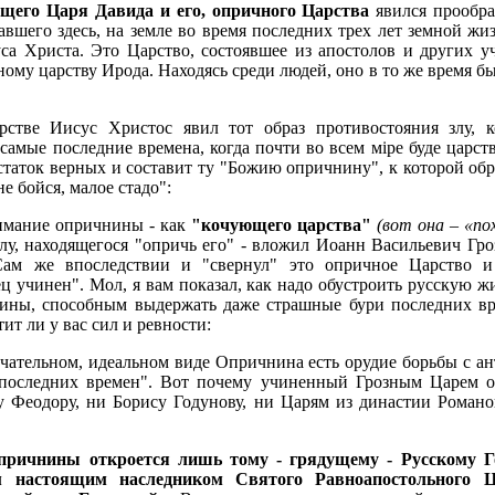
ющего Царя Давида
и его, опричного Царства
явился прообра
вавшего здесь, на земле во время последних трех лет земной жи
са Христа. Это Царство, состоявшее из апостолов и других у
ому царству Ирода. Находясь среди людей, оно в то же время бы
стве Иисус Христос явил тот образ противостояния злу, 
самые последние времена, когда почти во всем мiре буде царст
остаток верных и составит ту "Божию опричнину", к которой о
не бойся, малое стадо":
имание опричнины - как
"кочующего царства"
(вот она – «по
лу, находящегося "опричь его" - вложил Иоанн Васильевич Гр
Сам же впоследствии и "свернул" это опричное Царство и
ц учинен". Мол, я вам показал, как надо обустроить русскую ж
тины, способным выдержать даже страшные бури последних вр
тит ли у вас сил и ревности:
нчательном, идеальном виде Опричнина есть орудие борьбы с ан
"последних времен". Вот почему учиненный Грозным Царем об
у Феодору, ни Борису Годунову, ни Царям из династии Романо
причнины откроется лишь тому - грядущему - Русскому Г
м настоящим наследником Святого Равноапостольного 