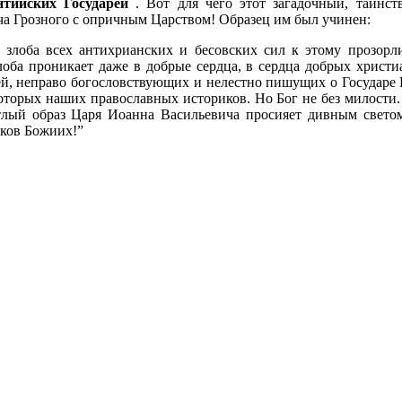
нтийских Государей
. Вот для чего этот загадочный, таинс
а Грозного с опричным Царством! Образец им был учинен:
 злоба всех антихрианских и бесовских сил к этому прозорл
лоба проникает даже в добрые сердца, в сердца добрых христиа
й, неправо богословствующих и нелестно пишущих о Государе
которых наших православных историков. Но Бог не без милости.
етлый образ Царя Иоанна Васильевича просияет дивным светом
ков Божиих!”