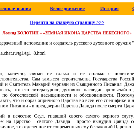
оенные знания
Белое движение
История
Перейти на главную страницу >>>
Леонид БОЛОТИН – «ЗЕМНАЯ ИКОНА ЦАРСТВА НЕБЕСНОГО»
державный исповедник и создатель русского духовного оружия 
a.chat.ru/tg1/tg1_8.html
ы, конечно, связан не только и не столько с политич
строительства. Сам замысел строительства Государства Росс
ый и Святитель Макарий черпали из Священного Писания. Даже
вать, что его литературное, духовное наследие чрезвычайно 
 по богословской насыщенности и обоснованности. Поэтому
азать, что и образ опричного Царства во всей его специфике и
ном Писании - в преддверии Царства Давида после смерти Царя
й в нечестие Саул, гнавший своего самого верного слугу
м на Царство - святого Давида - просто вынудил Давида со
ричное, т.е отделенное от современных ему беззаконий Царство.