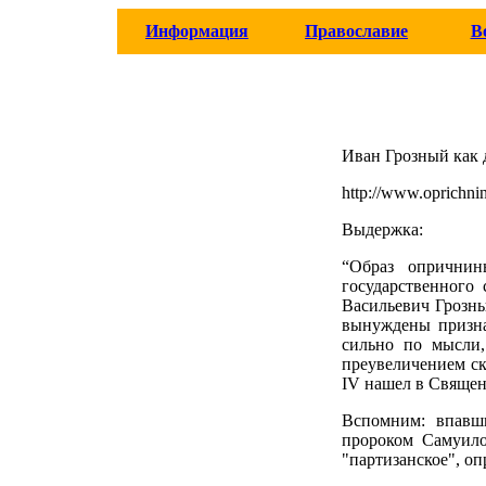
Информация
Православие
В
Иван Грозный как 
http://www.oprichnin
Выдержка:
“Образ опричнин
государственного 
Васильевич Грозн
вынуждены призна
сильно по мысли,
преувеличением ск
IV нашел в Священ
Вспомним: впавши
пророком Самуило
"партизанское", оп