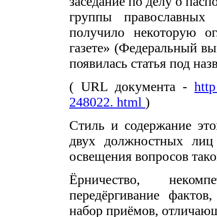
заседание по делу о паспо
группы православны
получило некоторую ог
газете» (Федеральный вы
появилась статья под на
( URL документа -
htt
248022. html
)
Стиль и содержание это
двух должностных ли
освещения вопросов тако
Ёрничество, некомпет
передёргивание фактов
набор приёмов, отличаю