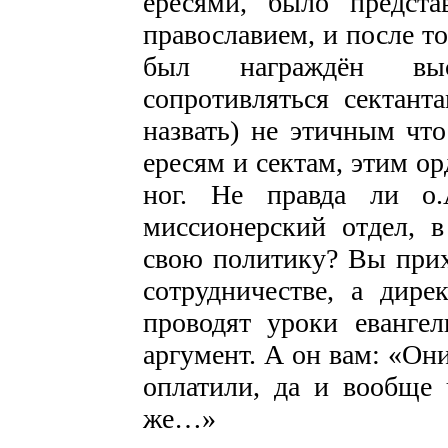
ересями, было предст
православием, и после то
был награждён выс
сопротивляться сектанта
назвать) не этичным что
ересям и сектам, этим о
ног. Не правда ли о.
миссионерский отдел, в
свою политику? Вы прих
сотрудничестве, а дире
проводят уроки еванге
аргумент. А он вам: «Он
оплатили, да и вообще 
же…»