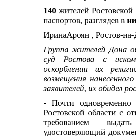
140
жителей Ростовской 
паспортов, разглядев в
н
ИринаАроян , Ростов-на
Группа жителей Дона о
суд Ростова с
иско
оскорблении их религ
возмещения нанесенного
заявителей, их обидел ро
-
Почти одновременно 
Ростовской области с от
требованием выда
удостоверяющий документ