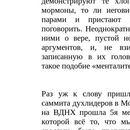
демонстрируют те хло
мормоны, то ли иегови
парами и пристают 
поговорить. Неоднократн
ними о вере, пустой н
аргументов, и, не вз
записанную в их голов
такое подобие «менталит
Раз уж к слову пришл
саммита духлидеров в Мо
на ВДНХ прошла 5я меж
которой всё то, что м