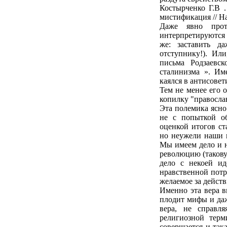
Костырченко Г.В .
мистификация // На
Даже явно прот
интерпретируются в
же: заставить да
отступнику!). Ил
письма Родзаевс
сталинизма ». Им
каялся в антисовет
Тем не менее его 
копилку "правосла
Эта полемика ясно
не с попыткой об
оценкой итогов с
но неужели наши г
Мы имеем дело и н
революцию (такову
дело с некоей ид
нравственной потр
желаемое за дейст
Именно эта вера в
плодит мифы и даж
вера, не справл
религиозной терм
совершается и так