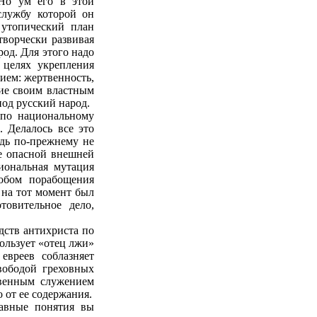
Но ум его в этой
службу которой он
 утопический план
ворчески развивая
род. Для этого надо
 целях укрепления
вием: жертвенность,
ние своим властным
од русский народ.
 по национальному
. Делалось все это
ждь по-прежнему не
не опасной внешней
иональная мутация
обом порабощения
 на тот момент был
товительное дело,
дств антихриста по
пользует «отец лжи»
евреев соблазняет
вободой греховных
твенным служением
 от ее содержания.
лавные понятия вы