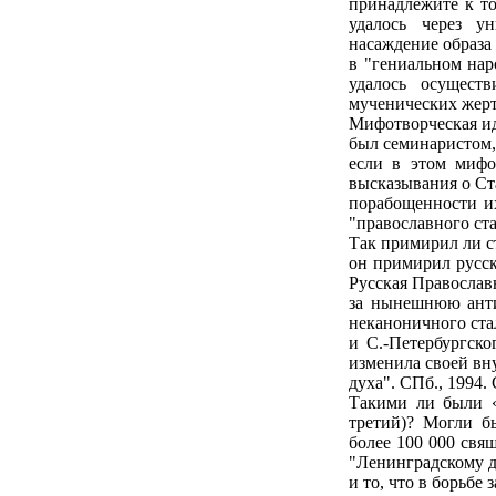
принадлежите к то
удалось через у
насаждение образа
в "гениальном нар
удалось осущест
мученических жерт
Мифотворческая ид
был семинаристом, 
если в этом мифо
высказывания о Ста
порабощенности их
"православного ст
Так примирил ли с
он примирил русск
Русская Православ
за нынешнюю анти
неканоничного ста
и С.-Петербургско
изменила своей вн
духа". СПб., 1994. 
Такими ли были «
третий)? Могли б
более 100 000 свя
"Ленинградскому д
и то, что в борьбе 