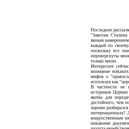
Последние рассылки
"Заветам Сталина
явным намерением х
каждый по своему
поскольку все он
опровергнуты мною 
только мною.
Интереснее сейча
внимание никаких 
мифов о "правосл
используя как "цер
В частности не 
историков Церкви
якобы для переда
достойного, чем н
хорошо разбирался 
интернационала? 
кощунственным им
никакими документ
раздута еврейством