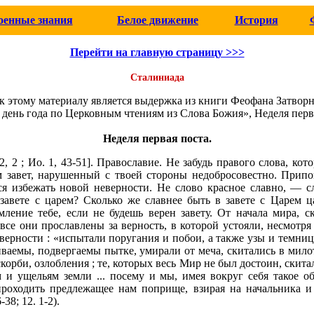
оенные знания
Белое движение
История
Перейти на главную страницу >>>
Сталиниада
к этому материалу является выдержка из книги Феофана Затвор
день года по Церковным чтениям из Слова Божия», Неделя перв
Неделя первая поста.
12, 2 ; Ио. 1, 43-51]. Православие. Не забудь правого слова, кот
м завет, нарушенный с твоей стороны недобросовестно. Прип
я избежать новой неверности. Не слово красное славно, — с
завете с царем? Сколько же славнее быть в завете с Царем ц
мление тебе, если не будешь верен завету. От начала мира, с
все они прославлены за верность, в которой устояли, несмотря
й верности : «испытали поругания и побои, а также узы и темни
ваемы, подвергаемы пытке, умирали от меча, скитались в милот
скорби, озлобления ; те, которых весь Мир не был достоин, скит
 и ущельям земли ... посему и мы, имея вокруг себя такое об
проходить предлежащее нам поприще, взирая на начальника и
38; 12. 1-2).