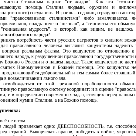
" чистка Сталиным партии "от жидов". Как эта "сознател
решающую помощь Сталина людьми, оружием и диплома
онацистского) государства Израиль – седалища грядущего антих
ми "православными сталинистами" либо замалчивается, ли
рками: мол, вождь ничего "не знал", а "сионисты его обманул
"гениальная мудрость", в которой, как видим, не нашлось 
таноизбранного народа?
ринять потребность части русских патриотов в сильном вожде
 для православного человека выглядит кощунством наделять 
 вопреки реальным фактам. Это кощунство по отношению к
ашего народа, к разрушенной православной государственности
лу Божию о России и о нашем народе. Такое кощунство не даст 
святых Новомучеников и Божией помощи. Это кощунство не
к продолжающийся добровольный и тем самым более страшный 
а в возвеличивании явного зла.
м освобождаться от этой греховной порабощенности обман
стинную православную систему координат: и в оценке "правосла
ви, и в определении современных задач, стоящих перед нашим 
роненной мумии Сталина, а на Божию помощь.
ушенова:
 всё не о том…
е людей привлекает одно: ДЕЕСПОСОБНОСТЬ, т.е. способнос
еред страной. Выкорчевать врагов, победить в войне, укрепить