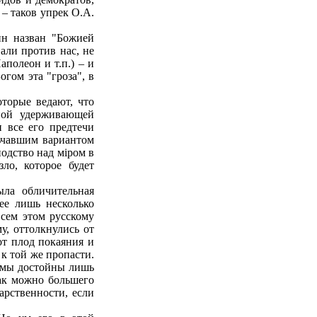
 – таков упрек О.А.
ин назван "Божией
али против нас, не
аполеон и т.п.) – и
гом эта "гроза", в
торые ведают, что
вной удерживающей
и все его предтечи
ьчавшим вариантом
одство над міром в
ло, которое будет
ыла обличительная
ее лишь несколько
всем этом русскому
у, оттолкнулись от
от плод покаяния и
 к той же пропасти.
т мы достойны лишь
как можно большего
арственности, если