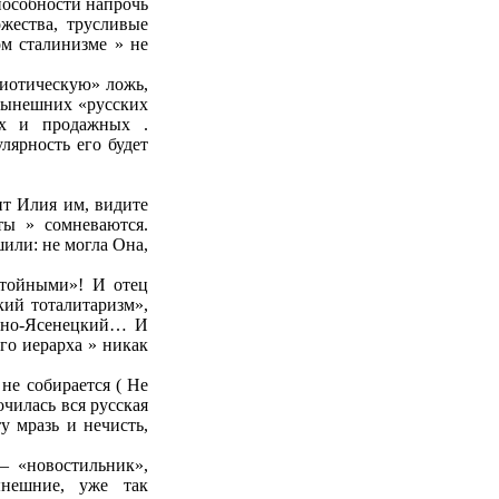
пособности напрочь
жества, трусливые
м сталинизме » не
риотическую» ложь,
, нынешних «русских
ых и продажных .
лярность его будет
т Илия им, видите
ты » сомневаются.
или: не могла Она,
стойными»! И отец
кий тоталитаризм»,
ойно-Ясенецкий… И
го иерарха » никак
не собирается ( Не
очилась вся русская
у мразь и нечисть,
– «новостильник»,
нешние, уже так