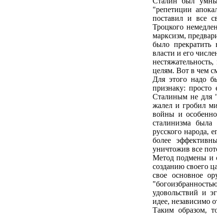
Сталин был умны
"репетиции апока
поставил и все с
Троцкого немедле
марксизм, предвари
было прекратить 
власти и его числе
нестяжательность,
целям. Вот в чем 
Для этого надо б
признаку: просто 
Сталиным не для "
жалел и гробил ми
войны и особенно
сталинизма была
русского народа, 
более эффективны
уничтожив все пот
Метод подмены и о
созданию своего ца
свое основное ор
"богоизбранность
удовольствий и э
идее, независимо о
Таким образом, т