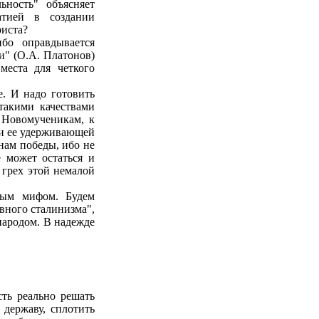
ьность" объясняет
тией в создании
риста?
бо оправдывается
и" (О.А. Платонов)
места для четкого
. И надо готовить
такими качествами
 Новомученикам, к
 и ее удерживающей
нам победы, ибо не
 может остаться и
грех этой немалой
ным мифом. Будем
вного сталинизма",
народом. В надежде
ть реально решать
 державу, сплотить