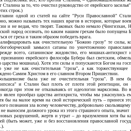
 Сталина за то, что очистил руководство от еврейского засилья"
тих строк.)
аглавии одной из статей на сайте "Руси Православной" Стал
ерно, можно называть тех наших врагов в истории, которые воев
ии и не ведая, что творят. Таковых было немало (Чингизхан, Н
сский народ осознать, по каким нашим грехам было попущена Бо
ься от греха и таким образом победить врага.
алифицировать как очистительную "Божию грозу" те силы, ко
 богоборческий замысел сатаны по уничтожению правосла
режде всего, сатанинское жидовство, его мошиах-антихрист 
о признанию еврейского философа Бубера был светским, обмел
о царства мошиаха). Хотя эти силы и попускаются Богом на госп
о уже не как очистительная "гроза", а как торжествующее з
ждено Самим Христом в его славном Втором Пришествии.
ольшевизме была уже не очистительная "гроза". В нем б
липсиса" и Сталин был плоть от плоти этой репетиции, он 
когда при этом не отказываясь от идеологии марксизма. Во 
 явлен прообраз царства антихриста, чтобы мы ужаснулись ем
отя бы на малое время на свой исторический путь – принеся эт
ого познания зла всему человечеству, добровольно скользящему
 не выносим должного урока из этого страшного опыта, значи
новых разрушений, жертв и утрат – до вразумления хотя бы 
ей (быть может, уже и без восстановления православной госуд
).