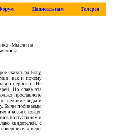
Форум
Написать нам
Галерея
ника «Мысли на
ая поста
орое сказал ты Богу,
омни, как и почему
лавна верность. Не
арей! Но слава эта
колько прославлено
 на великие беды и
цу. Были побиваемы
ях и козьих кожах,
ались по пустыням и
лако свидетелей, с
 совершителя веры