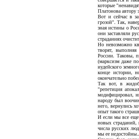
которые "ненавидят
Платонова автору э
Вот и сейчас в з
грозой". Так, нав
зная истины о Росс
они заставляли ру
страданиях очистит
Но невозможно кв
творят, выполняя
России. Таковы, п
(марксизм даже п
иудейского земног
конце истории, н
окончательно побе
Так вот, в жидоб
"репетиция апока
модифицировал, ни
народу был воочию
него, вернулись х
опыт такого страшн
И если мы все еще
новых страданий, 
числа русских люд
мы ее недостойны...