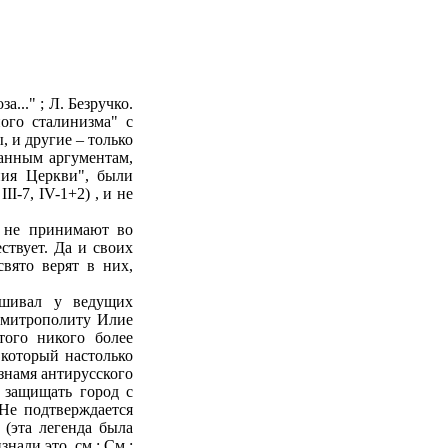
..." ; Л. Безручко.
ого сталинизма" с
, и другие – только
анным аргументам,
ния Церкви", были
I-7, IV-1+2) , и не
о не принимают во
ствует. Да и своих
вято верят в них,
ашивал у ведущих
 митрополиту Илие
того никого более
 который настолько
 знамя антирусского
 защищать город с
Не подтверждается
 (эта легенда была
нали это, см.: См.: