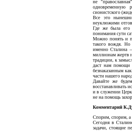
не "православная
одновременную 
сионистского (жид
Все это нынешни
неуклюжими отгово
Где же была его 
понимания сути са
Можно понять и п
такого вождя. Но
именно Сталина –
миллионам жертв н
традиции, к замыс
даст нам помощи 
безнаказанным ка
части нашего народ
Давайте же буде
восстанавливать и
и в служении Церк
не на помощь захо
Комментарий К.Д
Спорим, спорим, а
Сегодня в Сталин
задачи, стоящие п