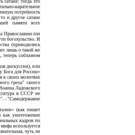
 сатане: тогда это
льно-карательное
венную потребность
то и другое сатане
ашей памяти всех
ка Православию (он
ути богохульство. И
ства (приводились
рит лишь о такой же
, теперь соблазном
ов дискуссии), или
у Бога для России»
я в своих молитвах
ого греха" своего
 Иоанна Ладожского
иктатура в СССР не
". - "Самодержавие
талин» (как пишет
я как уничтожение
ональных кадров по
 мифа используется
знательная, чуть ли