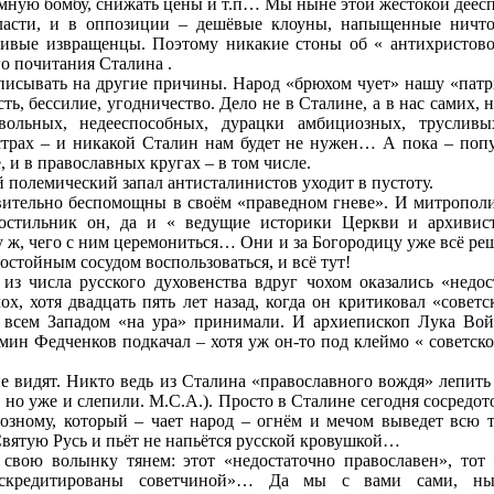
омную бомбу, снижать цены и т.п… Мы ныне этой жестокой деес
асти, и в оппозиции – дешёвые клоуны, напыщенные ничто
ливые извращенцы. Поэтому никакие стоны об « антихристово
го почитания Сталина .
списывать на другие причины. Народ «брюхом чует» нашу «пат
сть, бессилие, угодничество. Дело не в Сталине, а в нас самих
звольных, недееспособных, дурацки амбициозных, труслив
трах – и никакой Сталин нам будет не нужен… А пока – попу
е, и в православных кругах – в том числе.
 полемический запал антисталинистов уходит в пустоту.
вительно беспомощны в своём «праведном гневе». И митрополи
остильник он, да и « ведущие историки Церкви и архивис
у ж, чего с ним церемониться… Они и за Богородицу уже всё реш
остойным сосудом воспользоваться, и всё тут!
 из числа русского духовенства вдруг чохом оказались «недо
х, хотя двадцать пять лет назад, когда он критиковал «советс
о всем Западом «на ура» принимали. И архиепископ Лука В
ин Федченков подкачал – хотя уж он-то под клеймо « советско
не видят. Никто ведь из Сталина «православного вождя» лепить 
 но уже и слепили. М.С.А.). Просто в Сталине сегодня сосредот
озному, который – чает народ – огнём и мечом выведет всю т
Святую Русь и пьёт не напьётся русской кровушкой…
 свою волынку тянем: этот «недостаточно православен», тот 
искредитированы советчиной»… Да мы с вами сами, ны