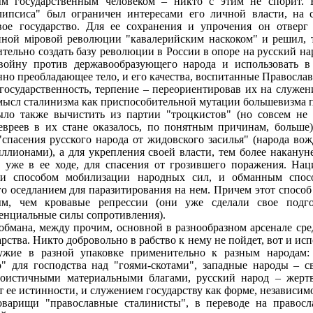
м государственным человеком – никто с этим не спорит. 
липсиса" был ограничен интересами его личной власти, на 
вое государство. Для ее сохранения и упрочения он отверг
нной міровой революции "кавалерийским наскоком" и решил, т
тельно создать базу революции в России в опоре на русский на
войну против державообразующего народа и использовать в
нно преобладающее тело, и его качества, воспитанные Правосла
 государственность, терпение – переориентировав их на служе
смысл сталинизма как приспособительной мутации большевизма п
ыло также вычистить из партии "троцкистов" (но совсем не
евреев в их стане оказалось, по понятным причинам, больше)
спасения русского народа от жидовского засилья" (народа во
ллионами), а для укрепления своей власти, тем более накану
 уже в ее ходе, для спасения от грозившего поражения. Нац
 и способом мобилизации народных сил, и обманным спос
его оседланием для паразитирования на нем. Причем этот способ
м, чем кровавые репрессии (они уже сделали свое подго
енциальные силы сопротивления).
бмана, между прочим, основной в разнообразном арсенале сре
рства. Никто добровольно в рабство к нему не пойдет, вот и ис
ужие в разной упаковке применительно к разным народам: 
ю" для господства над "гоями-скотами", западные народы – с
гоистичными материальными благами, русский народ – жер
т ее истинности, и служением государству как форме, независимо
оварищи "православные сталинисты", в переводе на правос