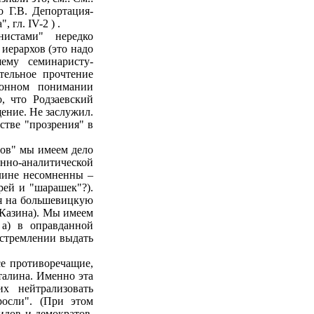
о Г.В. Депортация-
 гл. IV-2 ) .
истами" нередко
 иерархов (это надо
шему семинаристу-
тельное прочтение
ионном понимании
, что Родзаевский
щение. Не заслужил.
стве "прозрения" в
тов" мы имеем дело
нно-аналитической
лине несомненны –
рей и "шарашек"?).
ия на большевицкую
 Казина). Мы имеем
 а) в оправданной
 стремлении выдать
се противоречащие,
талина. Именно эта
х нейтрализовать
росли". (При этом
идов и демократов,