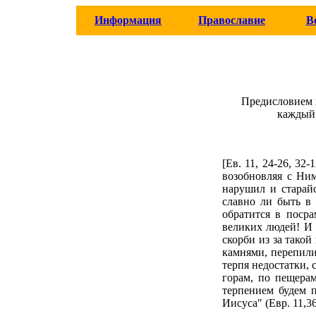
Информация
Православие
В
Предисловием 
каждый 
[Ев. 11, 24-26, 32-
возобнов­ляя с Ни
нарушил и старайс
славно ли быть в 
обратится в посра
великих людей! И 
скорби из за тако
камнями, перепили
терпя недостатки, 
горам, по пещерам
терпением будем 
Иисуса" (Евр. 11,36-