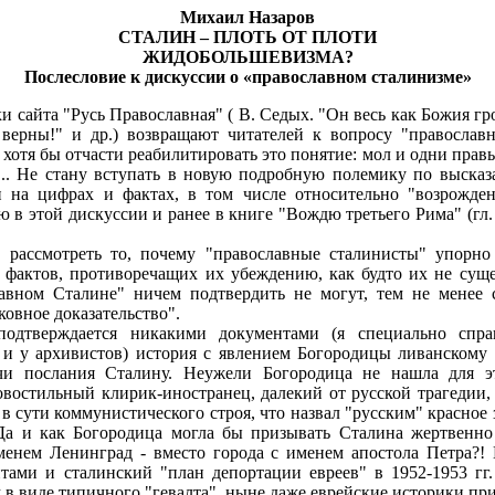
Михаил Назаров
СТАЛИН – ПЛОТЬ ОТ ПЛОТИ
ЖИДОБОЛЬШЕВИЗМА?
Послесловие к дискуссии о «православном сталинизме»
 сайта "Русь Православная" ( В. Седых. "Он весь как Божия гроза
 верны!" и др.) возвращают читателей к вопросу "православн
отя бы отчасти реабилитировать это понятие: мол и одни правы
... Не стану вступать в новую подробную полемику по высказ
и на цифрах и фактах, в том числе относительно "возрожде
в этой дискуссии и ранее в книге "Вождю третьего Рима" (гл. II
с рассмотреть то, почему "православные сталинисты" упорн
фактов, противоречащих их убеждению, как будто их не суще
авном Сталине" ничем подтвердить не могут, тем не менее с
ковное доказательство".
подтверждается никакими документами (я специально спр
 и у архивистов) история с явлением Богородицы ливанскому
чи послания Сталину. Неужели Богородица не нашла для э
овостильный клирик-иностранец, далекий от русской трагедии,
в сути коммунистического строя, что назвал "русским" красное
Да и как Богородица могла бы призывать Сталина жертвенно
енем Ленинград - вместо города с именем апостола Петра?! 
ами и сталинский "план депортации евреев" в 1952-1953 гг.
 в виде типичного "гевалта", ныне даже еврейские историки приз