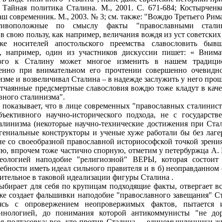
 Тайная политика Сталина. М., 2001. С. 671-684; Костырченк
ш современник. М., 2003. № 3; см. также: "Вождю Третьего Рима",
ивоположные по смыслу факты "православными сталин
 свою пользу, как например, величания вождя из уст советских
же носителей апостольского преемства славословить быв
и, например, один из участников дискуссии пишет: « Внима
кого к Сталину может многое изменить в нашем традиц
енно при внимательном его прочтении совершенно очевидно
изме и возвеличивал Сталина – в надежде заслужить у него про
отчаянные предсмертные славословия вождю тоже кладут в каче
вного сталинизма".
 показывает, что в лице современных "православных сталинис
ъективного научно-исторического подхода, не с государстве
талинизма (некоторые научно-технические достижения при Ста
ениальные конструкторы и ученые хуже работали бы без лаге
е со своеобразной православной историософской точкой зрен
ю, впрочем тоже частично спорную, отметим у петербуржца А.
еологией наподобие "религиозной" ВЕРЫ, которая состоит
ебности иметь идеал сильного правителя и в б) неоправданном
вительное в таковой идеализации фигуры Сталина .
ыбирает для себя по крупицам подходящие факты, отвергает в
е создает фальшивки наподобие "православного завещания" С
яясь с опровержением неопровержимых фактов, пытается и
инологией, до понимания которой антикоммунисты "не до
ая подтасовка: все, кто против Сталина, – единомышленники ж