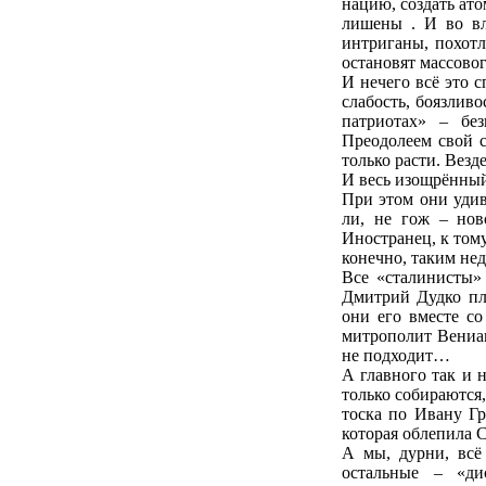
нацию, создать ат
лишены . И во вл
интриганы, похот
остановят массово
И нечего всё это 
слабость, боязливо
патриотах» – бе
Преодолеем свой с
только расти. Везд
И весь изощрённый
При этом они уди
ли, не гож – нов
Иностранец, к том
конечно, таким нед
Все «сталинисты»
Дмитрий Дудко пло
они его вместе с
митрополит Вениам
не подходит…
А главного так и 
только собираются,
тоска по Ивану Гр
которая облепила 
А мы, дурни, всё
остальные – «д