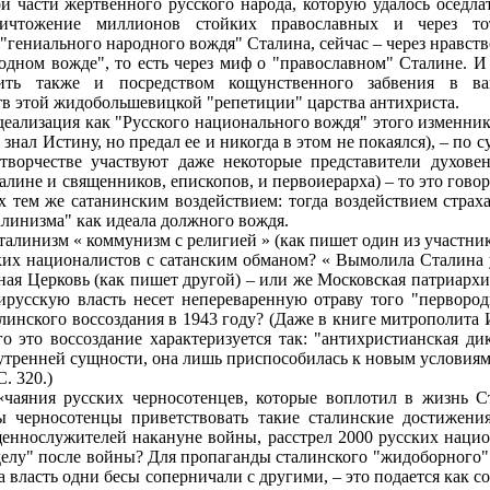
й части жертвенного русского народа, которую удалось оседлать
ничтожение миллионов стойких православных и через тота
 "гениального народного вождя" Сталина, сейчас – через нравст
одном вожде", то есть через миф о "православном" Сталине. И 
вить также и посредством кощунственного забвения в в
в этой жидобольшевицкой "репетиции" царства антихриста.
еализация как "Русского национального вождя" этого изменни
знал Истину, но предал ее и никогда в этом не покаялся), – по с
творчестве участвуют даже некоторые представители духовен
лине и священников, епископов, и первоиерарха) – то это гово
 тем же сатанинским воздействием: тогда воздействием страха
алинизма" как идеала должного вождя.
талинизм « коммунизм с религией » (как пишет один из участник
их националистов с сатанским обманом? « Вымолила Сталина 
ная Церковь (как пишет другой) – или же Московская патриархи
русскую власть несет непереваренную отраву того "первородн
линского воссоздания в 1943 году? (Даже в книге митрополита
го это воссоздание характеризуется так: "антихристианская д
утренней сущности, она лишь приспособилась к новым условиям
С. 320.)
чаяния русских черносотенцев, которые воплотил в жизнь С
ы черносотенцы приветствовать такие сталинские достижени
щеннослужителей накануне войны, расстрел 2000 русских наци
елу" после войны? Для пропаганды сталинского "жидоборного"
за власть одни бесы соперничали с другими, – это подается как со