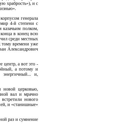
ю храбрость»), и с
жизнью».
 корпусом генерала
имир 4-й степени с
 казачьим полком,
 конца в конец всю
учил среди местных
к тому времени уже
Иван Александрович
 центр, а вот это -
ойный, а потому и
 энергичный... и,
и новой церковью,
яной вал и мрачно
 встретили нового
дней, и «станишные»
иной раз и сумнение