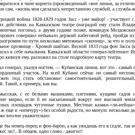
вратился в чине корнета (произведенный «вне линии, за отличну
 он сам, «жизнь моя сделалась непрестанною службой, а служба-
урецкой войны 1828-1829 годов Засс - уже майор! - участвует с
х действиях на Кавказском театре (наградой ему стали Влад
овничьи погоны), а двумя годами позже, командуя Моздокским
рович совершил небывало дерзкий набеговой рейд, пройдя из
разгромив по пути несколько мятежных «скопищ», за что и пол
ное прозвище - Хромой шайтан. Весной 1833 года фон Засса (
асил к себе начальник Кавказской области генерал-лейтенант 
о кивнув ему, разложил на столе подробную карту театра.
л генерал, указуя ногтем, — Кубанская линия, вот это - самый ее
ордонный участок. На всей Кубани сейчас он самый неспок
жен под стать обстановке: самостоятельный, решительный,
й. Такой, к примеру, как вы.
ысская, с ее белыми мазанками, плетнями, кущами садов 
лне мирно, если б не насыпанный вокруг нее высокий земл
йных площадок чугунные пушки. Местные казаки-«ли-нейцы»
 ж еще и «немчуру») без особой радости, но минуло несколько 
уже вполне уважительно:
 бы немец-перец и фон-барон, а как увидишь его в седле, так 
ркес ли?.. В общем, одно слово - джигит!