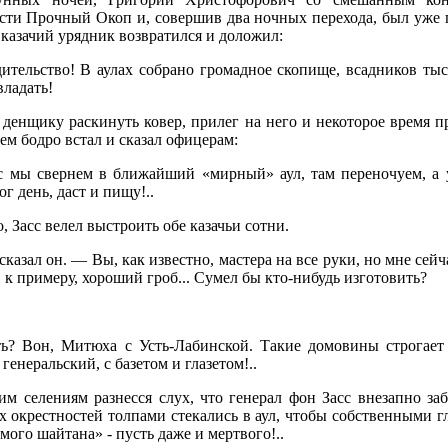
сти Прочный Окоп и, совершив два ночных перехода, был уже п
казачий урядник возвратился и доложил:
тельство! В аулах собрано громадное скопище, всадников тыся
владать!
 денщику раскинуть ковер, прилег на него и некоторое время п
тем бодро встал и сказал офицерам:
с мы свернем в ближайший «мирный» аул, там переночуем, а у
г день, даст и пищу!..
, Засс велел выстроить обе казачьи сотни.
азал он. — Вы, как известно, мастера на все руки, но мне сейч
т, к примеру, хороший гроб... Сумел бы кто-нибудь изготовить?
ь? Вон, Митюха с Усть-Лабинской. Такие домовины строгает -
генеральский, с базетом и глазетом!..
им селениям разнесся слух, что генерал фон Засс внезапно забо
окрестностей толпами стекались в аул, чтобы собственными гл
ого шайтана» - пусть даже и мертвого!..