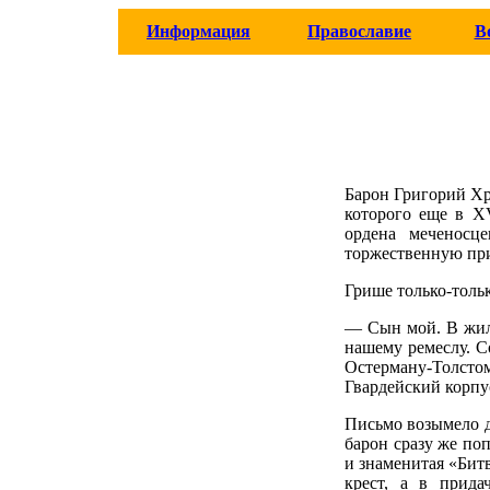
Информация
Православие
В
Барон Григорий Хр
которого еще в X
ордена меченосц
торжественную при
Грише только-тольк
— Сын мой. В жила
нашему ремеслу. С
Остерману-Толсто
Гвардейский корпу
Письмо возымело 
барон сразу же по
и знаменитая «Бит
крест, а в прид