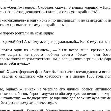
стя «белый» генерал Скобелев скажет о пеших маршах: «Тридц
 - неприятно, девяносто - тяжело, а сто - уже крайность!».
 «отмахивали» в одну ночь и по шестьдесят, и по семьдесят, и по
сь им превысить и самую «крайность»...
 порою роптали на командира:
 хромой бес! А к тому ж еще и двужильный... Все б ему гнать и г
 потом один из «линейцев», — были всего лишь краткие мин
 же солдаты не просто любили своего «беса» - они бого
ероем почти сверхъестественным, а горцы свято верили, что ба
ь от себя пули...»
орий Христофорович фон Засс был назначен командующим всей 
 саблей с надписью «За храбрость», а в январе 1836 года по
е, однако ж, никак не умерило его личной боевой активно
анских» набегов, барон задумал особо дерзкую экспедицию, «д
начальству, — подвергнуть разорению два верхних аула племе
 беспрестанному хищничеству...».
унных ночей, Григорий Христофорович со смешанным ко