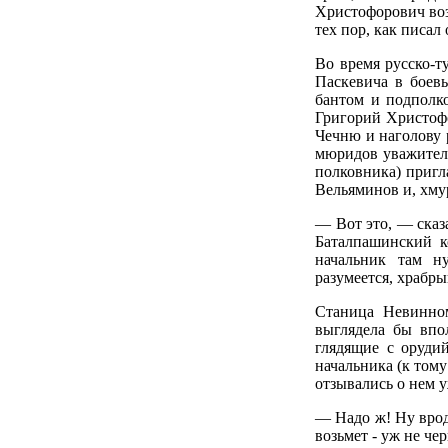
Христофорович воз
тех пор, как писал
Во время русско-т
Паскевича в боевы
бантом и подполк
Григорий Христофо
Чечню и наголову 
мюридов уважитель
полковника) пригл
Вельяминов и, хмур
— Вот это, — сказа
Баталпашинский к
начальник там ну
разумеется, храбры
Станица Невинном
выглядела бы впо
глядящие с оруди
начальника (к тому
отзывались о нем 
— Надо ж! Ну вроде
возьмет - уж не че