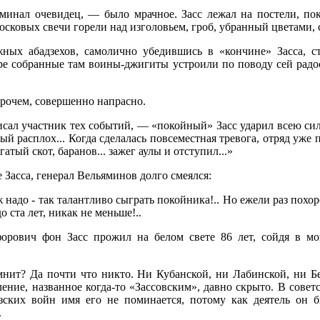
минал очевидец, — было мрачное. Засс лежал на постели, п
восковых свечи горели над изголовьем, гроб, убранный цветами, с
жных абадзехов, самолично убедившись в «кончине» Засса, с
оре собранные там воины-джигиты устроили по поводу сей радо
прочем, совершенно напрасно.
исал участник тех событий, — «покойный» Засс ударил всею сил
ый расплох... Когда сделалась повсеместная тревога, отряд уже 
атый скот, баранов... зажег аулы и отступил...»
 Засса, генерал Вельяминов долго смеялся:
 надо - так талантливо сыграть покойника!.. Но ежели раз похо
о ста лет, никак не меньше!..
орович фон Засс прожил на белом свете 86 лет, сойдя в мо
мнит? Да почти что никто. Ни Кубанской, ни Лабинской, ни 
ление, названное когда-то «Зассовским», давно скрыто. В совет
зских войн имя его не поминается, потому как деятель он 
.