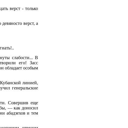
ать верст - только
 девяносто верст, а
нать!..
уты слабости... В
творили его! Засс
рон обладает особым
Кубанской линией,
лучил генеральские
сти. Совершив еще
абы, — как доносил
ни абадзехов и тем
ннопешим отрядом