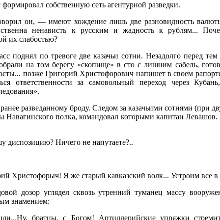
с формировал собственную сеть агентурной разведки.
ворил он, — имеют хождение лишь две разновидность валюты 
ственна ненависть к русским и жадность к рублям... По
ой их слабостью?
асс поднял по тревоге две казачьи сотни. Незадолго перед тем
собрали на том берегу «скопище» в сто с лишним сабель, гото
осты... позже Григорий Христофорович напишет в своем рапорте:
ься ответственности за самовольный переход через Кубань
ледования».
ранее разведанному броду. Следом за казачьими сотнями (при д
ы Навагинского полка, командовал которыми капитан Левашов. 
 диспозицию? Ничего не напутаете?..
ий Христофорыч! Я же старый кавказский волк... Устроим все в
довой дозор углядел сквозь утренний туманец массу вооружен
ным знамением:
и...Ну, братцы, с Богом! Артиллерийские упряжки стреми