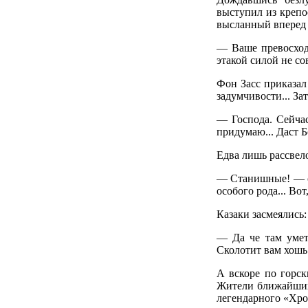
выступил из крепо
высланный вперед 
— Ваше превосходи
этакой силой не со
Фон Засс приказал
задумчивости... За
— Господа. Сейча
придумаю... Даст Бо
Едва лишь рассвело
— Станишные! — ск
особого рода... Во
Казаки засмеялись:
— Да че там умет
Сколотит вам хошь 
А вскоре по горск
Жители ближайших 
легендарного «Хром