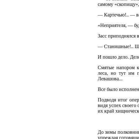
самому «скопищу», 
— Картечью!.. — во
«Неприятеля, — бу
Засс приподнялся в
— Станишные!.. Ша
И пошло дело. Дело
Смятые напором к
леса, но тут им 
Левашова...
Все было исполнено
Подводя итог опер
видя успех своего 
их край хищническ
До зимы полковник
упреждая готовящий