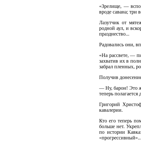
«Зрелище, — вспо
вроде савана; три 
Лазутчик от мяте
родной аул, и вск
празднество...
Радовались они, в
«На рассвете, — п
захватив их в полн
забрал пленных, рог
Получив донесение
— Ну, барон! Это ж
теперь полагается д
Григорий Христоф
кавалерии.
Кто его теперь по
больше нет. Укреп
по истории Кавка
«прогрессивный»..