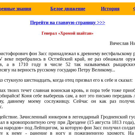
оенные знания
Белое движение
История
Перейти на главную страницу >>>
Генерал «Хромой шайтан»
Вячеслав Н
истофорович фон Засс принадлежал к древнему вестфальскому р
V веке перебрались в Остзейский край, не раз обнажали ору
ев, а в 1710 году в числе 52 так называемых рыцарски
сягу на верность русскому государю Петру Великому...
о стукнуло шестнадцать, когда отец призвал его к себе и сказал:
х твоих течет славная воинская кровь, и пора тебе тоже прио
обирайся! Коня себе выберешь сам, а вот это письмо передашь 
му, давнему моему сослуживцу. Сейчас он как раз получ
с.
действие. Зачисленный юнкером в легендарный Гродненский гу
пал в кровопролитную сечу при Дрездене (15 августа 1813 года)
ва народов» под Лейпцигом, за которую фон Засс получил солда
ачу к нему - ранение в ногу и пожизненную хромоту. На