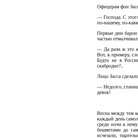
Офицерам фон Засс
— Господа. С этог
по-нашему, по-кавк
Первые дни барон 
частью отмалчивал
— Да рази ж это ж
Вот, к примеру, сл
Будто не в Росси
скабродие?..
Лицо Засса сделал
— Недолго, станишн
девок!
Весна между тем к
каждый день самол
среди ночи к нему
бешметами до сам
исчезали, тщател