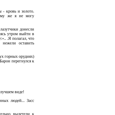
- кровь и золото.
чему же я не могу
 лазутчики донесли
вясь утром выйти в
«.. .Я полагал, что
, нежели оставить
вух горных орудиях)
Барон перегнулся к
 лучшем виде!
ных людей... Засс
тельно вылетели к