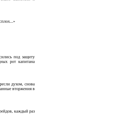
плох...»
сились под защиту
дных рот капитана
ресли духом, снова
станные вторжения в
рейдов, каждый раз