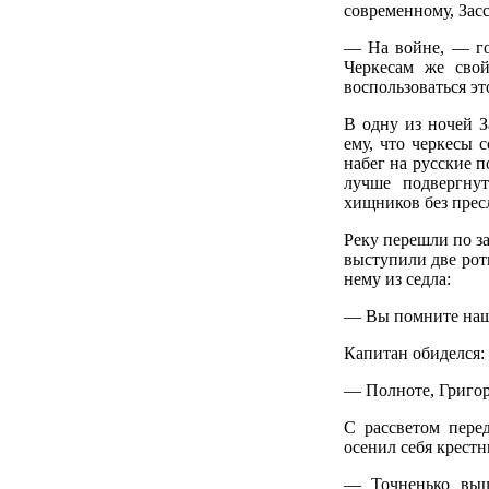
современному, Зас
— На войне, — го
Черкесам же свой
воспользоваться эт
В одну из ночей З
ему, что черкесы 
набег на русские п
лучше подвергнут
хищников без прес
Реку перешли по за
выступили две рот
нему из седла:
— Вы помните нашу
Капитан обиделся:
— Полноте, Григор
С рассветом пере
осенил себя крест
— Точненько вышл