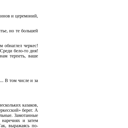
чинов и церемоний,
тье, но те большей
м обнаглел черкес!
 Среди бело-то дня!
нам терпеть, ваше
.. В том числе и за
ескольких казаков,
ркесский» берег. А
ельные. Замотанные
 наречиях и затем
ак, выражаясь по-