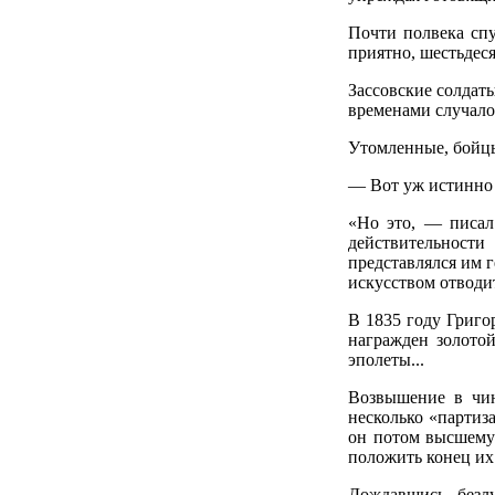
Почти полвека спу
приятно, шестьдесят
Зассовские солдаты
временами случало
Утомленные, бойцы
— Вот уж истинно -
«Но это, — писал
действительности
представлялся им г
искусством отводит
В 1835 году Григ
награжден золотой
эполеты...
Возвышение в чин
несколько «партиз
он потом высшему 
положить конец их
Дождавшись безл