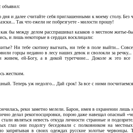
 объявил:
о дня и далее считайте себя приглашенными к моему столу. Без 
азски... Так что ежели не побрезгуете - милости прошу!
как бы между делом расспрашивал казаков о местном житье-бы
ись, и лишь некоторые в сердцах восклицали:
итье? Ни тебе скотину выгнать, ни тебе в поле выйти... Совсе
овили горцы недавно в лесу наших девок и сволокли за речку...
и живем, ей-Богу, а в дикой туретчине... Доколе ж это все 
ось жестким.
ый. Теперь уж недолго... Дай срок! За все с ними посчитаемся.
ончилась, реки заметно мелели. Барон, имея в охранении лишь н
ично делал рекогносцировки, порою даже навещал опасный «че
 стали являться невесть откуда личности странные и подозрит
ых глаз они подолгу беседовали с полковником на местных
ьно запрятывая в своих одеждах русские золотые червонцы. Т