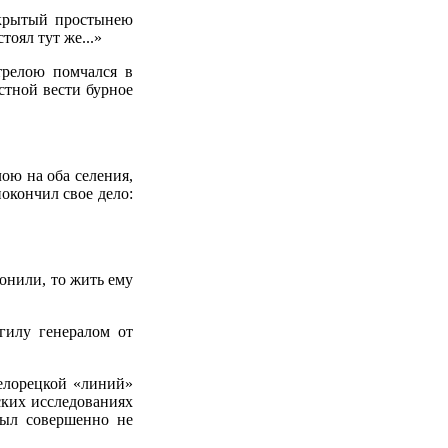
окрытый простынею
тоял тут же...»
трелою помчался в
стной вести бурное
ою на оба селения,
покончил свое дело:
ронили, то жить ему
гилу генералом от
Белорецкой «линий»
ских исследованиях
был совершенно не