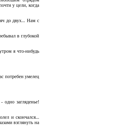
очти у цели, когда
ч до двух... Нам с
ребывал в глубокой
тром я что-нибудь
ас потребен умелец
 одно загляденье!
лел и скончался...
азами взглянуть на