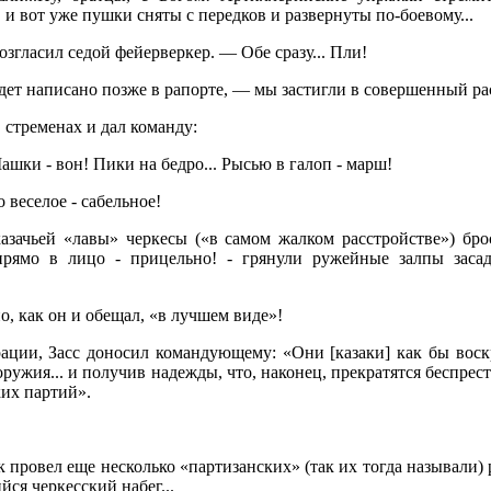
и вот уже пушки сняты с передков и развернуты по-боевому...
згласил седой фейерверкер. — Обе сразу... Пли!
дет написано позже в рапорте, — мы застигли в совершенный рас
 стременах и дал команду:
шки - вон! Пики на бедро... Рысью в галоп - марш!
 веселое - сабельное!
азачьей «лавы» черкесы («в самом жалком расстройстве») бро
прямо в лицо - прицельно! - грянули ружейные залпы заса
, как он и обещал, «в лучшем виде»!
ации, Засс доносил командующему: «Они [казаки] как бы воск
оружия... и получив надежды, что, наконец, прекратятся беспре
их партий».
 провел еще несколько «партизанских» (так их тогда называли) 
ся черкесский набег...