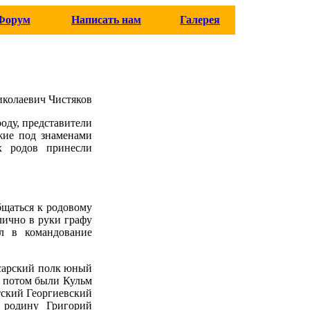
Форум
Написать нам
Галерея
иколаевич Чистяков
оду, представители
жие под знаменами
х родов принесли
бщаться к родовому
лично в руки графу
ил в командование
сарский полк юный
, потом были Кульм
тский Георгиевский
 родину Григорий