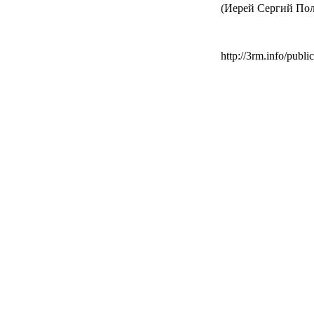
(Иерей Сергий По
http://3rm.info/publ