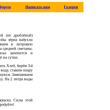
Форум
Написать нам
Галерея
ей (не дроблёной)
обы зёрна набухли
иваем в литровую
а средней сметаны.
ска запенится и
ё на сутки.
ить Хлеб, берём 3\4
 воду, ставим опару
авшуюся. Замешиваем
ку. На 2 литра воды
акваску. Силы этой
Пробуйте!