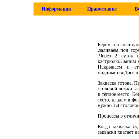
Информация
Православие
В
Берём стеклянную
,заливаем под го
.Через 2 суток 
кастрюлю.Сыпим му
Накрываем и ст
поднимется.Досыпьт
Закваска готова. П
столовой ложки зак
в тёплое место. Ко
тесто, кладем в фо
нужно 3\4 столово
Процессы в отличи
Когда закваска бу
закваски хватает н