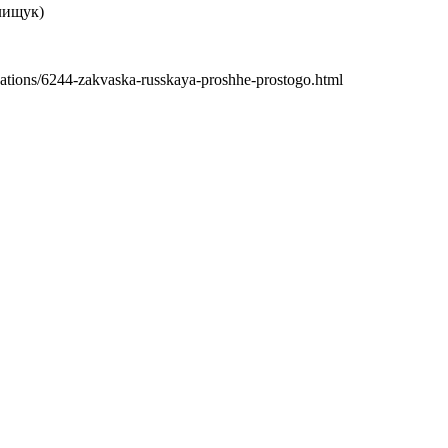
лищук)
ications/6244-zakvaska-russkaya-proshhe-prostogo.html