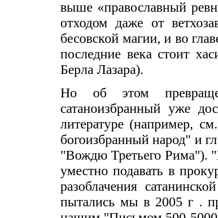
выше «православный ревн
отходом даже от ветхоза
бесовской магии, и во гла
последние века стоит ха
Берла Лазара).
Но об этом превраще
сатаноизбранный уже дос
литературе (например, см.
богоизбранный народ" и гл
"Вождю Третьего Рима"). 
уместно подавать в проку
разоблачения сатанинско
пытались мы в 2005 г . п
нашим "Письмом 500-5000-