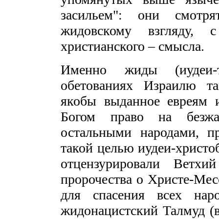
засильем": они смотр
жидовскому взгляду, 
христианского – смысла.
Именно жиды (иудеи-
обетованиях Израилю та
якобы выданное евреям 
Богом право на безжа
остальными народами, п
такой целью иудеи-христоб
отцензурировали Ветхи
пророчества о Христе-Мес
для спасения всех нар
жидонацистский Талмуд (в