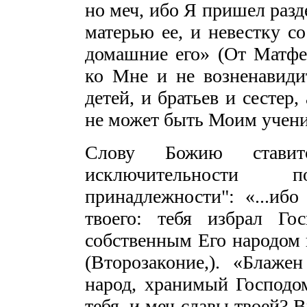
но меч, ибо Я пришел разде
матерью ее, и невестку со
домашние его» (От Матфея,
ко Мне и не возненавиди
детей, и братьев и сестер
не может быть Моим учени
Слову Божию стави
исключительности 
принадлежности": «...ибо
твоего: тебя избрал Го
собственным Его народом и
(Второзаконие,). «Блаже
народ, хранимый Господо
тебя, и меч славы твоей? 