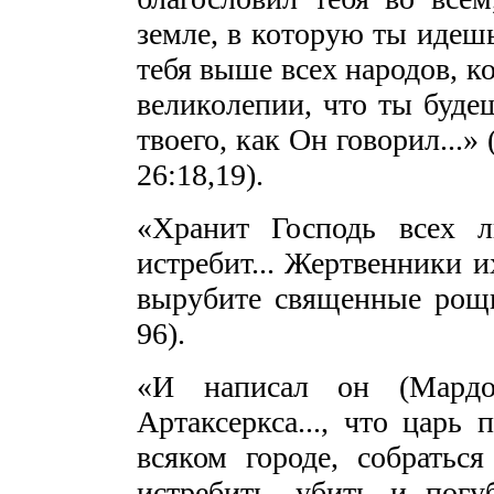
земле, в которую ты идешь
тебя выше всех народов, ко
великолепии, что ты буде
твоего, как Он говорил...» 
26:18,19).
«Хранит Господь всех л
истребит... Жертвенники и
вырубите священные рощи 
96).
«И написал он (Мардо
Артаксеркса..., что царь
всяком городе, собратьс
истребить, убить и пог