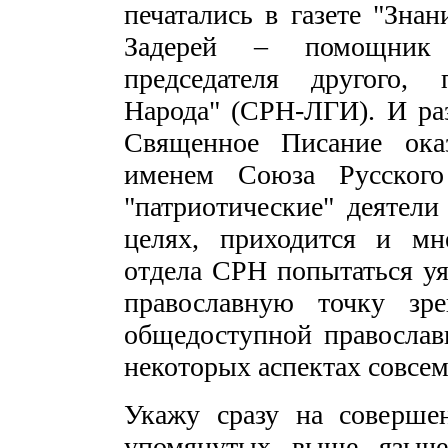
печатались в газете "Знан
Задерей – помощник 
председателя другого, 
Народа" (СРН-ЛГИ). И раз
Священное Писание оказ
именем Союза Русского
"патриотические" деятел
целях, приходится и мн
отдела СРН попытаться уя
православную точку зре
общедоступной православн
некоторых аспектах совсем 
Укажу сразу на соверше
упомянутых выше языче