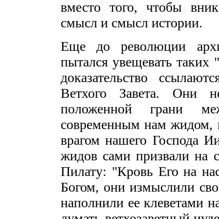
вместо того, чтобы вни
смысл и смысл истории.
Еще до революции архи
пытался увещевать таких "
доказательство ссылают
Ветхого Завета. Они н
положенной грани ме
современным нам жидом, 
врагом нашего Господа И
жидов сами призвали на с
Пилату: "Кровь Его на на
Богом, они измыслили св
наполнили ее клеветами на
думать ветхозаветный иуде