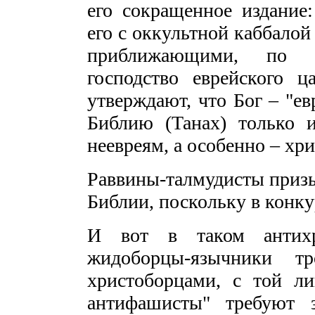
его сокращенное издание
его с оккультной каббалой
приближающими, по в
господство еврейского ц
утверждают, что Бог – "ев
Библию (Танах) только 
неевреям, а особенно – хр
Раввины-талмудисты призы
Библии, поскольку в конку
И вот в таком антихр
жидоборцы-язычники тр
христоборцами, с той ли
антифашисты" требуют 