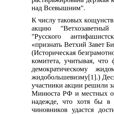
над Всевышним".
К числу таковых кощунств 
акцию "Ветхозаветный
"Русского антифашистс
«признать Ветхий Завет Би
(Историческая безграмотно
комитета, учитывая, что
демократическому жидо
жидобольшевизму[1].) Дес
участники акции решили з
Минюста РФ и местных от
надежде, что хотя бы в
чиновников удастся дос