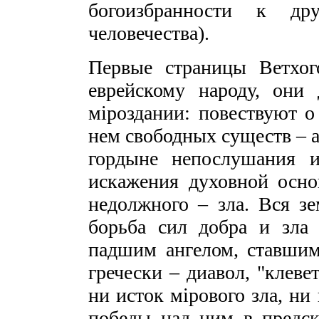
богоизбранности к дру
человечества).
Первые страницы Ветхог
еврейскому народу, он
мiроздании: повествуют о
нем свободных существ – а
гордыне непослушания и
искажения духовной осно
недолжного – зла. Вся зе
борьба сил добра и зла 
падшим ангелом, ставшим
гречески – диавол, "клеве
ни исток мiрового зла, ни
победы над ним в предск