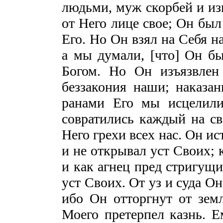
людьми, муж скорбей и из
от Него лице свое; Он был
Его. Но Он взял на Себя 
а мы думали, [что] Он б
Богом. Но Он изъязвлен
беззакония наши; наказа
ранами Его мы исцелили
совратились каждый на св
Него грехи всех нас. Он и
и не открывал уст Своих; 
и как агнец пред стригущи
уст Своих. От уз и суда Он
ибо Он отторгнут от зем
Моего претерпел казнь. Е