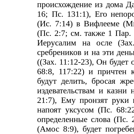
происхождение из дома Дав
16; Пс. 131:1), Его непо
(Ис. 7:14) в Вифлееме (М
(Пс. 2:7; см. также 1 Пар. 
Иерусалим на осле (Зах.
сребреников и на эти день
((Зах. 11:12-23), Он будет 
68:8, 117:22) и причтен 
будут делить, бросая жре
издевательствам и казни н
21:7), Ему пронзят руки и
напоят уксусом (Пс. 68:22
определенные слова (Пс. 2
(Амос 8:9), будет погребе