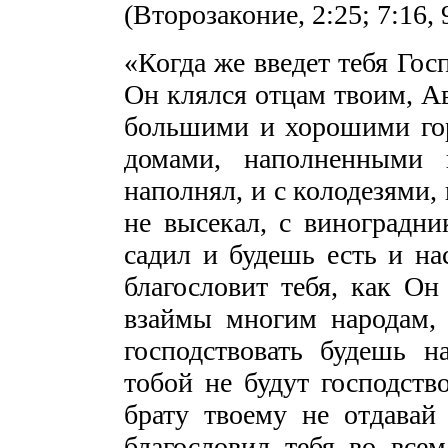
(Второзаконие, 2:25; 7:16, 9
«Когда же введет тебя Гос
Он клялся отцам твоим, Ав
большими и хорошими гор
домами, наполненными 
наполнял, и с колодезями,
не высекал, с виноградн
садил и будешь есть и нас
благословит тебя, как Он
взаймы многим народам, 
господствовать будешь 
тобой не будут господство
брату твоему не отдавай 
благословил тебя во всем