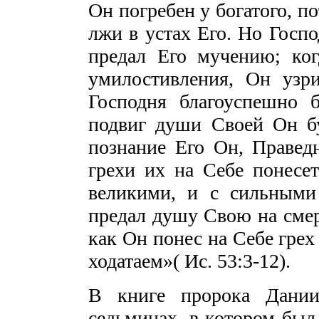
Он погребен у богатого, по
лжи в устах Его. Но Госпо
предал Его мучению; ко
умилостивления, Он узри
Господня благоуспешно 
подвиг души Своей Он бу
познание Его Он, Правед
грехи их на Себе понесе
великими, и с сильными 
предал душу Свою на смерт
как Он понес на Себе грех
ходатаем»( Ис. 53:3-12).
В книге пророка Дании
седьминах, в котором был 