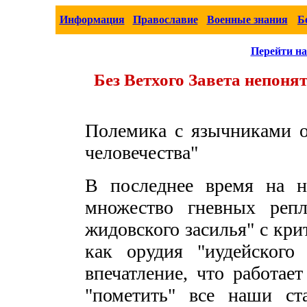
Информация
Православие
Военные знания
Б
Перейти на
Без Ветхого Завета непоня
Полемика с язычниками о
человечества"
В последнее время на н
множество гневных репл
жидовского засилья" с кри
как орудия "иудейского 
впечатление, что работает
"пометить" все наши ст