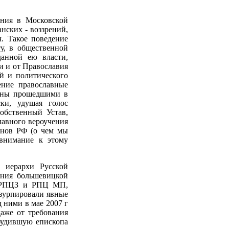
ения в Московской
нских - воззрений,
. Такое поведение
у, в общественной
данной ею власти,
и и от Православия
й и политического
ение православные
нены прошедшими в
и, удушая голос
обственный Устав,
лавного вероучения
онов РФ (о чем мы
 внимание к этому
ь иерархи Русской
ения большевицкой
и РПЦЗ и РПЦ МП,
узурпировали явные
 ними в мае 2007 г
аже от требования
обудившую епископа