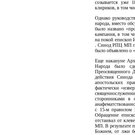
созывается уже 1
клириков, в том ч
Однако руководст
народа, вместо об
было названо «пр
кампания, в том ч
на покой епископ 
. Синод РПЦ МП пр
было объявлено о 
Еще накануне Арх
Народа было сд
Преосвященного Д
действия Синод
апостольских пр
фактически «извер
священнослужен
сторонниками в 
анафематствованно
с 15-м правилом 
Обращение еписко
отстаивал от клев
МП. В результате 
Божием, от лжи б