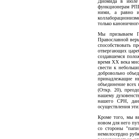
Диомида в июле 
функционерам РПЦ
ними, а равно 
коллаборационизме
только каноничног
Мы призываем П
Православной веры
способствовать п
отвергающих царе
создавшемся поло
время ХХ века мно
свести к небольш
добровольно объед
принадлежащие н
объединение всех 
(Откр. 20), прео
нашему духовенств
нашего СРН, дан
осуществления эти
Кроме того, мы в
новом для него пут
со стороны "папи
немилосердно рубя