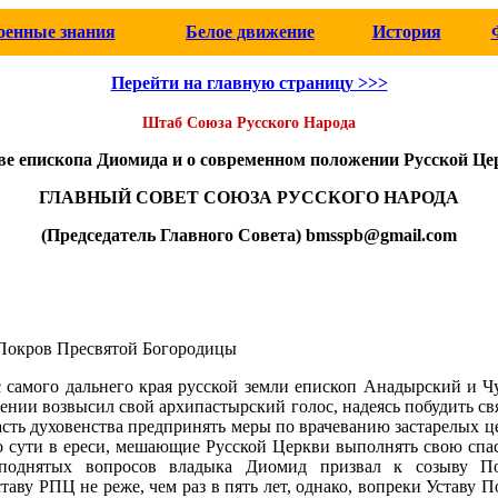
оенные знания
Белое движение
История
Перейти на главную страницу >>>
Штаб Союза Русского Народа
ве епископа Диомида и о современном положении Русской Це
ГЛАВНЫЙ СОВЕТ СОЮЗА РУССКОГО НАРОДА
(Председатель Главного Совета) bmsspb@gmail.com
 .Покров Пресвятой Богородицы
 с самого дальнего края русской земли епископ Анадырский и 
нии возвысил свой архипастырский голос, надеясь побудить с
асть духовенства предпринять меры по врачеванию застарелых ц
о сути в ереси, мешающие Русской Церкви выполнять свою спа
поднятых вопросов владыка Диомид призвал к созыву По
таву РПЦ не реже, чем раз в пять лет, однако, вопреки Уставу 