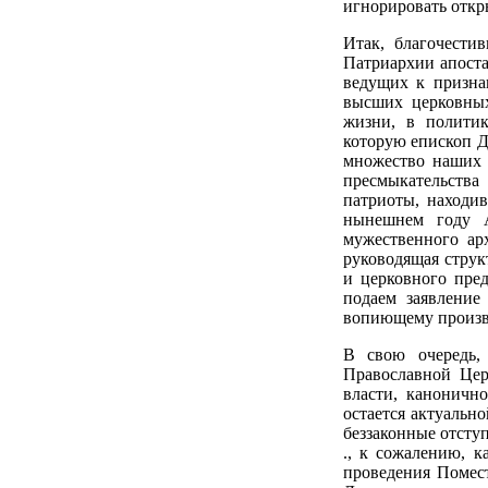
игнорировать отк
Итак, благочести
Патриархии апоста
ведущих к призна
высших церковных
жизни, в политик
которую епископ Д
множество наших 
пресмыкательства
патриоты, находи
нынешнем году 
мужественного ар
руководящая струк
и церковного пре
подаем заявление
вопиющему произв
В свою очередь, 
Православной Цер
власти, канонич
остается актуальн
беззаконные отсту
., к сожалению, 
проведения Помест