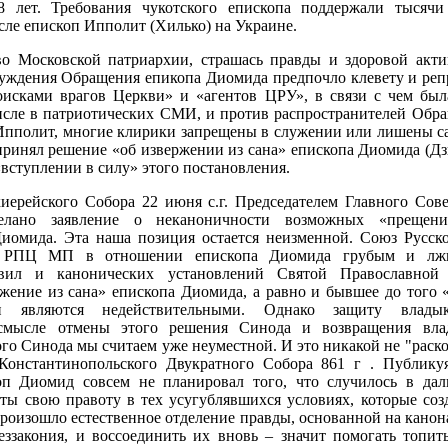
8 лет. Требования чукотского епископа поддержали тысяч
исле епископ Ипполит (Хилько) на Украине.
во Московской патриархии, страшась правды и здоровой акти
суждения Обращения епикопа Диомида предпочло клевету и ре
оисками врагов Церкви» и «агентов ЦРУ», в связи с чем была
исле в патриотических СМИ, и против распространителей Обр
Ипполит, многие клирики запрещены в служении или лишены са
инял решение «об извержении из сана» епископа Диомида (Дзю
«вступлении в силу» этого постановления.
иерейского Собора 22 июня с.г. Председателем Главного Сове
елано заявление о неканоничности возможных «прещен
иомида. Эта наша позиция остается неизменной. Союз Русско
а РПЦ МП в отношении епископа Диомида грубым и лж
авил и канонических установлений Святой Православной
жение из сана» епископа Диомида, а равно и бывшее до того 
ии являются недействительными. Однако защиту влад
смысле отмены этого решения Синода и возвращения вл
го Синода мы считаем уже неуместной. И это никакой не "раскол
Константинопольского Двукратного Собора 861 г . Публику
п Диомид совсем не планировал того, что случилось в да
еты свою правоту в тех усугублявшихся условиях, которые соз
произошло естественное отделение правды, основанной на канон
еззакония, и воссоединить их вновь – значит помогать топит