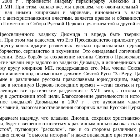
2008 г . произнести анафему первоиерарху Алексию II
 МП. При этом, однако же, мы признаем, что окончательный 
и над иными клириками и мiрянами, виновными в наса
 с антихристианскими властями, является правом и обязанно
о Поместного Собора Русской Церкви с участием той и другой с
реосвященного владыку Диомида и впредь быть тверды
. При этом мы надеемся, что Его Преосвященство приложит ус
роцессу консолидации различных русских православных церк
борчество, сергианство и экуменизм. Это ожидаемый логичны
жении. Ведь борьбу за сохранение истины Святого Православи
гие начали еще задолго до владыки Диомида, и исповедников
ому кругу клириков МП, поддержавших его. Мы, члены Союза
инившиеся под неизменным девизом Святой Руси "За Веру, Ца
ыне к различным русским православным юрисдикциям, выр
нас в истинную Церковь последних времен – «стан святых и 
долевшую все трагические разделения с ХVII века, - готовы 
у в достижении этой цели. Благословение деятельности и ист
ное владыкой Диомидом в 2007 г . его духовным чадам
х чаяний, залогом восстановления соборных начал Русской Церк
ыражаем надежду, что владыка Диомид, сохраняя христианско
и, будет взвешенно относиться к различным попыткам оказать н
стов", пугающих "расколом", так и со стороны различных 
щих сплеча "с высоты истории" и даже впадающих при этом в и