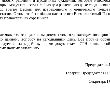
т любых решений и публичных суждений, которые невозмо
торые могут привести к соблазну и разделению даже среди ревни
од врагам Церкви для извращенного и ернического толков
стасии. О том, чтобы избавил нас от этого Всемилостивый Гос
их православных соратников.
ние является официальным документом, отражающим позицию 
по данному вопросу на сегодняшний день. Все прочие обращ
следует считать действующими документами СРН лишь в той
ому нашему заявлению.
Председатель
Товарищ Председателя ГС
Секретарь Г