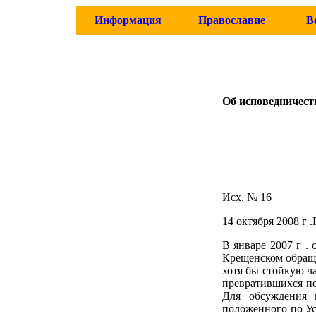
Информация
Православие
В
Об исповедничест
Исх. № 16
14 октября 2008 г
В январе 2007 г .
Крещенском обраще
хотя бы стойкую ч
превратившихся п
Для обсуждения 
положенного по Ус