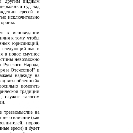
 и другим видным
церковный суд над
ждении ересей и
стью исключительно
тороны.
м в исповедании
илия к тому, чтобы
овных юрисдикций,
й следующий шаг в
я в новое смутное
 истины невозможно
 Русского Народа,
ря и Отечество!" и
ажаем надежду на
град возлюбленный»
посильно помогать
орической традиции
, служит залогом
ви.
е трезвомыслие на
а него влияние (как
ревнителей, порою
ные ереси) и будет