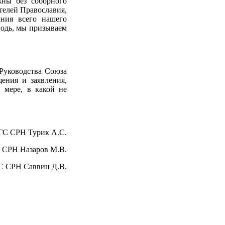
жны без соборного
телей Православия,
ания всего нашего
подь, мы призываем
Руководства Союза
ения и заявления,
 мере, в какой не
 ГС СРН Турик А.С.
 СРН Назаров М.В.
С СРН Саввин Д.В.