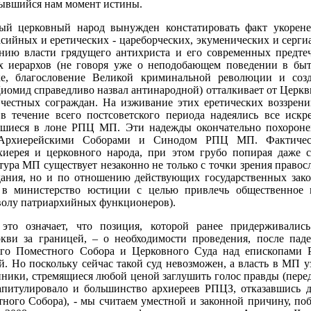
рывшийся нам момент истины.
вый церковный народ вынужден констатировать факт укорен
сийных и еретических - цареборческих, экуменических и сергиа
нию власти грядущего антихриста и его современных предтеч
 иерархов (не говоря уже о неподобающем поведении в быт
е, благословение Великой криминальной революции и соз
иомид справедливо назвал антинародной) отталкивает от Церкв
честных сограждан. На изживание этих еретических воззрени
 в течение всего постсоветского периода надеялись все искр
вшиеся в лоне РПЦ МП. Эти надежды окончательно похоро
Архиерейскими Соборами и Синодом РПЦ МП. Фактическ
хиерея и церковного народа, при этом грубо попирая даже с
тура МП существует незаконно не только с точки зрения правос
дания, но и по отношению действующих государственных зак
 в министерство юстиции с целью привлечь общественное
олу патриархийных функционеров).
это означает, что позиция, которой ранее придерживалис
кви за границей, – о необходимости проведения, после пад
ного Поместного Собора и Церковного Суда над епископам
ой. Но поскольку сейчас такой суд невозможен, а власть в МП 
пники, стремящиеся любой ценой заглушить голос правды (перед
капитулировало и большинство архиереев РПЦЗ, отказавшись д
ного Собора), - мы считаем уместной и законной причину, п