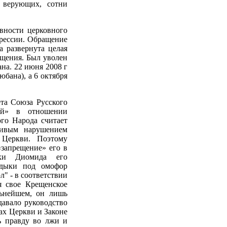
и верующих, сотни
вности церковного
прессии. Обращение
 развернута целая
ащения. Был уволен
на. 22 июня 2008 г
бана), а 6 октября
та Союза Русского
ий» в отношении
го Народа считает
ивым нарушением
 Церкви. Поэтому
«запрещение» его в
ыки Диомида его
адыки под омофор
" - в соответствии
я свое Крещенское
льнейшем, он лишь
давало руководство
ах Церкви и Законе
ь правду во лжи и