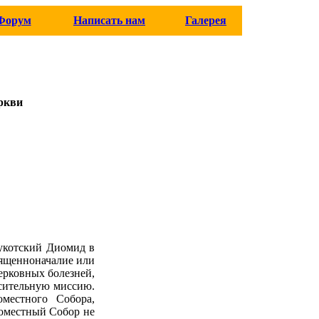
Форум
Написать нам
Галерея
ркви
Чукотский Диомид в
вященноначалие или
ерковных болезней,
сительную миссию.
местного Собора,
Поместный Собор не