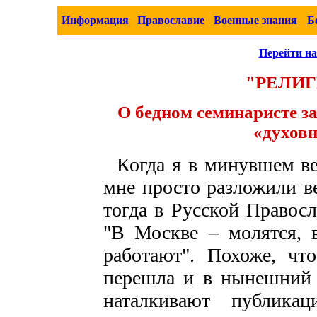
Информация
Православие
Военные знания
Б
Перейти на
"РЕЛИГ
О бедном семинаристе за
«духов
Когда я в минувшем ве
мне просто разложили в
тогда в Русской Правос
"В Москве – молятся, в
работают". Похоже, чт
перешла и в нынешний в
наталкивают публика