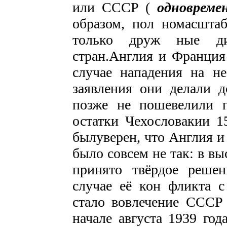
или СССР (
одновреме
образом, пол­ номасшта
только друж­ ные ди
стран.Англия и Франция
случае нападения на н
заявления они делали д
позже не пошевелили п
остатки Чехословакии 1
былуверен, что Англия и
было совсем не так: в в
принято твёрдое реше
случае её кон­ фликта 
стало вовлечение СССР
начале августа 1939 го