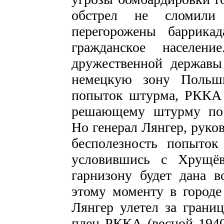
обстрел не сломили
перегорожены баррика
гражданское населени
дружественной державы
немецкую зону Польши
попыток штурма, РККА 
решающему штурму посл
Но генерал Лянгер, руко
бесполезность попыток
условившись с Хрущё
гарнизону будет дана 
этому моменту в городе
Лянгер улетел за границ
плен РККА (весной 1940 