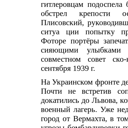
гитлеровцам подоспела 
обстрел крепости ос
Плисовский, руководивш
ситуа­ ции попытку п
Фоторе­ портёры запеча
сияющими улыбками 
совместном совет­ ско
сентября 1939 г.
На Украинском фронте де
Почти не встретив со
докатились до Львова, к
военный лагерь. Уже не
город от Вермахта, в то
угрозы бомбардировки го