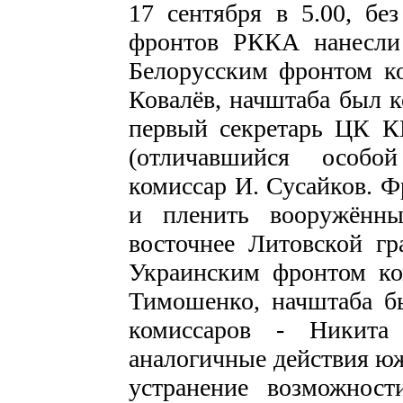
17 сентября в 5.00, бе
фронтов РККА нанесли
Белорусским фронтом ко
Ковалёв, начштаба был к
первый секретарь ЦК К
(отличавшийся особо
комиссар И. Сусайков. Ф
и пленить вооружённ
восточнее Литовской г
Украинским фронтом ком
Тимошенко, начштаба б
комиссаров - Никита 
аналогичные действия юж
устранение возможнос