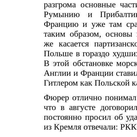
разгрома основ­ные час
Румынию и Прибалтик
Францию и уже там сраж
таким образом, основы 
же касается партизанс
Польше в го­раздо худши
В этой обстановке морс
Анг­лии и Франции стави
Гитлером как Польской к
Фюрер отлично понимал 
что в августе договори
постоянно просил об уда
из Кремля отвечали: РКК