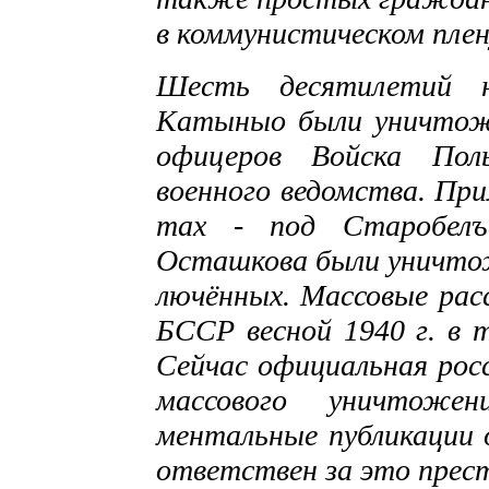
в коммунистическом плен
Шесть десятилетий н
Катыныо были уничтож
офицеров Войска Поль
военного ведомства. При
тах
-
под Старобелъ
Осташкова были уничтож
лючённых. Массовые ра
БССР весной 1940 г. в т
Сейчас официальная рос
массового уничтожен
ментальные публикации о
ответствен за это прест