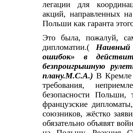
легации для координа
акций, направленных на
Польши как гаранта этого
Это была, пожалуй, са
дипло­матии.(
Наивный
ошибок» в действи
безпроигрышную рулет
плану.М.С.А.)
В Кремле
требования, неприем
безопасности Польши, 
французские дипломаты
союзни­ков, жёстко заяв
обязательно объявят вой
на Польшу. Реак­ция С