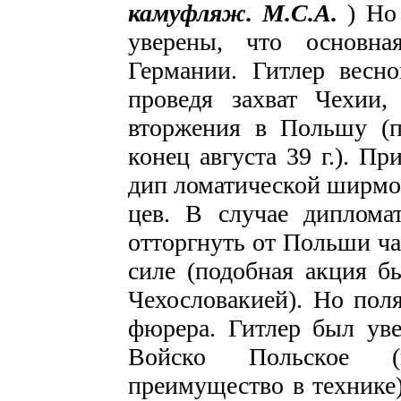
камуфляж. М.С.А.
) Но
увере­ны, что основн
Германии. Гитлер весно
проведя захват Чехии,
вторже­ния в Польшу (
конец августа 39 г.). П
дип­ ломатической ширмо
цев. В случае дипломат
отторгнуть от Польши ча
силе (подобная акция бы
Чехословакией). Но поля
фюрера. Гитлер был увер
Войско Польское (
преимущество в технике