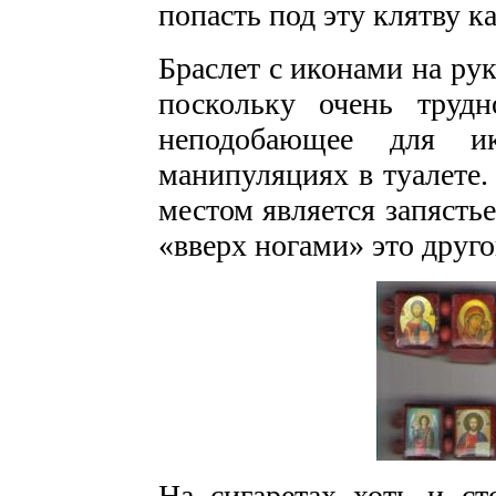
попасть под эту клятву к
Браслет с иконами на ру
поскольку очень труд
неподобающее для и
манипуляциях в туалете
местом является запясть
«вверх ногами» это друго
На сигаретах хоть и ст