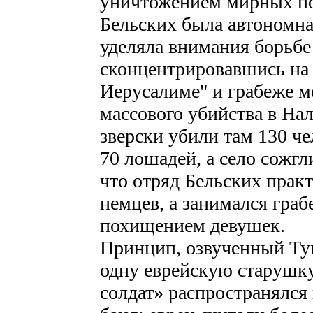
уничтожением мирных по
Бельских была автономна 
уделяла внимания борьбе
сконцентрировавшись на
Иерусалиме" и грабеже м
массового убийства в На
зверски убили там 130 че
70 лошадей, а село сожг
что отряд Бельских прак
немцев, а занимался гра
похищением девушек.
Принцип, озвученный Ту
одну еврейскую старушку
солдат» распространялся 