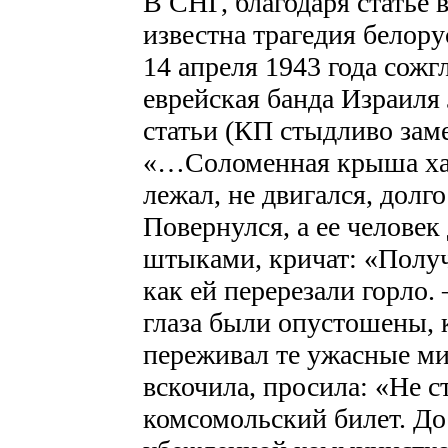
В СНГ, благодаря статье 
известна трагедия белор
14 апреля 1943 года сожг
еврейская банда Израиля 
статьи (КП стыдливо заме
«…Соломенная крыша хат
лежал, не двигался, долг
Повернулся, а ее челове
штыками, кричат: «Получ
как ей перерезали горло.
глаза были опустошены, 
переживал те ужасные ми
вскочила, просила: «Не с
комсомольский билет. До