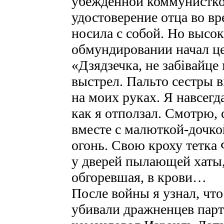
убежденной коммунистко
удостоверение отца во в
носила с собой. Но высок
обмундировании начал це
«Дзядзечка, не забівайце
выстрел. Пальто сестры 
на моих руках. Я навсег
как я отползал. Смотрю,
вместе с малюткой-дочко
огонь. Свою кроху тетка 
у дверей пылающей хаты,
обгоревшая, в крови…
После войны я узнал, чт
убивали дражненцев парт