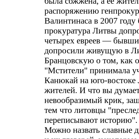
была сожжена, а ее жите
распоряжению генпрокур
Валинтинаса в 2007 году 
прокуратура Литвы допро
четырех евреев — бывши
допросили живущую в Л
Бранцовскую о том, как о
"Мстители" принимала уч
Канюкай на юго-востоке 
жителей. И что вы думае
невообразимый крик, защ
тем что литовцы "пресл
переписывают историю".
Можно назвать славные д