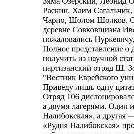
Зяма Озерский, Леонид 
Раскин, Хаим Сагальчик
Чарно, Шолом Шолков. О
деревне Совковщизна Иве
пожаловались Нуркевичу,
Полное представление о 
получить из научной ста
партизанский отряд Ш. З
"Вестник Еврейского унив
Приведу лишь одну цитат
Отряд 106 дислоцировался
а двумя лагерями. Один 
Налибокская», а другая 
«Рудня Налибокская» пр