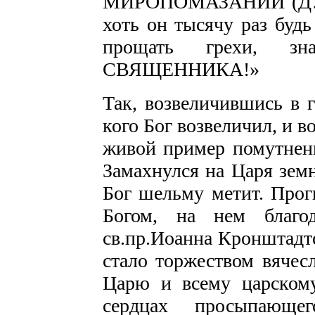
МИРОПОМАЗАНИИ (ДУХ
хоть он тысячу раз буд
прощать грехи, 
СВЯЩЕННИКА!»
Так, возвеличившись в 
кого Бог возвеличил, и в
живой пример помутнени
Замахнулся на Царя зем
Бог шельму метит. Прог
Богом, на нем благо
св.пр.Иоанна Кронштадт
стало торжеством вячес
Царю и всему царском
сердцах просыпающе