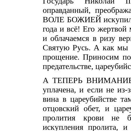
Государь Николай I
оправданный, преображ
ВОЛЕ БОЖИЕЙ искупил и
года и всё! Его жертво
и облачаемся в ризу ве
Святую Русь. А как мы 
прощение. Приносим пок
предательстве, цареубий
А ТЕПЕРЬ ВНИМАНИЕ: 
уплачена, и если не из-з
вина в цареубийстве та
отцовский обет, и царе
пролития крови не б
искупления пролита, и