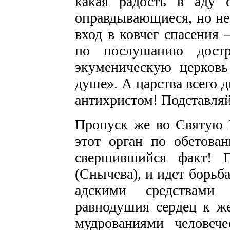
какая радость в аду 
оправдывающиеся, но не
вход в ковчег спасения
по послушанию достр
экуменическую церковь
душе». А царства всего д
антихристом! Подставл
Пропуск же во Святую Р
этот орган по обетова
свершившийся факт! П
(Снычева), и идет борьба
адскими средствами 
равнодушия сердец к ж
мудрованиями человече