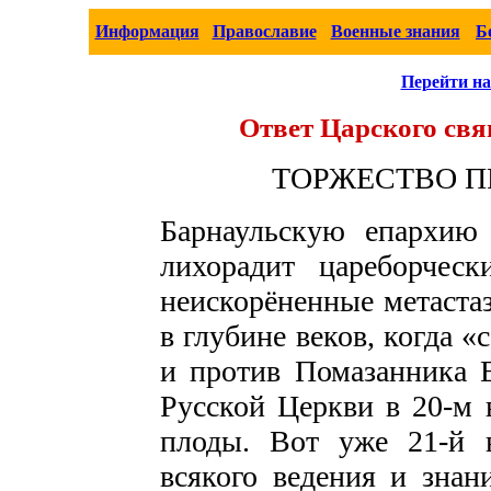
Информация
Православие
Военные знания
Б
Перейти на
Ответ Царского свя
ТОРЖЕСТВО П
Барнаульскую епархию
лихорадит цареборческ
неискорёненные метаста
в глубине веков, когда 
и против Помазанника Е
Русской Церкви в 20-м 
плоды. Вот уже 21-й в
всякого ведения и знан