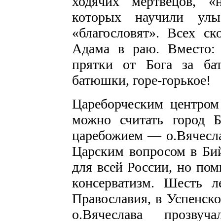
ходячих мертвецов, 
которых научили улы
«благословят». Всех ск
Адама в раю. Вместо: 
прятки от Бога за б
батюшки, горе-горькое!
Цареборческим центром
можно считать город Б
царебожием — о.Вячесла
Царским вопросом в Бий
для всей России, но по
консерватизм. Шесть л
Православия, в Успенско
о.Вячеслава прозвуч