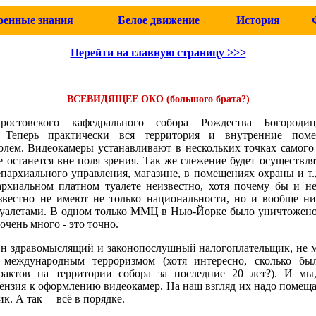
оенные знания
Белое движение
История
Перейти на главную страницу >>>
ВСЕВИДЯЩЕЕ ОКО (большого брата?)
остовского кафедрального собора Рождества Богороди
. Теперь практически вся территория и внутренние пом
лем. Видеокамеры устанавливают в нескольких точках самого 
 останется вне поля зрения. Так же слежение будет осуществля
епархиального управления, магазине, в помещениях охраны и т.
архиальном платном туалете неизвестно, хотя почему бы и н
звестно не имеют не только национальности, но и вообще ни
туалетами. В одном только ММЦ в Нью-Йорке было уничтожено 
 очень много - это точно.
ин здравомыслящий и законопослушный налогоплательщик, не 
 международным терроризмом (хотя интересно, сколько бы
рактов на территории собора за последние 20 лет?). И мы
ензия к оформлению видеокамер. На наш взгляд их надо помещ
ик. А так— всё в порядке.