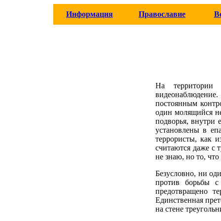
Информация
Православие
В
На территории р
видеонаблюдение
постоянным контро
один молящийся не
подворья, внутри 
установлены в еп
террористы, как и
считаются даже с 
не знаю, но то, что
Безусловно, ни од
против борьбы с
предотвращено те
Единственная прет
на стене треугольн