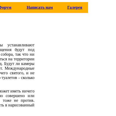
Форум
Написать нам
Галерея
цы устанавливают
ещения будут под
собора, так что ни
ться на территории
д. Будут ли камеры
ет. Международные
чего святого, и не
туалетов - сколько
может иметь ничего
ло совершено или
, тоже не против.
ать в нарисованный