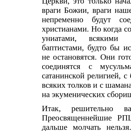
Церкви, это только нач
враги Божии, враги наше
непременно будут со
христианами. Но когда с
униатами, всякими м
баптистами, будто бы и
не остановятся. Они гот
соединятся с мусульм
сатанинской религией, с
всяких толков и с шаман
на экуменических сбори
Итак, решительно в
Преосвященнейшие РПЦ
дальше молчать нельзя