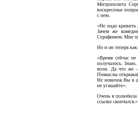
Митрополита Серг
воскресенье попро
с нею.
«Не надо кривить 
Зачем же комедию
Серафимом. Мне пр
Но и он теперь как
«Время сейчас не
получалось. Знаю,
воли. Да что же 
Помыслы открывайт
Не новичок Вы в д
не угашайте».
Очень я полюбила 
ссылке скончался.»