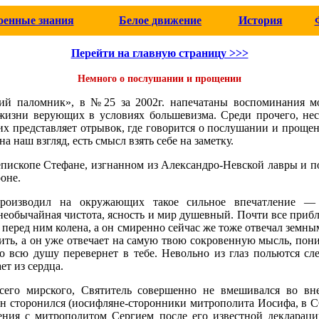
оенные знания
Белое движение
История
Перейти на главную страницу >>>
Немного о послушании и прощении
ий паломник», в №25 за 2002г. напечатаны воспоминания 
о жизни верующих в условиях большевизма. Среди прочего, не
их представляет отрывок, где говорится о послушании и проще
а наш взгляд, есть смысл взять себе на заметку.
 епископе Стефане, изгнанном из Александро-Невской лавры и 
оне.
производил на окружающих такое сильное впечатление —
 необычайная чистота, ясность и мир душевный. Почти все при
 перед ним колена, а он смиренно сейчас же тоже отвечал земны
ить, а он уже отвечает на самую твою сокровенную мысль, пони
то всю душу перевернет в тебе. Невольно из глаз польются сле
ет из сердца.
сего мирского, Святитель совершенно не вмешивался во в
н сторонился (иосифляне-сторонники митрополита Иосифа, в 
ения с митрополитом Сергием после его известной деклараци