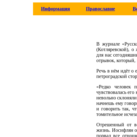
Информация
Православие
В
В журнале «Русск
(Котляревской), 
для нас сегодняшн
отрывок, который, н
Речь в нём идёт о
петроградской стор
«Редко человек 
чувствовалась его
невольно склоняли
начнешь ему говор
и говорить так, ч
томительное исчеза
Отрешенный от в
жизнь. Иосифлян о
порвал все отнош