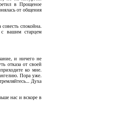
претил в Прощеное
онялась от общения
 совесть спокойна.
е с вашим старцем
ание, и ничего не
ть отказа от своей
приходите ко мне.
ангелию. Пора уже.
ремляйтесь... Духа
ьше нас и вскоре в