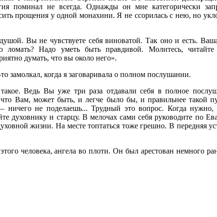
ия поминал не всегда. Однажды он мне категорически за
сить прощения у одной монахини. Я не ссорилась с нею, но укл
душой. Вы не чувствуете себя виноватой. Так оно и есть. Ваша
 ло­мать? Надо уметь быть правдивой. Молитесь, читайт
иятно думать, что вы около него».
-то замолкал, когда я заговаривала о полном послушании.
 такое. Ведь Вы уже три раза отдавали себя в полное послуш
 что Вам, может быть, и легче было бы, и правильнее такой пу
— ничего не поделаешь... Трудный это вопрос. Когда нужно, 
е духовнику и старцу. В мелочах сами себя руководите по Ев
уховной жизни. На месте топтаться тоже грешно. В передняя уст
этого человека, ангела во плоти. Он был арестован немного ран