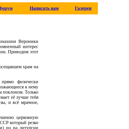
Форум
Написать нам
Галерея
монахини Вероники
сомненный интерес
нии. Приводим этот
посещавшем храм на
 прямо физически
ближающиеся к нему
м поклоном. Только
мает её лучше тебя
зы, и всё мрачное,
нешнюю церковную
СССР который резко
и) но на литургии