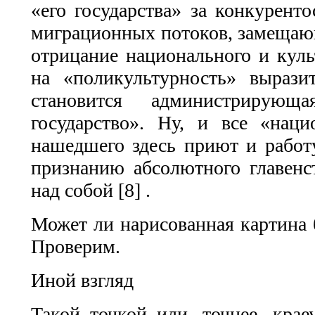
«его государства» за конкуренто
миграционных потоков, замещающ
отрицание национального и куль
на «поликультурность» вырази
становится администрирующ
государство». Ну, и все «наци
нашедшего здесь приют и работу
признанию абсолютного главенст
над собой [8] .
Может ли нарисованная картина 
Проверим.
Иной взгляд
Такой точкой или, точнее, кра