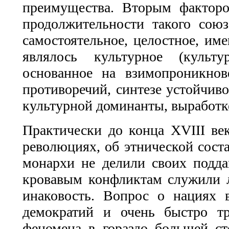
преимущества. Вторым фактор
продолжительности такого сою
самостоятельное, целостное, им
являлось культурное (культу
основанное на взимопроникнов
противоречий, синтезе устойчив
культурной доминанты, выработк
Практически до конца XVIII ве
революциях, об этнической сост
монархи не делили своих подд
кровавым конфликтам служили л
инаковость. Вопрос о нациях 
демократий и очень быстро т
феномена в гораздо большей ст