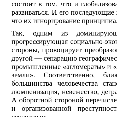
состоит в том, что и глобализо
развиваться. И его последующие
что их игнорирование принципиа
Так, одним из доминирующи
прогрессирующая социально-экон
стороны, провоцирует преобразов
другой — сепарацию географическ
промышленные «агломераты» и «т
земли». Соответственно, б
большинства человечества стан
люмпенизация, невежество, дегра
А оборотной стороной перечисле
и организованной преступнос
сепаратизм.