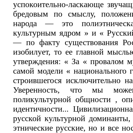
успокоительно-ласкающе звучащ
бредовым по смыслу, положен
народа — это полиэтническа
культурным ядром » и « Русски
— по факту существования Рос
изобилует, то ее главной мыслью
утверждения: « За « провалом м
самой модели « национального г
строившегося исключительно на
Уверенность, что мы можем
поликультурной общности , опи
идентичности... Цивилизационн
русской культурной доминанты,
этнические русские, но и все но