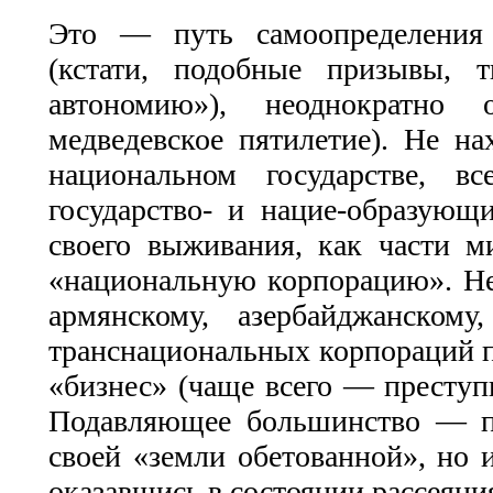
Это — путь самоопределения 
(кстати, подобные призывы, 
автономию»), неоднократно 
медведевское пятилетие). Не на
национальном государстве, в
государство- и нацие-образующ
своего выживания, как части ми
«национальную корпорацию». Не
армянскому, азербайджанском
транснациональных корпораций п
«бизнес» (чаще всего — преступн
Подавляющее большинство — по
своей «земли обетованной», но и
оказавшись в состоянии рассеяни