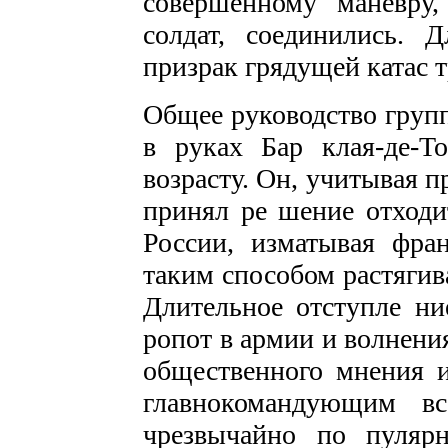
совершенному манев­ру
солдат, соединились.
призрак грядущей катас­ 
Общее руководство групп
в руках Бар клая-де-Т
возрасту. Он, учитывая п
принял ре­ шение отходи
России, изматывая фра
таким способом растягив
Длительное отступле­ н
ропот в армии и волнения
общественного мнения и
главнокомандующим в
чрезвычайно по пуляр