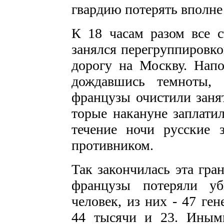
гвардию потерять вполне
К 18 часам разом все с
занялся пере­группировк
дорогу на Москву. Напо
дож­давшись темноты,
французы очистили за­ня
торые накануне заплатил
течение ночи рус­ские 
противником.
Так закончилась эта гра
французы потеряли у
человек, из них - 47 ген
44 тысячи и 23. Иными