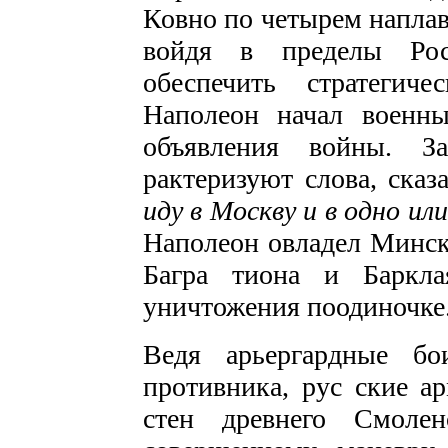
Ковно по четырем напла
войдя в пределы Рос
обеспечить стратегич
Наполеон начал военны
объявления войны. З
рактеризуют слова, ска
иду в Москву и в
одно или
Наполеон овладел Минс
Багра­ тиона и Баркла
уничтожения поодиночке
Ведя арьергардные бо
противника, рус­ ские а
стен древнего Смолен