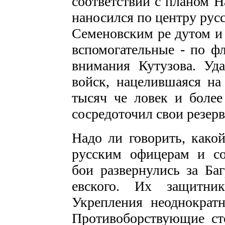
соответствии с планом Н
наносился по центру рус
Семеновским ре­ дутом и 
вспомогательные - по фл
внимания Кутузова. Уд
войск, нацелившаяся на 
тысяч че­ ловек и боле
сосредоточил свои резерв
Надо ли говорить, како
русским офицерам и со
бои развернулись за Ба
евского. Их защитни
Укрепления неоднок­рат
Противоборствующие ст