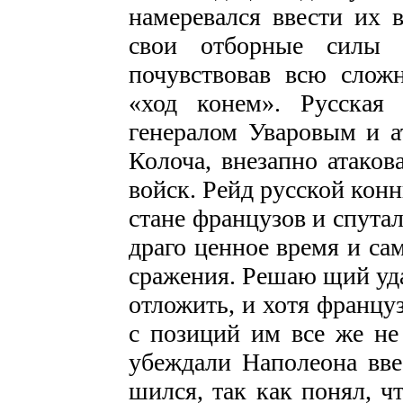
намеревался ввести их 
свои отборные силы 
почувствовав всю сложн
«ход конем». Русская 
генералом Уваровым и а
Колоча, внезапно атаков
войск. Рейд русской конн
стане французов и спута
драго­ ценное время и сам
сражения. Решаю­ щий уда
отложить, и хотя француз
с пози­ций им все же н
убеждали Наполеона вве
шился, так как понял, ч