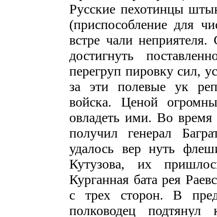
Русские пехотин­цы штык
(приспособление для чис
встре­ чали неприятеля.
достигнуть поставлен
перегруп­ пировку сил, 
за эти полевые ук­ ре
войска. Ценой огромны
овладеть ими. Во время 
получил генерал Багр
удалось вер­ нуть флеш
Кутузова, их пришлос
Курганная бата рея Раев
с трех сторон. В пре
полководец подтянул 