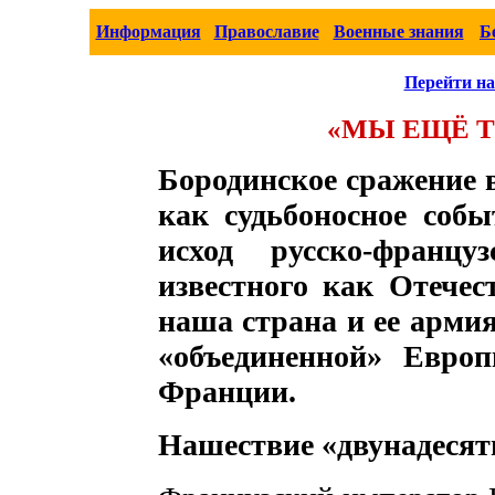
Информация
Православие
Военные знания
Б
Перейти на
«МЫ ЕЩЁ 
Бородинское сражение 
как судьбоносное соб
исход русско-француз
известного как Отечес
наша страна и ее арми
«объединенной» Европ
Франции.
Нашествие
«двунадесят