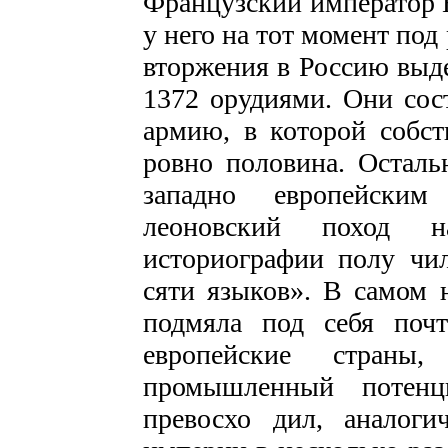
Французский император Н
у него на тот момент под
вторжения в Россию выде
1372 орудиями. Они сос
армию, в кото­рой собст
ровно половина. Остал
западно
европейским
леоновский поход 
историографии полу чил
сяти языков». В самом 
подмяла под себя поч
европейские страны
промышленный потенц
превосхо­ дил, аналог