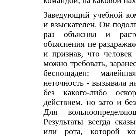
командой, на каковой на
Заведующий учебной ком
и взыскателен. Он подо­л
раз объяснял и расто
объяснения не раздражая
и признав, что человек 
можно требо­вать, заране
беспощаден: малейша
неточность - вызывала на
без какого-либо оско
действием, но зато и бе
Для вольноопределяю
Результаты всегда сказы
или рота, которой ко