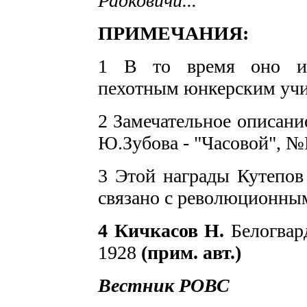
Радковичи... "
ПРИМЕЧАНИЯ:
1 В то время оно име
пехотным юнкерским у
2 Замечательное описание
Ю.Зубова - "Часовой", 
3 Этой награды Кутепов 
связа­но с революционн
4
Кичкасов Н.
Белогвар
1928
(прим. авт.)
Вестник РОВС