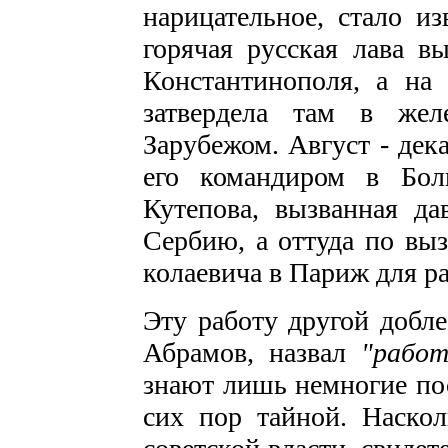
нарицательное, стало и
горячая русская лава в
Константинополя, а на
затвер­дела там в же
Зарубежом. Август - дека
его командиром в Болг
Кутепова, вызванная да
Сербию, а от­туда по вы
колаевича в Париж для ра
Эту работу другой добл
Абрамов, назвал
"работ
знают лишь немно­гие по
сих пор тайной. Наскол