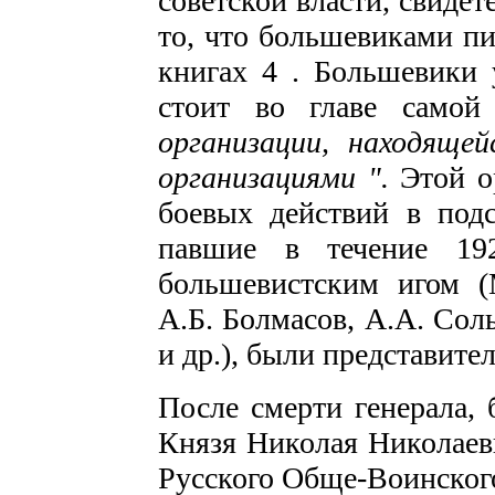
советской власти, свидет
то, что большевика­ми п
кни­гах 4 . Большевики 
стоит во главе само
организации, находящей
организациями ".
Этой о
бо­евых действий в подс
павшие в течение 19
большевистским игом (М
А.Б. Болмасов, А.А. Сол
и др.), были представит
После смерти генерала, 
Князя Николая Николаеви
Русского Обще-Воинского