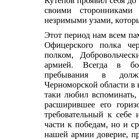
Кутепов проявил себя до 
своими сто­ронникам
незримыми узами, которые
Этот период нам всем па
Офицерского полка че
полком, Доб­ровольче
армией. Всегда в бо
пребывания в должн
Черноморской области в к
таки любил вспо­минать
рас­ширившее его гориз
требовательный к себе 
части к победам, но и ср
нашей армии доверие, п