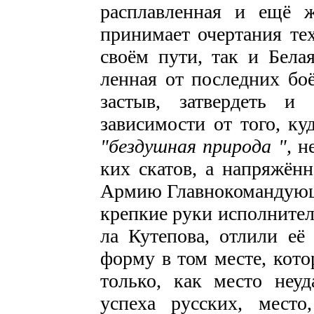
расплавленная и ещё жи
принимает очертания тех
своём пути, так и Бела
ленная от последних боё
застыв, затвердеть и
зависимости от того, ку
"бездушная природа ",
н
ких скатов, а напряжённ
Армию Главнокомандующег
крепкие руки исполните
ла Кутепова, отлили её
форму в том месте, кото
только, как место неу
успеха русских, мест