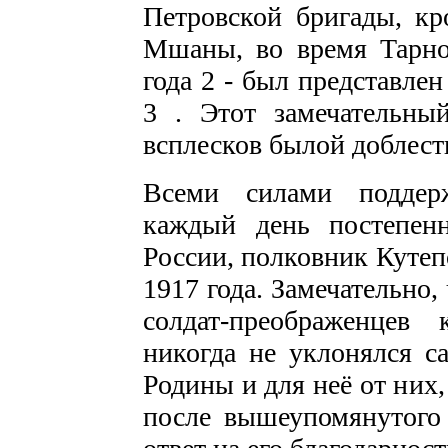
Петровской брига­ды, к
Мшаны, во время Тарно
года 2 - был представлен
3 . Этот замечательн
всплесков бы­лой доблес
Всеми силами поддер
каждый день постепен
России, полковник Куте­п
1917 года. Замечательно,
солдат-преображенцев
никогда не уклонялся са
Родины и для неё от них,
после вышеупомянутого 