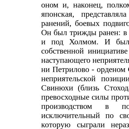
оном и, наконец, полко
японская, представля
ранений, боевых подви­г
Он был трижды ранен: в
и под Холмом. И был
собственной инициативе
наступающего неприятеля
ни Петрилово - орденом С
неприятельской позици
Свинюхи (близь Стоход
превосход­ные силы прот
производством в по
исключительный по св
которую сыграли нера