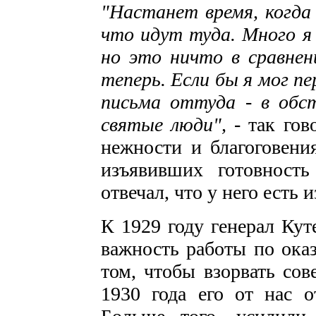
"Настанет время, когда 
что идут туда. Много я 
но это ничто в сравне
теперь. Если бы я мог п
письма оттуда - в обс
святые люди",
- так го
нежности и бла­гоговени
изъявивших готовност
отвечал, что у него есть 
К 1929 году генерал Кут
важность работы по ока
том, чтобы взорвать сов
1930 года его от нас о