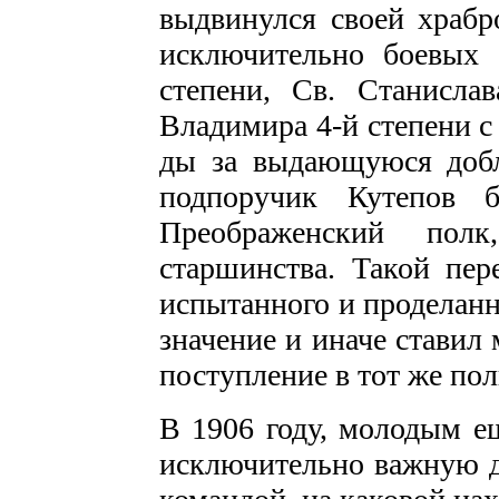
выд­винулся сво­ей храбр
исключительно боевых 
степени, Св. Станисла
Владимира 4-й степени с 
ды за выдающуюся добле
подпоручик Кутепов б
Преображенский полк
старшинства. Такой пер
испы­танного и проделанн
значение и иначе ставил
поступление в тот же по
В 1906 году, молодым е
исключительно важную д