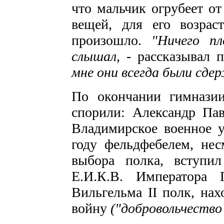
что мальчик огрубе­ет о
вещей, для его возрас
произошло.
"Ничего пл
слышал, -
рассказывал 
мне они всегда были сде
По окончании гимназии
спорили: Александр Пав
Владимирское военное у
году фельдфе­белем, не
выбора полка, вступи
Е.И.К.В. Императора 
Вильгельма II полк, нах
войну
("доб­ровольчество