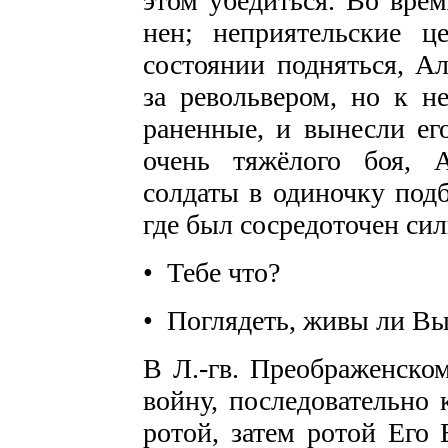
этом убедить­ся. Во вре
нен; неприятельские 
состоянии подняться, А
за револьвером, но к н
ранен­ные, и вынесли ег
очень тяжёлого боя, А
солдаты в одиночку подб
где был сосре­доточен с
• Тебе что?
• Поглядеть, живы ли Вы
В Л.-гв. Преображенском
войну, последовательно 
ротой, затем ротой Его 