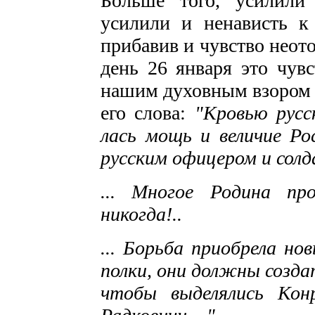
Больше того, усилили 
усилили и ненависть к 
при­бавив и чувство нео
день 26 января это чувс
нашим духов­ным взором 
его слова:
"Кровью русс
лась мощь и величие Ро
русским офицером и солда
... Многое Родина пр
никогда!..
... Борьба приобрела н
полки, они должны со­зд
чтобы выделя­лись Кон