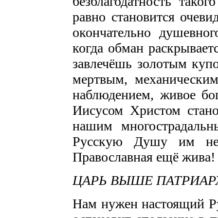
безблагодатность тако
равно становится очеви
окончательно душевног
когда обман раскрываетс
завлечёшь золотым купо
мертвым, механическим
наблюдением, живое бо
Иисусом Христом стано
нашим многострадальн
Русскую Душу им не 
Православная ещё жива!
ЦАРЬ ВЫШЕ ПАТРИАР
Нам нужен настоящий Р