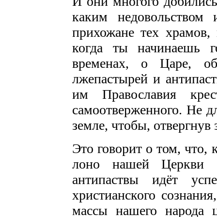
И они многого добились
каким недовольством 
прихожане тех храмов, 
когда ты начинаешь 
временах, о Царе, о
лжепастырей и антипас
им Православия крест
самоотверженного. Не дл
земле, чтобы, отвергнув 
Это говорит о том, что,
лоно нашей Церкви а
антипаствы идёт ус
христианского сознания
массы нашего народа ц