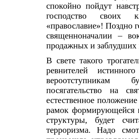
спокойно пойдут навст
господство своих 
«православие»! Поздно 
священноначалии – во
продажных и заблудших
В свете такого трогате
ревнителей истинного
вероотступникам б
посягательство на св
естественное положение 
рамок формирующейся н
структуры, будет счи
терроризма. Надо смот