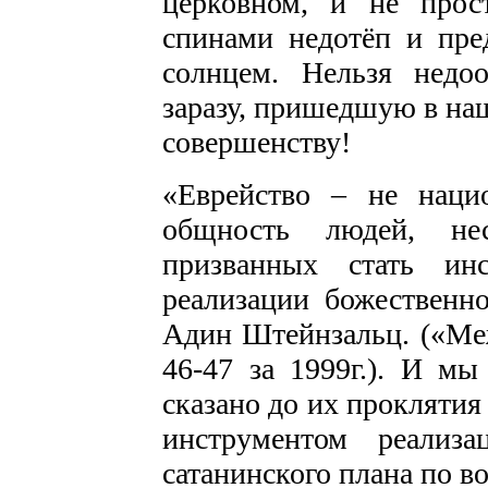
церковном, и не прос
спинами недотёп и пре
солнцем. Нельзя недо
заразу, пришедшую в на
совершенству!
«Еврейство – не нацио
общность людей, не
призванных стать ин
реализации божественн
Адин Штейнзальц. («Ме
46-47 за 1999г.). И м
сказано до их проклятия
инструментом реализ
сатанинского плана по в