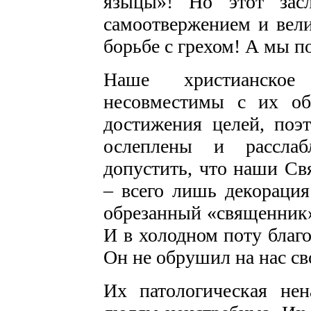
языцы»! Но этот зас
самоотвержением и вел
борьбе с грехом! А мы пок
Наше христианское
несовместимы с их об
достижения целей, поэ
ослеплены и расслаб
допустить, что наши С
– всего лишь декорация
обрезанный «священник»
И в холодном поту благод
Он не обрушил на нас св
Их патологическая не