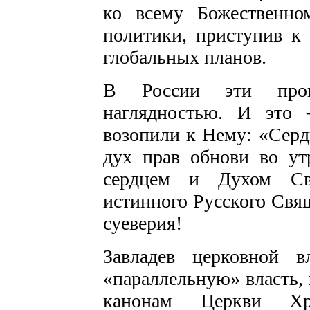
ко всему Божественно
политики, приступив к
глобальных планов.
В России эти проц
наглядностью. И это
возопили к Нему: «Серд
дух прав обнови во ут
сердцем и Духом Св
истинного Русского Свящ
суеверия!
Завладев церковной в
«параллельную» власть,
канонам Церкви Хр