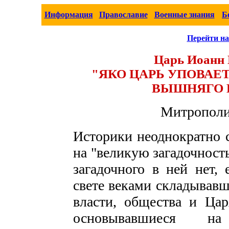
Информация
Православие
Военные знания
Б
Перейти на
Царь Иоанн 
"ЯКО ЦАРЬ УПОВАЕ
ВЫШНЯГО Н
Митрополи
Историки неоднократно с
на "великую загадочност
загадочного в ней нет,
свете веками складывавш
власти, общества и Цар
основывавшиеся на