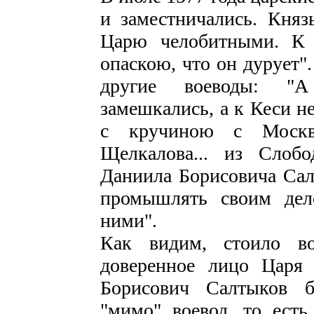
и заместничались. Кня
Царю челобитными. К 
опаскою, что он дурует"
другие воеводы: "А
замешкались, а к Кеси н
с кручиною с Москв
Щелкалова... из Слоб
Даниила Борисовича Салт
промышлять своим дел
ними".
Как видим, стоило во
доверенное лицо Царя
Борисович Салтыков б
"мимо" воевод, то есть