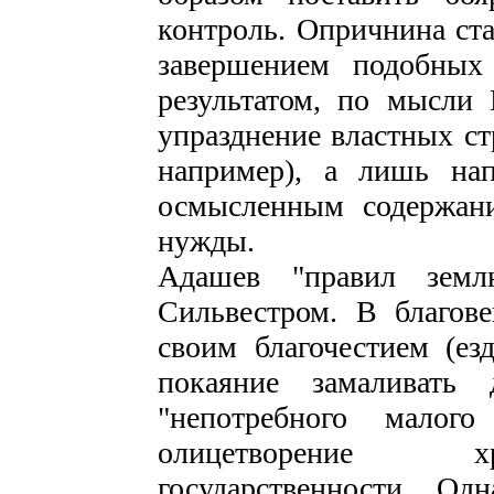
контроль. Опричнина ст
завершением подобных
результатом, по мысли 
упразднение властных ст
например), а лишь на
осмысленным содержан
нужды.
Адашев "правил зем
Сильвестром. В благов
своим благочестием (е
покаяние замаливать 
"непотребного малого
олицетворение хр
государственности. Од