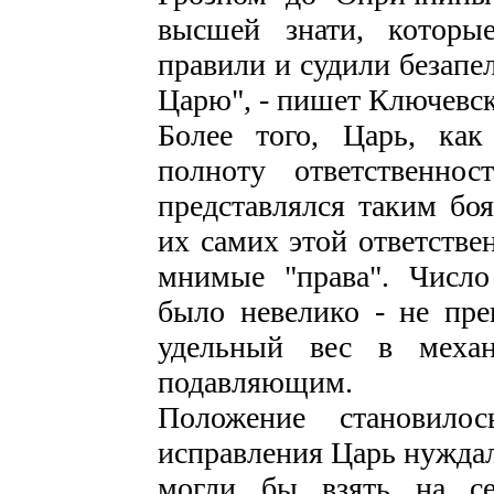
высшей знати, которы
правили и судили безапе
Царю", - пишет Ключевс
Более того, Царь, как
полноту ответственно
представлялся таким б
их самих этой ответстве
мнимые "права". Числ
было невелико - не пре
удельный вес в механ
подавляющим.
Положение становило
исправления Царь нужда
могли бы взять на се