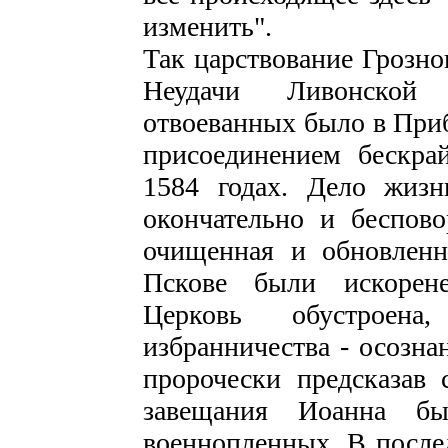
изменить".
Так царствование Грозно
Неудачи Ливонской
отвоеванных было в Приб
присоединением бескра
1584 годах. Дело жиз
окончательно и беспово
очищенная и обновлен
Пскове были искорене
Церковь обустроена
избранничества - осозна
пророчески предсказав
завещания Иоанна бы
военнопленных. В после