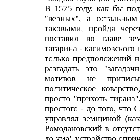
В 1575 году, как бы под
"верных", а остальным
таковыми, пройдя чере
поставил во главе зе
татарина - касимовского
только предположений н
разгадать это "загадоч
мотивов не приписы
политическое коварство
просто "прихоть тирана"
простого - до того, что
управлял земщиной (как,
Ромодановский в отсутст
до ума" устройство опри