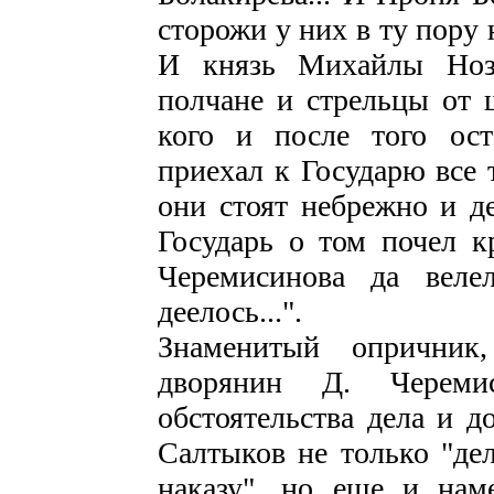
сторожи у них в ту пору
И князь Михайлы Нозд
полчане и стрельцы от 
кого и после того ос
приехал к Государю все 
они стоят небрежно и де
Государь о том почел к
Черемисинова да веле
деелось...".
Знаменитый опричник
дворянин Д. Череми
обстоятельства дела и 
Салтыков не только "дел
наказу", но еще и нам