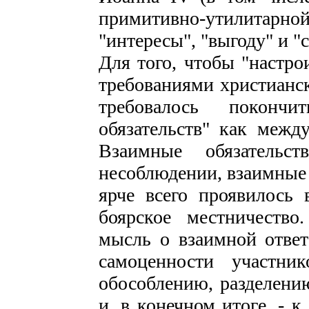
примитивно-утилита
"интересы", "выгоду" и "
Для того, чтобы "настро
требованиями христианск
требовалось поконч
обязательств" как межд
Взаимные обязатель
несоблюдении, взаимные 
ярче всего проявилось 
боярское местничество
мысль о взаимной отве
самоценности участни
обособлению, разделени
и, в конечном итоге, - 