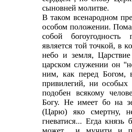
сыновней молитве.
В таком всенародном пре
особом положении. Помаз
собой богоугодность 
является той точкой, в 
небо и земля, Царствие
царском служении он "не
ним, как перед Богом, 
привилегий, ни особых 
подобен всякому челове
Богу. Не имеет бо на 
(Царю) яко смертну, н
гневатися... Егда князь
может... и мучити и 