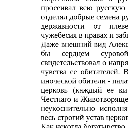
просеивал всю русскую 
отделял добрые семена р
державности от плеве
чужебесия в нравах и заб
Даже внешний вид Алекс
бы сердцем сурово
свидетельствовал о напр
чувства ее обитателей. 
иноческой обители - пала
церковь (каждый ее ки
Честнаго и Животворящег
неукоснительно исполн
весь строгий устав церко
Как некогда богатырство