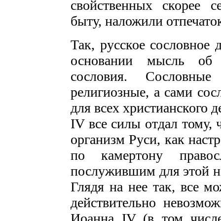
свойственных скорее с
быту, наложили отпечаток
Так, русское сословное 
основании мысль об 
сословия. Сословные
религиозные, а сами сос
для всех христианского 
IV все силы отдал тому,
организм Руси, как наст
по камертону правосл
послужившим для этой не
Глядя на нее так, все м
действительно невозмож
Иоанна IV (в том числ