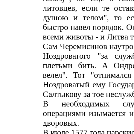
литовцев, если те оста
душою и телом", то ес
быстро навел порядок. О
всеми животы - и Литва то
Сам Черемисинов наутро 
Ноздроватого "за слу
плетьми бить. А Ондр
велел". Тот "отнималс
Ноздроватый ему Государ
Салтыкову за тое неслужб
В необходимых слу
операциями изымается из
дворовых.
В июле 1577 года царски