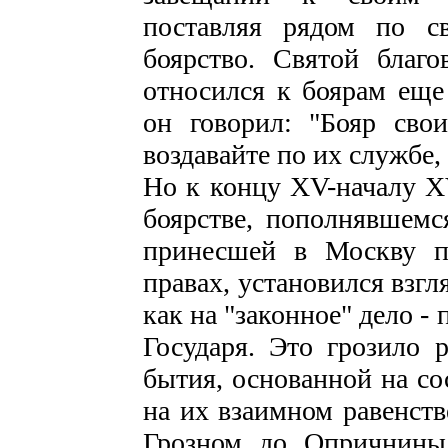
поставляя рядом по с
боярство. Святой благ
относился к боярам еще
он говорил: "Бояр сво
воздавайте по их службе, 
Но к концу XV-началу X
боярстве, пополнявшемс
принесшей в Москву п
правах, установился взг
как на "законное" дело -
Государя. Это грозило 
бытия, основанной на со
на их взаимном равенств
Грозном до Опричнины 