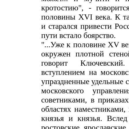
кротостию", - говорит
половины XVI века. К т
и старался привести Рос
пути встало боярство.
"...Уже к половине XV в
окружен плотной стено
говорит Ключевский
вступлением на москов
упраздненные удельные ст
московского управлен
советниками, в приказах
областях наместниками, 
князья и князья. Всле
ростовские, ярославские,