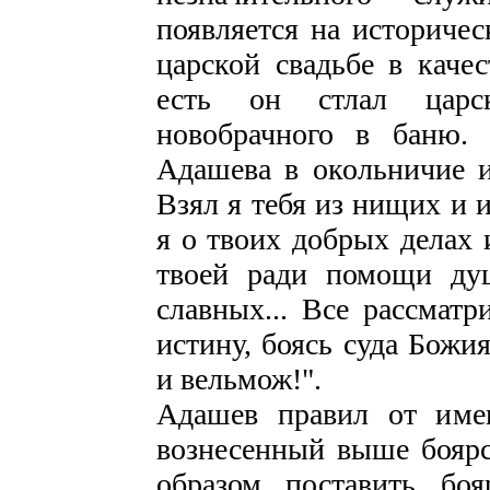
появляется на историчес
царской свадьбе в качес
есть он стлал царс
новобрачного в баню.
Адашева в окольничие и
Взял я тебя из нищих и
я о твоих добрых делах 
твоей ради помощи ду
славных... Все рассмат
истину, боясь суда Божи
и вельмож!".
Адашев правил от имен
вознесенный выше боярс
образом поставить боя