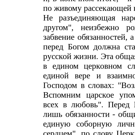
по живому рассекающей н
Не разъединяющая наро
другом", неизбежно р
забвение обязанностей, 
перед Богом должна ста
русской жизни. Эта обща
в едином церковном сл
единой вере и взаимн
Господом в словах: "Воз
Вспомним царское упо
всех в любовь". Перед 
лишь обязанности - общи
единую соборную личн
сердцем", по слову Цер