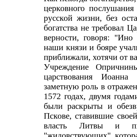
церковного послушания 
русской жизни, без оста
богатства не требовал Ц
верности, говоря: "Ино
наши князи и бояре учал
приближали, хотячи от в
Учреждение Опричнин
царствования Иоанна
заметную роль в отражен
1572 годах, двумя года
были раскрыты и обезв
Пскове, ставившие свое
власть Литвы и пит
"жидовствующих", котора