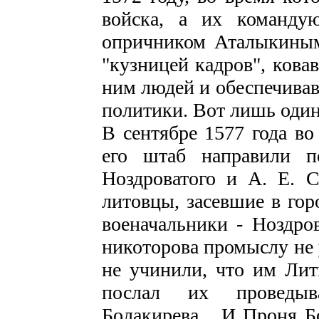
войска, а их команду
опричником Аталыкиным
"кузницей кадров", ков
ним людей и обеспечива
политики. Вот лишь один
В сентябре 1577 года во
его штаб направили п
Ноздроватого и А. Е. 
литовцы, засевшие в горо
военачальники - Ноздро
никоторова промыслу не 
не учинили, что им Литв
послал их проведы
Болакирева... И Проня Б