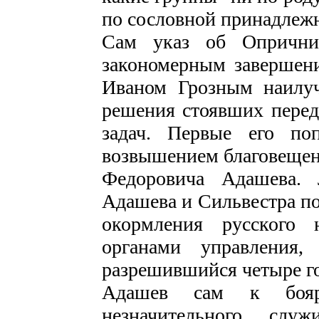
по сословной принадлеж
Сам указ об Опричнин
закономерным завершени
Иваном Грозным наилуч
решения стоявших перед
задач. Первые его по
возвышением благовещенс
Федоровича Адашева. 
Адашева и Сильвестра по
окормления русского 
органами управления,
разрешившийся четыре го
Адашев сам к бояр
незначительного слу