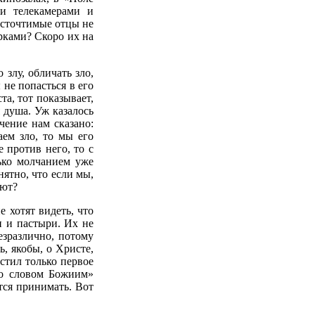
и телекамерами и
осточтимые отцы не
ерками? Скоро их на
злу, обличать зло,
 не попасться в его
та, тот показывает,
я душа. Уж казалось
чение нам сказано:
аем зло, то мы его
 против него, то с
лько молчанием уже
ятно, что если мы,
иют?
е хотят видеть, что
и и пастыри. Их не
езразлично, потому
, якобы, о Христе,
устил только первое
но словом Божиим»
ется принимать. Вот