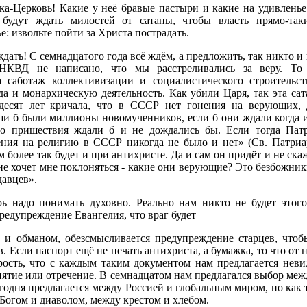
ка-Церковь! Какие у неё бравые пастыри и какие на удивлен
, будут ждать милостей от сатаны, чтобы власть прямо-та
: извольте пойти за Христа пострадать.
дать! С семнадцатого года всё ждём, а предложить, так никто и
НКВД не написано, что мы расстреливались за веру. То 
за саботаж коллективизации и социалистического строительст
а и монархическую деятельность. Как убили Царя, так эта сат
ьдесят лет кричала, что в СССР нет гонения на верующих,
ши б были миллионы новомученников, если б они ждали когда 
го пришествия ждали б и не дождались бы. Если тогда Пат
нения на религию в СССР никогда не было и нет» (Св. Патриа
ем более так будет и при антихристе. Да и сам он придёт и не ска
 не хочет мне поклоняться - какие они верующие? Это безбожник
давцев».
рь надо понимать духовно. Реально нам никто не будет этого
редупреждение Евангелия, что враг будет
ю и обманом, обезсмысливается предупреждение старцев, чтоб
 Если паспорт ещё не печать антихриста, а бумажка, то что от 
рость, что с каждым таким документом нам предлагается неви
пятие или отречение. В семнадцатом нам предлагался выбор ме
годня предлагается между Россией и глобальным миром, но как т
 Богом и диаволом, между крестом и хлебом.