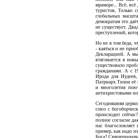
мраморе... Всё, всё
туристов, Только с
глобальных масшт
демократам это даёт
не существует. Два
преступлений, кото
Но не в том беда, ч
- каяться и не при
Декларацией. А мы
втягивается в нов
существовало пробл
гражданами. А с 1
Ирода для Иудеев,
Патриарх Тихон её 
и многолетия поют
антихристовыми ном
Сегодняшняя церков
союз с богоборчес
происходит сейчас
полное согласие даж
нас благословляет 
пример, как надо и
Бога? Священнонача