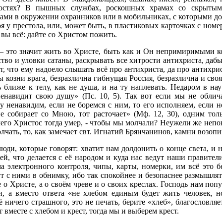
остях? В пышных службах, роскошных храмах со скрытым
ами в окружении охранников или в мобильниках, с которыми д
оя у престола, или, может быть, в пластиковых карточках с ном
а вы всё: дайте со Христом пожить.
это значит жить во Христе, быть как и Он непримиримыми ко 
тво и уловки сатаны, раскрывать все хитрости антихриста, дабы
т, что ему надоело слышать всё про антихриста, да про антихрис
ы козни врага, безразлична гибнущая Россия, безразлична и сво
 ближе к телу, как не душа, и на ту наплевать. Недаром в нау
енавидит свою душу» (Пс. 10, 5). Так вот если мы не облич
 ненавидим, если не боремся с ним, то его исполняем, если не
не собирает со Мною, тот расточает» (Мф. 12, 30), одним то
чего Христос тогда умер, - чтобы мы молчали? Неужели же непон
олчать, то, как замечает свт. Игнатий Брянчанинов, камни возоп
юди, которые говорят: хватит нам долдонить о конце света, и н
ей, что делается с её народом и куда нас ведут наши правител
а электронного контроля, чипы, карты, номерки, им всё это б
т с ними в обнимку, ибо так спокойнее и безопаснее размышлять
 о Христе, а о своём чреве и о своих креслах. Господь нам поп
и, а вместо ответа «не хлебом единым будет жить человек, 
ё ничего страшного, это не печать, берите «хлеб», благословля
 вместе с хлебом и крест, тогда мы и выберем крест.