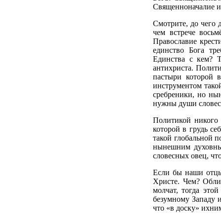
Священноначалие и
Смотрите, до чего 
чем встрече восьм
Православие крест
единство Бога тре
Единства с кем? 
антихриста. Полити
пастыри которой в
инструментом такой
сребреники, но ны
нужны души словесн
Политикой никого 
которой в грудь се
такой глобальной п
нынешним духовны
словесных овец, чт
Если бы наши отцы
Христе. Чем? Обли
молчат, тогда это
безумному Западу и
что «в доску» ихним