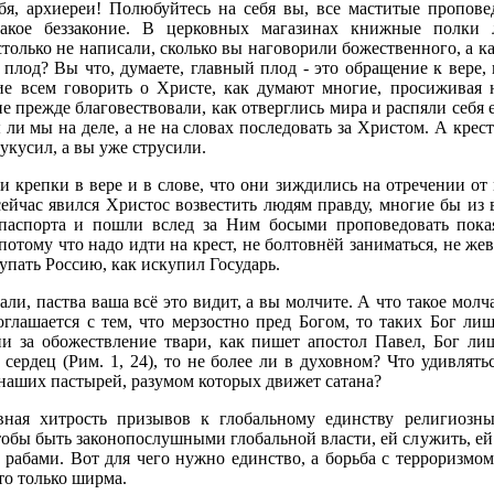
бя, архиереи! Полюбуйтесь на себя вы, все маститые пропов
акое беззаконие. В церковных магазинах книжные полки 
только не написали, сколько вы наговорили божественного, а ка
плод? Вы что, думаете, главный плод - это обращение к вере, 
е всем говорить о Христе, как думают многие, просиживая н
е прежде благовествовали, как отверглись мира и распяли себя 
 ли мы на деле, а не на словах последовать за Христом. А крест
укусил, а вы уже струсили.
 крепки в вере и в слове, что они зиждились на отречении от 
ейчас явился Христос возвестить людям правду, многие бы из 
 паспорта и пошли вслед за Ним босыми проповедовать пок
потому что надо идти на крест, не болтовнёй заниматься, не же
купать Россию, как искупил Государь.
ли, паства ваша всё это видит, а вы молчите. А что такое молч
оглашается с тем, что мерзостно пред Богом, то таких Бог лиш
и за обожествление твари, как пишет апостол Павел, Бог ли
 сердец (Рим. 1, 24), то не более ли в духовном? Что удивлять
наших пастырей, разумом которых движет сатана?
вная хитрость призывов к глобальному единству религиозн
тобы быть законопослушными глобальной власти, ей служить, ей 
 рабами. Вот для чего нужно единство, а борьба с терроризмо
то только ширма.