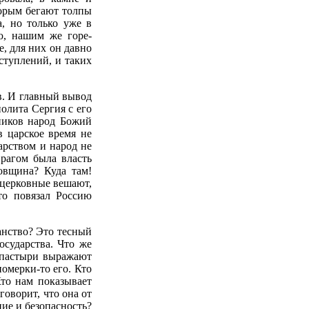
оторым бегают толпы
а, но только уже в
ю, нашим же горе-
е, для них он давно
ступлений, и таких
ов. И главный вывод
полита Сергия с его
ников народ Божий
в царское время не
арством и народ не
врагом была власть
довщина? Куда там!
ы церковные вешают,
то повязал Россию
анство? Это тесный
осударства. Что же
 пастыри выражают
номерки-то его. Кто
Кто нам показывает
говорит, что она от
ие и безопасность?