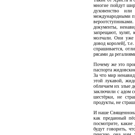
многие пойдут шир
духовенство или
международными пр
вероотступниками. 
документы, ненави
запрещают, хулят,
молчали. Они уже 
довод королей[, т.е
спрашивается, от
рясами да регалиями
Почему же это прои
паспорта жидовские,
За что мир ненавид
этой лукавой, жид
обличаем их злые д
заключили с адом с
шестёрки, не стр
продукты, не страшн
И наше Священнонач
как преданный пёс
посмотрите, какие
будут говорить, чт
пенсию, она нам х