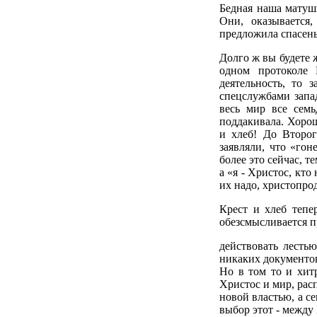
Бедная наша матуш
Они, оказывается
предложила спасенье
Долго ж вы будете ж
одном протоколе 
деятельность, то 
спецслужбами запад
весь мир все сем
поддакивала. Хоро
и хлеб! До Второ
заявляли, что «го
более это сейчас, т
а «я - Христос, кто
их надо, христопро
Крест и хлеб тепе
обезсмысливается п
действовать лесть
никаких документов.
Но в том то и хит
Христос и мир, рас
новой властью, а се
выбор этот - между