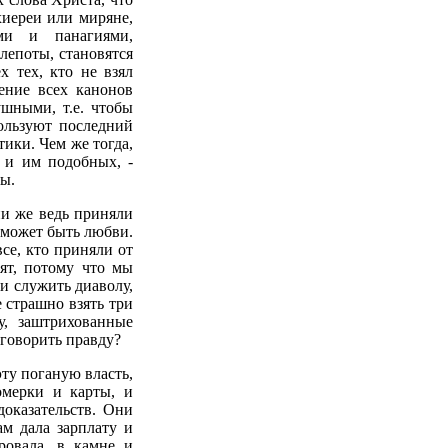
хиереи или миряне,
ми и панагиями,
епоты, становятся
х тех, кто не взял
шение всех канонов
ушными, т.е. чтобы
ользуют последний
тики. Чем же тогда,
 и им подобных, -
бы.
ни же ведь приняли
е может быть любви.
все, кто приняли от
нят, потому что мы
ли служить диаволу,
 страшно взять три
у, заштрихованные
 говорить правду?
ту поганую власть,
омерки и карты, и
доказательств. Они
ам дала зарплату и
ровала, в камне и