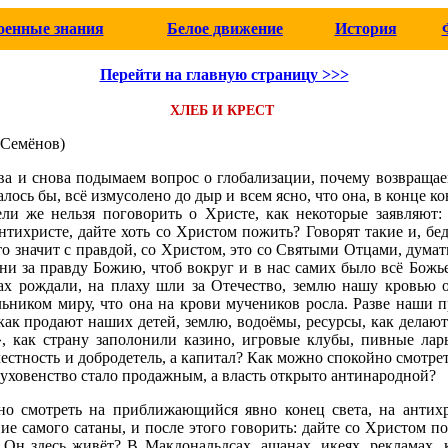
оенные знания
Белое движение
История
Перейти на главную страницу >>>
ХЛЕБ И КРЕСТ
(Семёнов)
а и снова подымаем вопрос о глобализации, почему возвращае
залось бы, всё измусолено до дыр и всем ясно, что она, в конце к
ли же нельзя поговорить о Христе, как некоторые заявляют:
антихристе, дайте хоть со Христом пожить? Говорят такие и, бе
то значит с правдой, со Христом, это со Святыми Отцами, думат
они за правду Божию, чтоб вокруг и в нас самих было всё Божье
х рождали, на плаху шли за Отечество, землю нашу кровью 
льником миру, что она на крови мучеников росла. Разве наши 
как продают наших детей, землю, водоёмы, ресурсы, как делают
, как страну заполонили казино, игровые клубы, пивные лар
честность и добродетель, а капитал? Как можно спокойно смотрет
 духовенство стало продажным, а власть открыто антинародной?
о смотреть на приближающийся явно конец света, на антих
ие самого сатаны, и после этого говорить: дайте со Христом по
 Он здесь живёт? В Макдональдсах, ашанах, икеях, рекламах, 