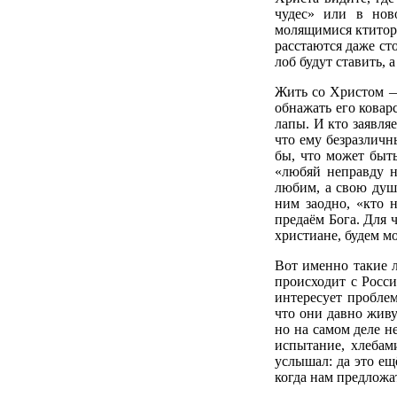
чудес» или в нов
молящимися ктитор
расстаются даже ст
лоб будут ставить, 
Жить со Христом — 
обнажать его коварс
лапы. И кто заявляе
что ему безразличн
бы, что может быть
«любяй неправду н
любим, а свою душу
ним заодно, «кто 
предаём Бога. Для 
христиане, будем м
Вот именно такие л
происходит с Росси
интересует проблем
что они давно живу
но на самом деле не
испытание, хлебам
услышал: да это ещ
когда нам предложат