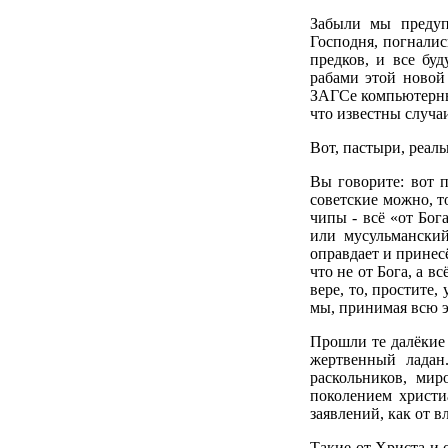
Забыли мы предуп
Господня, погналис
предков, и все бу
рабами этой новой
ЗАГСе компьютерные
что известны случа
Вот, пастыри, реал
Вы говорите: вот п
советские можно, то
чипы - всё «от Бога
или мусульманский
оправдает и принесё
что не от Бога, а в
вере, то, простите,
мы, принимая всю эт
Прошли те далёкие 
жертвенный ладан
раскольников, мир
поколением христиа
заявлений, как от 
Такие от Христа и 