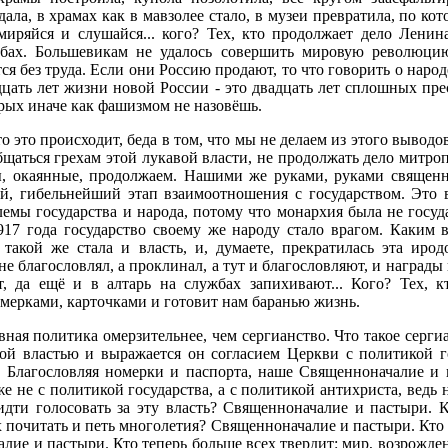
 дала, в храмах как в мавзолее стало, в музеи превратила, по к
миряйся и слушайся... кого? Тех, кто продолжает дело Ленин
абах. Большевикам не удалось совершить мировую революци
ся без труда. Если они Россию продают, то что говорить о народ
дцать лет жизни новой России - это двадцать лет сплошных пре
рых иначе как фашизмом не назовёшь.
то это происходит, беда в том, что мы не делаем из этого вывод
общаться грехам этой лукавой власти, не продолжать дело митро
, окаянные, продолжаем. Нашими же руками, руками священ
ый, гибельнейший этап взаимоотношения с государством. Это 
емы государства и народа, потому что монархия была не госуд
917 года государство своему же народу стало врагом. Каким 
 такой же стала и власть, и, думаете, прекратилась эта иро
не благословлял, а проклинал, а тут и благословляют, и наград
, да ещё и в алтарь на службах запихивают... Кого? Тех, к
ерками, карточками и готовит нам баранью жизнь.
ная политика омерзительнее, чем сергианство. Что такое серги
кой властью и выражается он согласием Церкви с политикой г
? Благословляя номерки и паспорта, наше Священноначалие и
е не с политикой государства, а с политикой антихриста, ведь 
идти голосовать за эту власть? Священноначалие и пастыри. 
х почитать и петь многолетия? Священноначалие и пастыри. Кто 
лие и пастыри. Кто теперь больше всех твердит: мир, возрожден