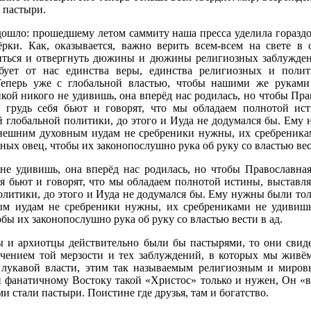
 пастыри.
дошло: прошедшему летом саммиту наша пресса уделила горазд
ёрки. Как, оказывается, важно верить всем-всем на свете в
иться и отвергнуть дюжины и дюжины религиозных заблуждени
бует от нас единства веры, единства религиозных и полит
Теперь уже с глобальной властью, чтобы нашими же руками
кой никого не удивишь, она вперёд нас родилась, но чтобы Пра
 грудь себя бьют и говорят, что мы обладаем полнотой ист
 глобальной политики, до этого и Иуда не додумался бы. Ему
нешним духовным иудам не сребреники нужны, их сребреника
ых овец, чтобы их законопослушно рука об руку со властью вес
не удивишь, она вперёд нас родилась, но чтобы Православна
бя бьют и говорят, что мы обладаем полнотой истины, выставл
олитики, до этого и Иуда не додумался бы. Ему нужны были тол
м иудам не сребреники нужны, их сребрениками не удивиш
обы их законопослушно рука об руку со властью вести в ад.
 и архиотцы действительно были бы пастырями, то они свиде
чением той мерзости и тех заблуждений, в которых мы живём
й лукавой власти, этим так называемым религиозным и миров
 фанатичному Востоку такой «Христос» только и нужен, Он «в
и стали пастыри. Поистине где друзья, там и богатство.