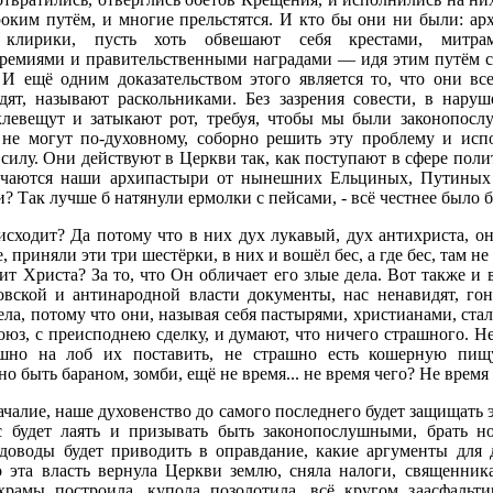
оким путём, и многие прельстятся. И кто бы они ни были: ар
 клирики, пусть хоть обвешают себя крестами, митра
емиями и правительственными наградами — идя этим путём сл
И ещё одним доказательством этого является то, что они все
дят, называют раскольниками. Без зазрения совести, в нару
 клевещут и затыкают рот, требуя, чтобы мы были законопосл
не могут по-духовному, соборно решить эту проблему и исп
. силу. Они действуют в Церкви так, как поступают в сфере поли
личаются наши архипастыри от нынешних Ельциных, Путиных
? Так лучше б натянули ермолки с пейсами, - всё честнее было 
сходит? Да потому что в них дух лукавый, дух антихриста, о
 приняли эти три шестёрки, в них и вошёл бес, а где бес, там н
ит Христа? За то, что Он обличает его злые дела. Вот также и 
овской и антинародной власти документы, нас ненавидят, го
ела, потому что они, называя себя пастырями, христианами, ста
оюз, с преисподнею сделку, и думают, что ничего страшного. Не
ашно на лоб их поставить, не страшно есть кошерную пищ
о быть бараном, зомби, ещё не время... не время чего? Не время
алие, наше духовенство до самого последнего будет защищать э
 будет лаять и призывать быть законопослушными, брать н
 доводы будет приводить в оправдание, какие аргументы для 
о эта власть вернула Церкви землю, сняла налоги, священник
рамы построила, купола позолотила, всё кругом заасфальти