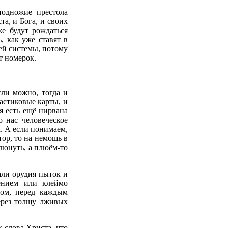
подножие престола
та, и Бога, и своих
же будут рождаться
, как уже ставят в
ей системы, потому
т номерок.
сли можно, тогда и
ластиковые карты, и
ая есть ещё нирвана
 нас человеческое
а. А если понимаем,
тор, то на немощь в
плюнуть, а плюём-то
али орудия пыток и
ением или клеймо
зом, перед каждым
через толщу лживых
 слова Христа, что