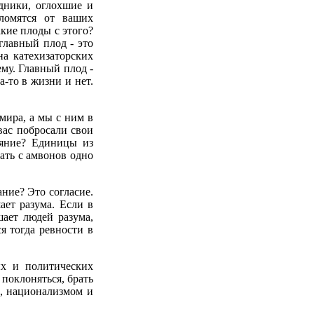
едники, оглохшие и
ломятся от ваших
кие плоды с этого?
главный плод - это
а катехизаторских
ему. Главный плод -
а-то в жизни и нет.
мира, а мы с ним в
вас побросали свои
аяние? Единицы из
вать с амвонов одно
ание? Это согласие.
ает разума. Если в
шает людей разума,
ся тогда ревности в
ых и политических
поклоняться, брать
м, национализмом и