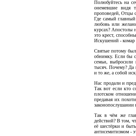
Полюбуйтесь на се
онемевшие видя т
проповедей, Отцы с
Где самый главный 
любовь или желани
курсах? Апостолы н
это крест, способны
Искушений - комар 
Святые потому были
обнимку. Если бы с
семьи, выбросили
тысяч. Почему? Да 
и то же, а собой ис
Нас продали и преда
Так вот если кто с
плотском отношени
предавая их похоти
законопослушании 
Так в чём же гла
действий? В том, ч
её шестёрки и быть
антисемитизмом - э