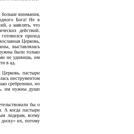
о больше внимания,
 одного Бога! Не в
й, а заявлять, что
ических действий.
 готовился приход
вославная Церковь,
ины, выставлялась
 нужны были только
ми не удивишь, им
ти в ад.
я Церковь, пастыри
ялась инструментом
ько сребреники, но
ь, им нужны души
тельствовали бы о
. А когда пастыри
ым лидерам, всему
 доску» их, потому