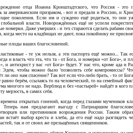
реждение отца Иоанна Кронштадтского, что Россия - это 
ь за американским призраком, - вот и предали и Россию, и Хрис
дущие поколения. Если им и суждено ещё родиться, то они у
 глобальной власти. Новорождённых ещё не успели покрестить
 номерки. Даже умерших - и тех стараются сделать рабами сво
и, когда место на кладбищах не дают, пока покойнику не присвоя
ьные плоды ваших благословений.
ластиковые - те уж нельзя, а эти паспорта ещё можно... Так е
гда и власть что эта, что та - от Бога, и номерки «от Бога», и п
», и антихрист у вас «от Бога» будет. У нас что, кроме ада и Р
 Эдем, чтобы можно было 'позволить себе компромиссы? Что
т ли оно нам спасение? Так вот если что-либо брать, - то от Бог
сё равно берём, ссылаясь то на человеческий, то на семейный фак
 ума многого не надо. Верблюд и без «пастырей» найдёт в кого 
у мерзость, в самих себя.
времена открытых гонений, когда перед глазами мучеников кл
. Теперь нам предлагают выгоду с Патриаршим благослов
отворцев или противников возрождения России. Таким обра
н встаёт выбор креста и хлеба, да его ещё надо разглядеть 
властей, так и от своих же прельщённых священников.
отвратились, отверглись обетов Крещения, и исполнились на них