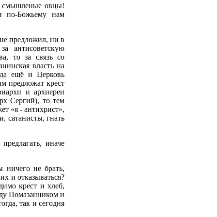
ье смышленые овцы!
ки по-Божьему нам
 не предложил, ни в
за антисоветскую
ва, то за связь со
анинская власть на
 да ещё и Церковь
им предложат крест
риархи и архиереи
рх Сергий), то тем
жет «я - антихрист»,
и, сатанисты, гнать
 предлагать, иначе
ы ничего не брать,
них и отказываться?
димо крест и хлеб,
жду Помазанником и
огда, так и сегодня