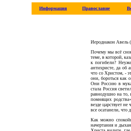
Информация
Православие
В
Иеродиакон Авель 
Почему мы всё снов
теме, в которой, ка
к погибели? Неуже
антихристе, да об 
что со Христом, - э
они, бороться как 
Они Россию в мука
стала Россия свети
равнодушно на то, 
помнящих родства»
везде царствует не 
все осатанели, что
Как можно спокойн
начертания и дыхан
Христа видите, где