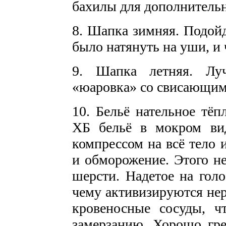
бахилы для дополнительн
8. Шапка зимняя. Подойд
было натянуть на уши, и 
9. Шапка летняя. Лу
«юаровка» со свисающим
10. Бельё нательное тёп
ХБ бельё в мокром вид
компрессом на всё тело 
и обморожение. Этого не
шерсти. Надетое на голо
чему активизируются не
кровеносные сосуды, ч
замерзанию. Хорошо гре