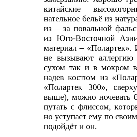
китайские высокогор
нательное бельё из натур
из – за повальной фаль
из Юго-Восточной Ази
материал – «Полартек». 
не вызывают аллергию 
сухом так и в мокром в
надев костюм из «Полар
«Полартек 300», сверх
выше), можно ночевать б
путать с флиссом, кото
но уступает ему по своим
подойдёт и он.