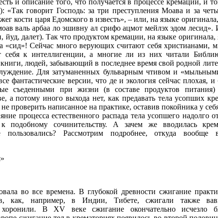
есть и описание того, что получается в процессе кремации, и то
1): «Так говорит Господь: за три преступления Моава и за чет
жег кости царя Едомского в известь», – или, на языке оригинала
ав валь арбаа ло эшивну ал срифо ацмот мейлэх эдом лесид». И
н, йуд, далет). Так что продуктом кремации, на языке оригинала, 
 а «сид»! Сейчас много верующих считают себя христианами, 
 себя к интеллигенции, а многие ли из них читали Библи
книги, людей, забывающий в последнее время свой родной лите
аблуждение. Для затуманенных бульварным чтивом и «мыльным
се фантастические версии, что де и экология сейчас плохая, и
ые съеденными при жизни (в составе продуктов питания)
ве, а потому иного выхода нет, как предавать тела усопших к
 не проверить написанное на практике, оставив покойника у себ
яние процесса естественного распада тела усопшего надолго о
к подобному сочинительству. А зачем же вводилась крем
е пользовались? Рассмотрим подробнее, откуда вообще в
я»
овала во все времена. В глубокой древности сжигание практи
ов, как, например, в Индии, Тибете, сжигали также вав
 хоронили. В XV веке сжигание окончательно исчезло б
вропе сжигание тел в крематориях появилось во второй половине