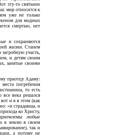
Вот эту-то святыню
час мир относится к
чем уже не только
екеном для модных
ается смертью, нет
вые и сохраняются
воей жизни. Станем
 загробную участь,
вем, и детям своим
ах, занятые своими
ему праотцу Адаму:
 места погребения
истианина, то есть
 все века решался
вот и я в этом (как
но: «и страдавша, и
 прихода ко Христу,
еприемлемы любые
го в землю в своем
амирование), так и
иции, а потому не