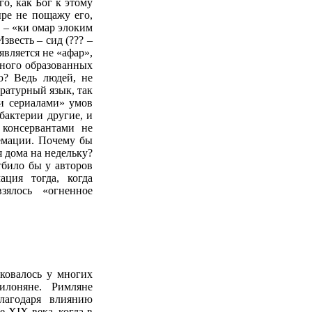
го, как Бог к этому
ыре не пощажу его,
, – «ки омар элоким
звесть – сид (??? –
является не «афар»,
много образованных
ю? Ведь людей, не
ратурный язык, так
и сериалами» умов
 бактерии другие, и
 консервантами не
ремации. Почему бы
я дома на недельку?
тбило бы у авторов
ация тогда, когда
зялось «огненное
ковалось у многих
илоняне. Римляне
лагодаря влиянию
 XIX века, когда в