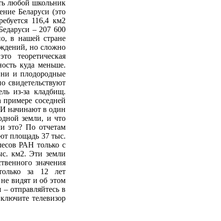
уть любой школьник
ение Беларуси (это
ребуется 116,4 км2
Бедаруси – 207 600
но, в нашей стране
еждений, но сложно
то теоретическая
ность куда меньше.
вни и плодородные
но свидетельствуют
ль из-за кладбищ.
 примере соседней
МИ начинают в один
одной земли, и что
ли это? По отчетам
ают площадь 37 тыс.
есов РАН только с
с. км2. Эти земли
твенного значения
 только за 12 лет
не видят и об этом
 – отправляйтесь в
ключите телевизор