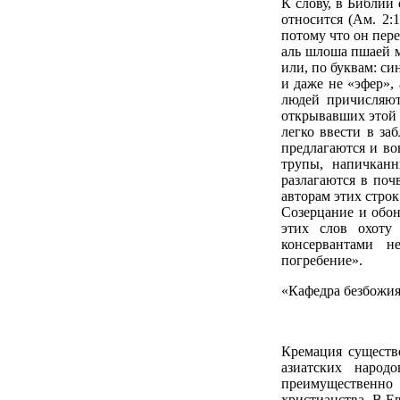
К слову, в Библии 
относится (Ам. 2:
потому что он пере
аль шлоша пшаей мо
или, по буквам: си
и даже не «эфер»,
людей причисляют
открывавших этой 
легко ввести в з
предлагаются и вов
трупы, напичканн
разлагаются в поч
авторам этих строк
Созерцание и обон
этих слов охоту 
консервантами н
погребение».
«Кафедра безбожи
Кремация существ
азиатских народ
преимущественно
христианства. В Е