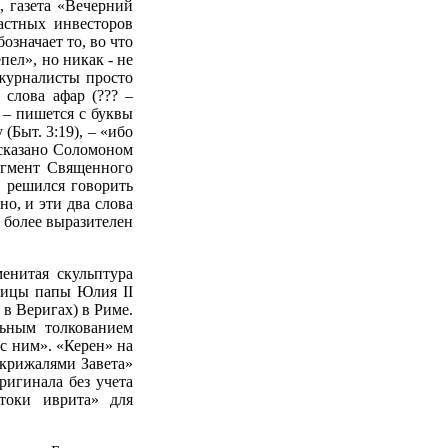
, газета «Вечерний
частных инвесторов
означает то, во что
пел», но никак - не
журналисты просто
 слова афар (??? –
? – пишется с буквы
(Быт. 3:19), – «ибо
 сказано Соломоном
рагмент Священного
я решился говорить
но, и эти два слова
о более выразителен
енитая скульптура
ницы папы Юлия II
 в Веригах) в Риме.
льным толкованием
 с ним». «Керен» на
 скрижалями Завета»
ригинала без учета
атоки иврита» для