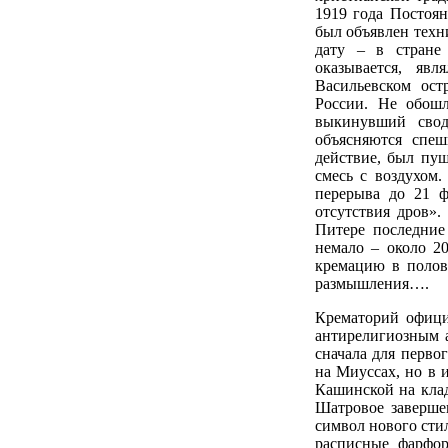
1919 года Постоян
был объявлен техн
дату – в стране
оказывается, яв
Васильевском ост
России. Не обошл
выкинувший свод
объясняются спеш
действие, был пущ
смесь с воздухом.
перерыва до 21 ф
отсутствия дров»
Питере последние
немало – около 2
кремацию в полов
размышления….
Крематорий офици
антирелигиозным а
сначала для перво
на Миуссах, но в 
Кашинской на клад
Шатровое заверше
символ нового сти
расписные фарфор