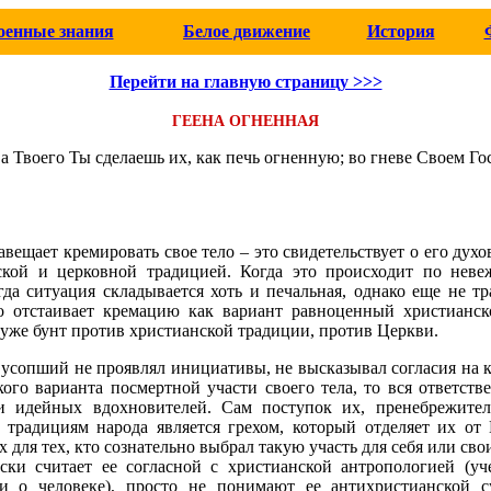
оенные знания
Белое движение
История
Перейти на главную страницу >>>
ГЕЕНА ОГНЕННАЯ
а Твоего Ты сделаешь их, как печь огненную; во гневе Своем Го
авещает кремировать свое тело – это свидетельствует о его дух
ской и церковной традицией. Когда это происходит по невеж
да ситуация складывается хоть и печальная, однако еще не тр
о отстаивает кремацию как вариант равноценный христианс
 уже бунт против христианской традиции, против Церкви.
и усопший не проявлял инициативы, не высказывал согласия на 
кого варианта посмертной участи своего тела, то вся ответств
и идейных вдохновителей. Сам поступок их, пренебрежите
 традициям народа является грехом, который отделяет их от 
х для тех, кто сознательно выбрал такую участь для себя или сво
ески считает ее согласной с христианской антропологией (у
 о человеке), просто не понимают ее антихристианской с