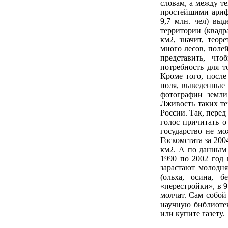
словам, а между т
простейшими арифм
9,7 млн. чел) выд
территории (квадр
км2, значит, теор
много лесов, поле
представить, чт
потребность для т
Кроме того, посл
поля, выведенные 
фотографии земли
Лживость таких т
России. Так, пере
голос причитать о
государство не мо
Госкомстата за 200
км2. А по данным
1990 по 2002 год
зарастают молодн
(ольха, осина, б
«перестройки», в 
молчат. Сам собой
научную библиоте
или купите газету.