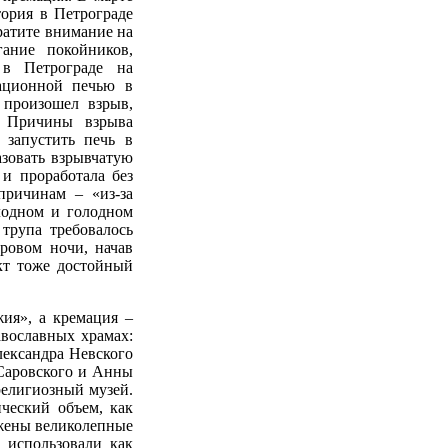
тория в Петрограде
ратите внимание на
ание покойников,
 в Петрограде на
мационной печью в
 произошел взрыв,
. Причины взрыва
 запустить печь в
азовать взрывчатую
 и проработала без
причинам – «из-за
лодном и голодном
трупа требовалось
ровом ночи, начав
кт тоже достойный
ия», а кремация –
авославных храмах:
лександра Невского
 Саровского и Анны
религиозный музей.
ческий объем, как
ожены великолепные
 использовали как