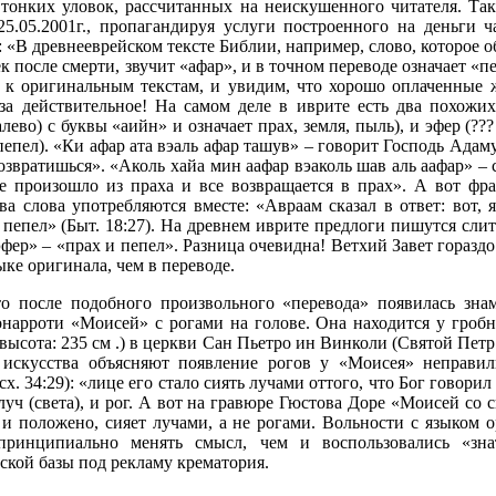
тонких уловок, рассчитанных на неискушенного читателя. Так
5.05.2001г., пропагандируя услуги построенного на деньги 
 «В древнееврейском тексте Библии, например, слово, которое об
к после смерти, звучит «афар», и в точном переводе означает «пе
я к оригинальным текстам, и увидим, что хорошо оплаченные 
а действительное! На самом деле в иврите есть два похожих
лево) с буквы «аийн» и означает прах, земля, пыль), и эфер (??
пепел). «Ки афар ата вэаль афар ташув» – говорит Господь Адаму 
возвратишься». «Аколь хайа мин аафар вэаколь шав аль аафар» –
все произошло из праха и все возвращается в прах». А вот ф
два слова употребляются вместе: «Авраам сказал в ответ: вот, 
 пепел» (Быт. 18:27). На древнем иврите предлоги пишутся слит
эфер» – «прах и пепел». Разница очевидна! Ветхий Завет горазд
ыке оригинала, чем в переводе.
то после подобного произвольного «перевода» появилась знам
нарроти «Моисей» с рогами на голове. Она находится у гроб
 высота: 235 см .) в церкви Сан Пьетро ин Винколи (Святой Петр
искусства объясняют появление рогов у «Моисея» неправи
х. 34:29): «лице его стало сиять лучами оттого, что Бог говорил
луч (света), и рог. А вот на гравюре Гюстова Доре «Моисей со
 и положено, сияет лучами, а не рогами. Вольности с языком о
принципиально менять смысл, чем и воспользовались «зн
ской базы под рекламу крематория.