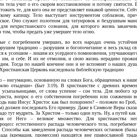
ти тела учит о его скором восстановлении и потому святости. 
ожить те, для кого она не представляет никакой ценности. Сей
ескому капищу. Тело выступает инструментом соблазнов, при
жское. Оно служит полотном для татуировок и бездушным ман
для нехристианского сознания, для которого жизнь заканчив
в том, чтобы предать уже умершее тело огню.
ные с погребением умерших, во всех народах очень устойчи
зрушим традицию – разрушим и богопочитание и весь уклад с
ся к усопшим – лишим их усердного поминовения, улучшающего
 им, и себе. И их не отмолим, и свою жизнь нерадиво прожи
дим. Тогда по нашей кончине они и не вспомнят о наших душ
Христианская Церковь наследовала библейскую традицию
ю – ингумацию, основанную на словах Бога, обращенных к наш
емлю отыдеши» (Быт 3:19). В христианстве с древних времен
усыпальницами, от слова успение – сон тела. Для любого хр
риста, вопрос о его собственном погребении или сожжении во
одь наш Иисус Христос как был похоронен? – положен во Гроб, 
м) должен последовать Его примеру. Даже в Символе Веры сказа
адо тут мудрить. За Христом – только один путь. Ну, а путей как
ия от Него – великое множество. Для христианства н
роцесс естественного распада человеческого тела, погребаемо
. Способы как замедления распада человеческих останков (бальз
пада (кремация, промессия) находятся вне православной трад