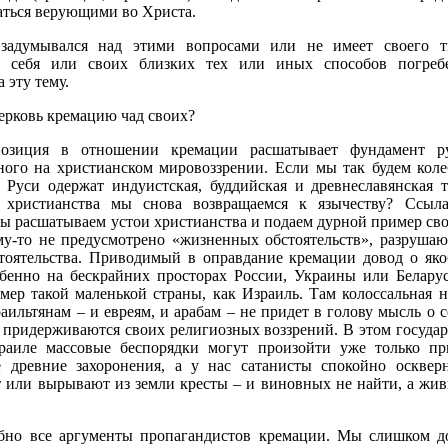
аться верующими во Христа.
 задумывался над этими вопросами или не имеет своего т
 себя или своих близких тех или иных способов погребе
 эту тему.
ерковь кремацию чад своих?
позиция в отношении кремации расшатывает фундамент ру
ного на христианском мировоззрении. Если мы так будем колеб
а Руси одержат индуистская, буддийская и древнеславянская 
 христианства мы снова возвращаемся к язычеству? Ссыл
мы расшатываем устои христианства и подаем дурной пример сво
му-то не предусмотрено «жизненных обстоятельств», разрушаю
тоятельства. Приводимый в оправдание кремации довод о яко
обенно на бескрайних просторах России, Украины или Беларус
мер такой маленькой страны, как Израиль. Там колоссальная 
раильтянам – и евреям, и арабам – не придет в голову мысль о
о придерживаются своих религиозных воззрений. В этом государ
раиле массовые беспорядки могут произойти уже только пр
 древние захоронения, а у нас сатанисты спокойно осквер
 или вырывают из земли кресты – и виновных не найти, а жив
бно все аргументы пропагандистов кремации. Мы слишком 