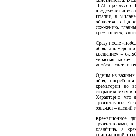
1873 профессор 
продемонстрирова
Италии, в Милане
общества в Цюри
сожжению, главны
крематориев, в ко
Сразу после «побе
обряды намеренно
крещение» – октя
«красная пасха» –
«победы света и те
Одним из важных 
обряд погребения 
крематории во в
сохранившихся в а
Характерно, что 
архитектуры». Если
означает – адский 
Кремационное дв
архитекторами, по
кладбища, а кре
христианской трад