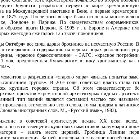
Бруно Брунетти разработал первую в мире кремационну
на на Международной выставке в Вене, а первые крематории
 в 1875 году. После того вскоре были основаны многочисле
хе, Лондоне и Париже. По свидетельствам современников,
м образом, враги Церкви. К 1905 г . в Европе и Америке име
торых ежегодно сжигалось 125 тысяч покойников.
ды Октября» все силы адовы бросились на несчастную Россию. 
 антицерковного содержания: на первых порах революции суще
брины, «красное бракосочетание» – ЗАГС, «красное погребен
 1 мая, предложенная Луначарским в пику христианству, как
пла».
моментов в разрушении «старого мира» явилась попытка заме
«сжиганием трупов». В 20-е годы советская власть стала го
сех крупных городах страны. Об этом свидетельствует бо
рхивах проектов «крематорной архитектуры» видных архитект
данный тип зданий является составной частью так называе
 проследить этимологию этого слова, то мы придем к латинскому 
(Словарь иностранных слов, М., «Русский язык», 1983).
ижение в советской архитектуре начала XX века, вслед
шло по пути замещения культовых памятников: колумбарии дол
матории – занять место церквей. Гробница Ленина перв
иции захоронения. За ней последовало «красное погребение» –