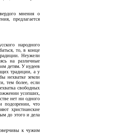
вердого мнения о
ния, предлагается
сского народного
аться, то, в конце
традиции. Неужели
аясь на различные
им детям. У иудеев
щих традиции, а у
бы нехватке земли
и, тем более, если
нехватка свободных
 сожжении усопших,
стве нет ни одного
и подозрении, что
няют христианские
ым до этого и дела
доверчивы к чужим