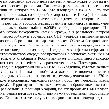
ем их основной довод о нехватке земли легко может опровергн
етическими расчетами. Так, если сразу похоронить все насел
елив на каждого по 12 м2 (это площадка 3 на 4 м ), то пот
атная площадка, со стороной квадрата менее 11 км ). Площадь 
етическое «кладбище» займет всего 0,056% территории. Конеч
й и рек, сел и городов, жилых зданий и административных учр
обы нельзя было найти 0,056% свободной территории. И э
ого, чтобы похоронить «всех и сразу», а в реальности потреб
е «перестройки» в государствах СНГ началось вымирание дере
из севооборота, начали зарастать лесом. Об этом беспристраст
 со спутников. А нам говорят о нехватке плодородных земе
езисов совершенно очевидна. Подкрепим эти факты цифрами на
д строительством очередного крематория в регионах, местные С
 том, что кладбища в России занимает слишком много плодор
жет позволить себе такую расточительность. Посмотрим, так 
4 год, на территории РФ - 60 тыс. 963 кладбища, которые заним
 ученых из Центра по проблемам экологии и продуктивности л
 площадь заброшенных посевных земель увеличилась на 330 ты
яком малоценных мягколиственных пород, не имеющих хозяйс
ереза). Территории пахотных земель, заброшенных всего
9 раз больше (!) площади кладбищ, но эту проблему СМИ в упор 
 напрашивается совет: если вам нужна объективная информация
ку. Если же хотите получить порцию лжи или полуправды – в