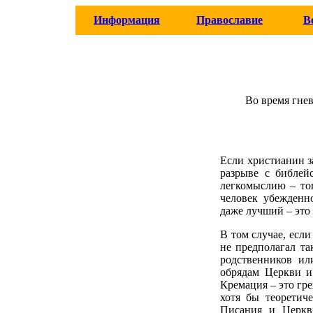
Информация
Православие
В
Во время гнев
Если христианин з
разрыве с библей
легкомыслию – тог
человек убежденн
даже лучший – это
В том случае, есл
не предполагал та
родственников ил
обрядам Церкви и
Кремация – это гре
хотя бы теоретич
Писания и Церкви