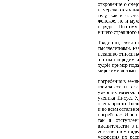
откровение о смер
намереваются уничт
телу, как к языч
женское, но и му
нарядов. Поэтому 
ничего страшного 
Традиции, связан
тысячелетиями. Ра
нерадиво относить
а этим повредим и
худой пример пода
мирскими делами. 
погребения в земл
«земля еси и в з
умерших называли 
ученика Иисуса Х
очень просто: Госп
и во всем остально
погребена». И не н
так и отступлен
вмешательства в п
естественном виде
ускорения их рас