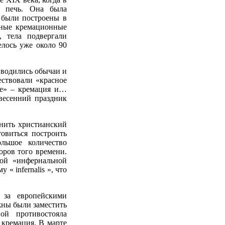
ю печь. Она была
 были построены в
нные кремационные
 тела подвергали
лось уже около 90
Вводились обычаи и
ствовали «красное
ие» – кремация и…
 весенний праздник
нить христианский
товиться построить
льшое количество
оров того времени.
мой «инфернальной
« infernalis », что
 за европейскими
жны были заместить
ой противостояла
 кремация. В марте