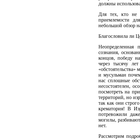
должны использов
Для тех, кто не
приемлемости для
небольшой обзор на
Благословила ли Ц
Неопределенная 
сознания, основан
концов, победу н
через тысячу лет
«обстоятельства» 
и мусульман поче
нас сплошные обс
несостоятелен, ос
посмотреть на при
территорий, но из
так как они строг
крематория! В Из
потревожили даже
могилы, разбивают
нет.
Рассмотрим подро