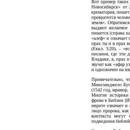
Вот пример таких 
Новосибирск» от 2
крематория, пишет:
превратится челове
земля». Обратимс
выдают желаемое з
пишется (справа на
«алеф» и означает 
прах ты и в прах 
(Еккл. 3:20), – «
писания, где эти 
Владыке, я, прах и
звучат как «афар у
и однозначен на яз
Примечательно, ч
Микеланджело Буо
(1542 год, мрамор,
Многие историки 
фразы в Библии (Ис
иврите означает и 
лицо пророка, как
контекста могут 
подведения библей