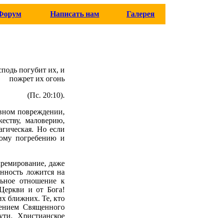
Форум
Написать нам
Галерея
сподь погубит их, и
пожрет их огонь
(Пс. 20:10).
овном повреждении,
еству, маловерию,
агическая. Но если
кому погребению и
кремирование, даже
енность ложится на
льное отношение к
Церкви и от Бога!
их ближних. Те, кто
чением Священного
ути. Христианское