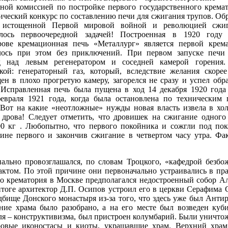
ной комиссией по постройке первого государственного крема
ический конкурс по составлению печи для сжигания трупов. Об
 истощенной Первой мировой войной и революцией сжиг
лялось первоочередной задачей! Построенная в 1920 году
рове кремационная печь «Металлург» является первой кре
ось при этом без приключений. При первом запуске печи
 над левым регенератором и соседней камерой горения
кой: генераторный газ, который, вследствие желания скорее
ен в плохо прогретую камеру, загорелся не сразу и успел обр
 Исправленная печь была пущена в ход 14 декабря 1920 года
евраля 1921 года, когда была остановлена по техническим 
. Вот на какие «неотложные» нужды новая власть извела в хо
 дрова! Следует отметить, что дровишек на сжигание одного 
00 кг . Любопытно, что первого покойника и сожгли под пок
ине первого и закончив сжигание в четвертом часу утра. Фа
ально провозглашался, по словам Троцкого, «кафедрой безбож
ктом. По этой причине они первоначально устраивались в пр
го крематория в Москве предполагался недостроенный собор А
итоге архитектор Д.П. Осипов устроил его в церкви Серафима
бище Донского монастыря из-за того, что здесь уже был Анти
ние храма было разобрано, а на его месте был возведен куби
ля – конструктивизма, был пристроен колумбарий. Были уничт
овые иконостасы и киоты, украшавшие храм. Верхний храм