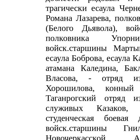
трагически есаула Черн
Романа Лазарева, полко
(Белого Дьявола), во
полковника Упорн
войск.старшины Мартын
есаула Боброва, есаула 
атамана Каледина, Бак
Власова, - отряд и
Хорошилова, конный
Таганрогский отряд 
служивых Казаков, 
студенческая боевая
войск.старшины Гн
Новочеркасской, Ак