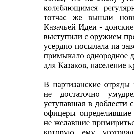
колеблющимся регуля
тотчас же вышли нов
Казачьей Идеи - донски
выступили с оружием пр
усердно посылала на за
примыкало однородное д
для Казаков, население к
В партизанские отряды
не достаточно умудр
уступавшая в доблести 
офицеры определившие 
не желавшие примиритьс
которую ему уготова