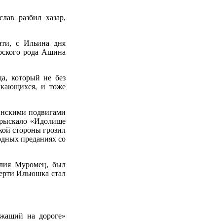
лав разбил хазар,
ати, с Ильина дня
арского рода Ашина
а, который не без
ыкающихся, и тоже
инскими подвигами
х рыскало «Идолище
ской стороны грозил
одных преданиях со
Илия Муромец, был
мерти Ильюшка стал
ежащий на дороге»