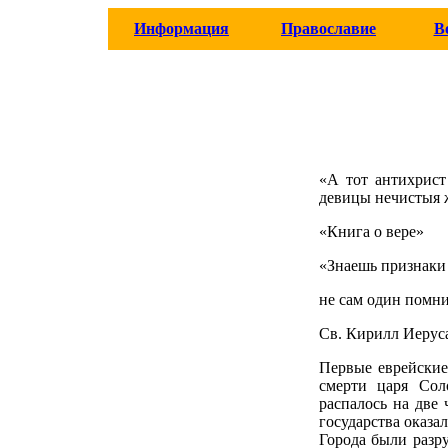
Информация
Православие
В
«А тот антихрист
девицы нечистыя 
«Книга о вере»
«Знаешь признаки
не сам один помни
Св. Кирилл Иерус
Первые еврейские
смерти царя Сол
распалось на две
государства оказа
Города были разр