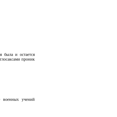
я была и остается
нглосаксами проник
е военных учений