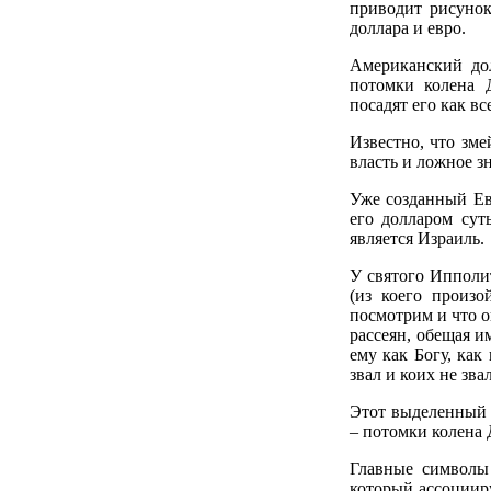
приводит рисунок
доллара и евро.
Американский дол
потомки колена 
посадят его как в
Известно, что зм
власть и ложное з
Уже созданный Ев
его долларом сут
является Израиль.
У святого Ипполи
(из коего произо
посмотрим и что он
рассеян, обещая и
ему как Богу, как
звал и коих не зва
Этот выделенный н
– потомки колена 
Главные символы
который ассоцииру