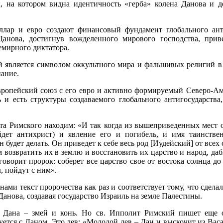
, на котором видна идентичность «герба» колена Данова и 
лар и евро создают финансовый фундамент глобального анти
Данова, достигнув вожделенного мирового господства, прив
семирного диктатора.
ей является символом оккультного мира и фальшивых религий в
нание.
ропейский союз с его евро и активно формируемый Северо-Ам
ь и есть структуры создаваемого глобального антигосударства
та Римского находим: «И так когда из вышеприведенных мест 
йдет антихрист) и явление его и погибель, и имя таинствен
 будет делать. Он приведет к себе весь род [Иудейский] от всех 
м возвратить их в землю и восстановить их царство и народ, да
 говорит пророк: соберет все царство свое от востока солнца до 
л, пойдут с ним».
ами текст пророчества как раз и соответствует тому, что сдела
Данова, создавая государство Израиль на земле Палестины.
 Дана – змей и конь. Но св. Ипполит Римский пишет еще 
ется с Даном. Это лев: «Молодой лев – Дан и выскочит из Васа