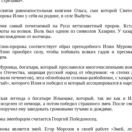
 стрелами».
вятая равноапостольная княгиня Ольга, сын которой Святос
орока Илии у себя на родине, в селе Выбуты.
Илия самый почитаемый на Руси ветхозаветный пророк. Кст
охоты на волков. Волк был одним из символов Хазарии. У хаз
роисхождении от волчицы.
лии-пророка соответствует образ преподобного Илии Муромц
Илии приобрел силу, чтобы побивать всяких гадов и пресм
цем.
уромца, богатыря, который прославился многочисленными во
ми Отечества, защищая русский народ от обидчиков: «в степя
ывали печенегов), леса облюбовали соловьи-разбойники, с хазар
ый», которого Илия и победил и который ассоциировался в нар
сская легенда о богатыре Ильюшке, который, так же как и 
 исцелен от немощи, а потом победил страшного змея. После с
 поручил ему заведовать громовыми тучами и дождями.
ка змееборцем считается Георгий Победоносец.
нова является змей. Егор Морозов в своей работе «Змей, л