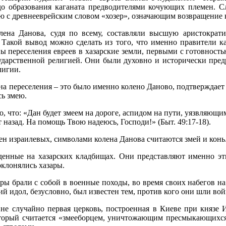
о образования каганата предводителями кочующих племен. Сл
ю с древнееврейским словом «хозер», означающим возвращение к
лена Данова, судя по всему, составляли высшую аристократ
 Такой вывод можно сделать из того, что именно правители каг
ы переселения евреев в хазарские земли, первыми с готовност
сударственной религией. Они были духовно и исторически пр
лигии.
лна переселения – это было именно колено Даново, подтверждает 
ь змею.
о, что: «Дан будет змеем на дороге, аспидом на пути, уязвляющим
т назад. На помощь Твою надеюсь, Господи!» (Быт. 49:17-18).
ен израилевых, символами колена Данова считаются змей и конь
денные на хазарских кладбищах. Они представляют именно эт
оклонялись хазары.
ары брали с собой в военные походы, во время своих набегов на
кий идол, безусловно, был известен тем, против кого они шли во
 не случайно первая церковь, построенная в Киеве при князе 
торый считается «змееборцем, уничтожающим пресмыкающихся