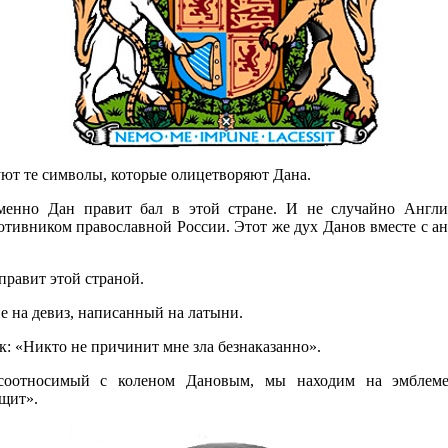
ют те символы, которые олицетворяют Дана.
именно Дан правит бал в этой стране. И не случайно Англи
тивником православной России. Этот же дух Данов вместе с а
правит этой страной.
е на девиз, написанный на латыни.
к: «Никто не причинит мне зла безнаказанно».
 соотносимый с коленом Дановым, мы находим на эмблем
щит».