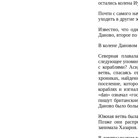
остались колена 
Почти с самого на
уходить в другие 
Известно, что од
Даново, второе по
В колене Дановом 
Северная плавал
следующее упомина
с кораблями? Аси
ветвь, спасаясь 
хрониках, найден
поселение, котор
кораблях и изгна
«dan» означал «го
пишут британские
Даново было боль
Южная ветвь была 
Позже они распр
занимала Хазария.
В девятнадцатом в