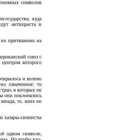
денежных символов
государства, куда
едут антихриста и
 их притязаниях на
ериканский союз с
, центром которого
открылось и колено
но означенное: то
стран, в которых он
бы они поклонялись
запада, те, коих он
ли хазары-сионисты
об одном символе,
на». Но чтобы кто-