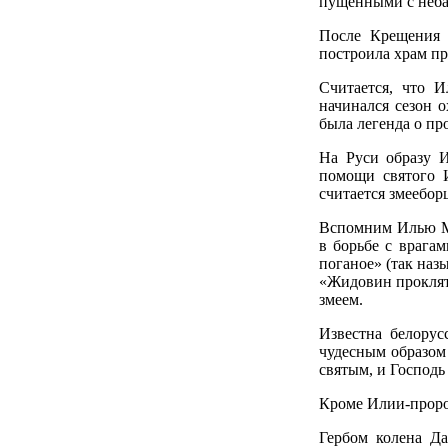
пущенными с неба
После Крещения с
построила храм пр
Считается, что 
начинался сезон 
была легенда о п
На Руси образу И
помощи святого 
считается змеебор
Вспомним Илью М
в борьбе с врага
поганое» (так наз
«Жидовин проклят
змеем.
Известна белору
чудесным образом
святым, и Господь
Кроме Илии-проро
Гербом колена Да