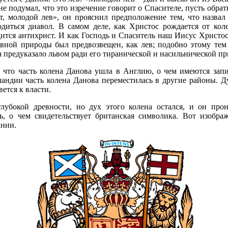
е подумал, что это изречение говорит о Спасителе, пусть обрат
ит, молодой лев», он прояснил предположение тем, что назвал
одиться диавол. В самом деле, как Христос рождается от кол
дится антихрист. И как Господь и Спаситель наш Иисус Христо
авной природы был предвозвещен, как лев; подобно этому те
 предуказало львом ради его тиранической и насильнической п
 что часть колена Данова ушла в Англию, о чем имеются зап
андии часть колена Данова переместилась в другие районы. Ду
вется к власти.
глубокой древности, но дух этого колена остался, и он пр
ь, о чем свидетельствует британская символика. Вот изобра
ании.