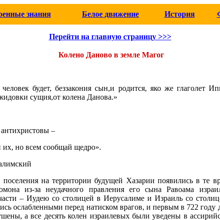
оенные знания
Белое движение
История
Перейти на главную страницу >>>
Колено Даново в земле Магог
 человек будет, беззакония сын,и родится, яко же глаголет И
жидовки сущия,от колена Данова.»
 антихристовы –
 их, но всем сообщай щедро».
алимский
 поселения на территории будущей Хазарии появились в те вр
омона из-за неудачного правления его сына Равоама израил
 части – Иудею со столицей в Иерусалиме и Израиль со столи
лись ослабленными перед натиском врагов, и первым в 722 году д
ушены, а все десять колен израилевых были уведены в ассирий