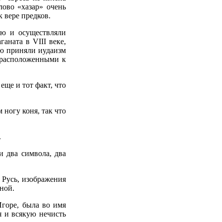
ово «хазар» очень
 вере предков.
ию и осуществляли
аната в VIII веке,
ью приняли иудаизм
едрасположенными к
еще и тот факт, что
 ногу коня, так что
.
и два символа, два
 Русь, изображения
йной.
Игоре, была во имя
 и всякую нечисть