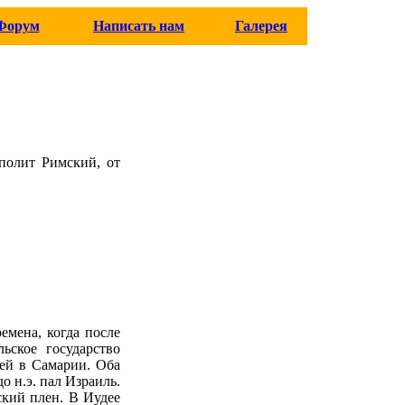
Форум
Написать нам
Галерея
пполит Римский, от
емена, когда после
ьское государство
цей в Самарии. Оба
о н.э. пал Израиль.
ский плен. В Иудее