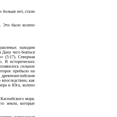
и больше нет, стали
. Это было колено
раилевых находим
 Дану чего бояться
» (5:17). Северная
ю. В исторических
 появилось сильное
которое прибыло на
В древнеанглийском
о впоследствии, как
вера и Юга, колено
 Каспийского моря.
то земли, которые
азарии, написанная