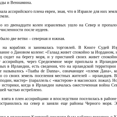
Иуды и Вениамина.
чала ассирийского плена евреи, зная, что в Израиле для них земл
земли.
но из двенадцати колен израилевых ушло на Север и пропало
 численности после иудеев.
было две ветви – северная и южная.
а на кораблях и занималась торговлей. В Книге Судей Из
ние о Дановом колене: «Галаад живет спокойно за Иорданом, и
д сидит на берегу моря, и у пристаней своих живет спокойно
от ассирийцев, через Средиземное море приплыла в Ирланди
ных в Ирландии, есть сведения, что на ирландской территории
ое называлось «Tuatha de Danna», означающее «племя Дана», 
ло со своих земель поселения местных жителей – ирландцев. 
сподин, мастер» (параллель с «мастером» в масонских ложах). Н
 историки, когда в Ирландии началась ожесточенная война Се
шей частью истреблено.
взята в плен ассирийцами и впоследствии поселилась в районе
остранились на север и заняли еще районы Черного моря. Э
еке в хранилище Каирской синагоги была найдена рукопись о Х