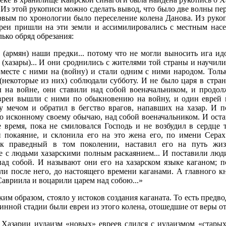
 Из этой рукописи можно сделать вывод, что было две волны пер
рвым по хронологии было переселение колена Данова. Из рукоп
реи пришли на эти земли и ассимилировались с местным насе
лько обряд обрезания:
 (армян) наши предки... потому что не могли выносить ига и
 (хазары)... И они сроднились с жителями той страны и научили
месте с ними на (войну) и стали одним с ними народом. Тольк
(некоторые из них) соблюдали субботу. И не было царя в стране
 на войне, они ставили над собой военачальником, и продол
евреи вышли с ними по обыкновению на войну, и один еврей 
 мечом и обратил в бегство врагов, напавших на хазар. И п
но исконному своему обычаю, над собой военачальником. И оста
 время, пока не смиловался Господь и не возбудил в сердце 
 покаяние, и склонила его на это жена его, по имени Серах
к праведный в том поколении, наставил его на путь жизн
те с людьми хазарскими полным раскаянием... И поставили люд
над собой. И называют они его на хазарском языке каганом; 
ли после него, до настоящего времени каганами. А главного кн
авриила и воцарили царем над собою...»
ким образом, стояло у истоков создания каганата. То есть предв
нной стадии были евреи из этого колена, отошедшие от веры о
в Хазарии иудаизм «новых» евреев слился с иудаизмом «старых