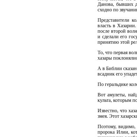
Данова, бывших д
сходно по звучани
Представители ко
власть в Хазарии.
после второй волн
и сделали его го
принятию этой ре
То, что первая во
хазары поклонялис
А в Библии сказан
всадник его упаде
По геральдике кол
Вот амулеты, най
культа, которым п
Известно, что хаз
змея. Этот хазарс
Поэтому, видимо,
пророка Илии, ко