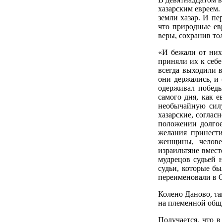
хазарским евреем.
земли хазар. И пе
что природные ев
веры, сохранив то
«И бежали от них
приняли их к себе
всегда выходили в
они держались, и 
одерживал победы
самого дня, как 
необычайную силу
хазарские, соглас
положении долгое
желания принести
женщины, челове
израильтяне вмес
мудрецов судьей 
судьи, которые бы
переименовали в С
Колено Даново, та
на племенной общи
Получается, что 