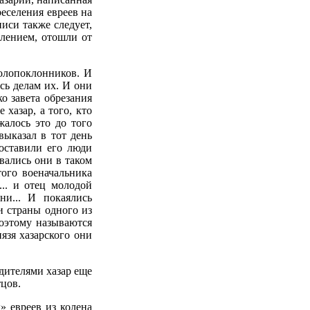
еселения евреев на
иси также следует,
лением, отошли от
долопоклонников. И
сь делам их. И они
о завета обрезания
 хазар, а того, кто
жалось это до того
выказал в тот день
оставили его люди
вались они в таком
того военачальника
... и отец молодой
и... И покаялись
и страны одного из
поэтому называются
язя хазарского они
одителями хазар еще
тцов.
» евреев из колена