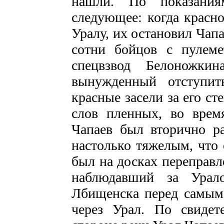
нашли. По показания
следующее: когда красн
Уралу, их остановил Чап
сотни бойцов с пулеме
спецвзвод Белоножки
вынужденный отступит
красные засели за его ст
слов пленных, во врем
Чапаев был вторично ра
настолько тяжелым, что 
был на досках переправл
наблюдавший за Урало
Лбищенска перед самым 
через Урал. По свидете