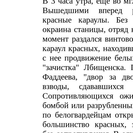
В 3 часа утра, еще во м
Вышедшими вперед р
красные караулы. Без
окраина станицы, отряд 
момент раздался винтово
караул красных, находи
с нее продвижение белых
"зачистка" Лбищенска. 
Фаддеева, "двор за д
взводы, сдававшихся
Сопротивляющихся ожи
бомбой или разрубленны
по белогвардейцам откры
большинство красных, з