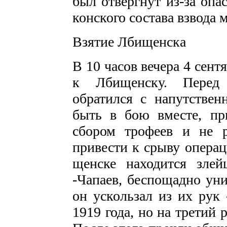
был отвергнут из-за опа
конского состава взвода 
Взятие Лбищенска
В 10 часов вечера 4 сент
к Лбищенску. Перед
обратился с напутстве
быть в бою вместе, пр
сбором трофеев и не р
привести к срыву операц
щенске находится злей
-Чапаев, беспощадно ун
он ускользал из их рук 
1919 года, но на третий