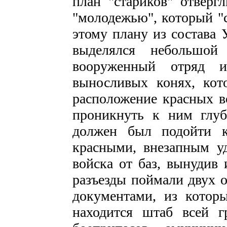
план "стариков" отверг
"молодежью", который "с
этому плану из состава 
выделялся небольшой
вооруженный отряд 
выносливых конях, ко
расположение красных во
проникнуть к ним глу
должен был подойти к
красными, внезапным уд
войска от баз, вынудив 
разъезды поймали двух 
документами, из котор
находится штаб всей г