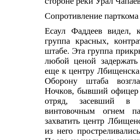
стороне реки Урал Чапаев
Сопротивление парткома
Есаул Фаддеев видел, 
группа красных, контр
штабе. Эта группа прикр
любой ценой задержать
еще к центру Лбищенска 
Оборону штаба возгла
Ночков, бывший офицер 
отряд, засевший в 
винтовочным огнем па
захватить центр Лбищенс
из него простреливалис