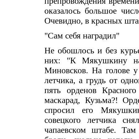
препровождения времени:
оказалось большое числ
Очевидно, в красных шта
"Сам себя наградил"
Не обошлось и без курье
них: "К Мякушкину на
Миновсков. На голове 
летчика, а грудь от одн
пять орденов Красного
маскарад, Кузьма?! Орд
спросил его Мякушки
совецкого летчика сн
чапаевском штабе. Там 