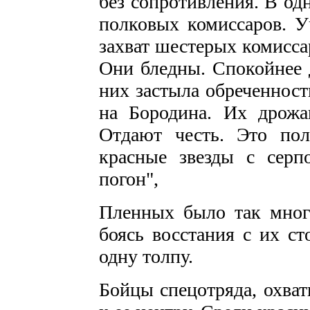
без сопротивления. В од
полковых комиссаров. У
захват шестерых комиссар
Они бледны. Спокойнее д
них застыла обреченност
на Бородина. Их дрожа
Отдают честь. Это пол
красные звезды с сер
погон",
Пленных было так много
боясь восстания с их ст
одну толпу.
Бойцы спецотряда, охват