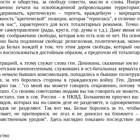
ости и общества, за свободу совести, мысли и слова. Напри
шении печати на освобожденной добровольцами территории
держивать, критическую – терпеть, враждебную - запрещать
ность "критической" позиции, которая "терпелась", в отличие 
ив нас", характерного для всех тоталитарных режимов. Точно
е самоуправление (рады, круги, гор. думы и т.д.). Даже явная 
у соображению свободы, которая или есть или ее нет. На ос
ии была подлинная свобода: религиозная, политическая, эконо
еда Белых вождей в том, что этим даром свободы, который о
и воспользоваться достойным образом, а предпочли ей тоталитар
рацией, к этому служат слова ген. Деникина, сказанные им во 
етским военнопленным, служивших в ост-батальонах вермахта 
 немало бывших комсомольцев, попадались и бывшие политрук
м, за что боролись стороны в гражданскую войну. Ген. Дени
но так : "со мной вы можете говорить откровенно, потому чт
стапо. Со своими советскими людьми вы так говорить не можете,
 гестапо, там в сов. России – в НКВД. Большевизм приучил вас 
лядов, которых вы на самом деле не разделяете, и одновременно
ядов не разделяют. Так вот мы, Белые боролись за то, чтобы
умает, не притворялся, не лгал и не доносил на ближнего –
равственным уродом". Здесь наглядно показано последствие 
ество