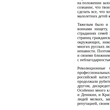
на положении зало
сознание, что тво
сделать все, что х
малолетних детей 
Тяжелым было и п
воинами нищету, 
страданиях семей
страниц гражданск
окружающих, нико
многих русских лю
ненависти. Поэтом
и своими ближними
с неблагодарность
Революционные б
профессиональны
российской ката
продолжали рубить
другом, дискреди
Особенно много к
и Деникин, и Крас
людей мелких, за
репутацией, своим