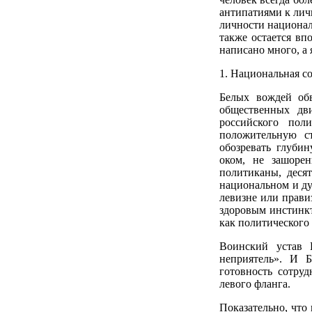
антипатиями к лич
личности национал
также остается вп
написано много, а
1. Национальная с
Белых вождей обв
общественных дви
российского пол
положительную ст
обозревать глуби
оком, не зашоре
политиканы, десят
национальном и ду
левизне или прави
здоровым инстинкт
как политического 
Воинский устав П
неприятель». И 
готовность сотруд
левого фланга.
Показательно, что