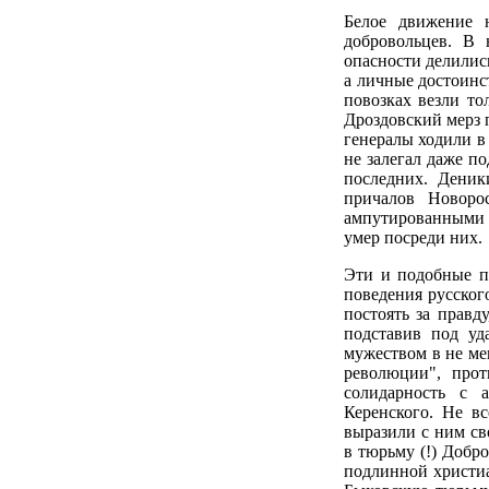
Белое движение н
добровольцев. В 
опасности делилис
а личные достоинс
повозках везли то
Дроздовский мерз п
генералы ходили в 
не залегал даже п
последних. Деник
причалов Новоро
ампутированными н
умер посреди них.
Эти и подобные п
поведения русског
постоять за правд
подставив под уд
мужеством в не ме
революции", про
солидарность с 
Керенского. Не в
выразили с ним св
в тюрьму (!) Добр
подлинной христи