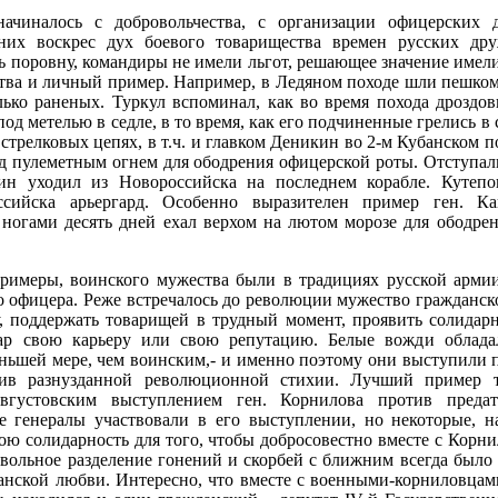
ачиналось с добровольчества, с организации офицерских
них воскрес дух боевого товарищества времен русских др
ь поровну, командиры не имели льгот, решающее значение имел
тва и личный пример. Например, в Ледяном походе шли пешком
лько раненых. Туркул вспоминал, как во время похода дроздо
од метелью в седле, в то время, как его подчиненные грелись в 
стрелковых цепях, в т.ч. и главком Деникин во 2-м Кубанском 
од пулеметным огнем для ободрения офицерской роты. Отступа
ин уходил из Новороссийска на последнем корабле. Кутеп
ссийска арьергард. Особенно выразителен пример ген. Ка
огами десять дней ехал верхом на лютом морозе для ободрен
римеры, воинского мужества были в традициях русской армии
о офицера. Реже встречалось до революции мужество гражданско
у, поддержать товарищей в трудный момент, проявить солидар
ар свою карьеру или свою репутацию. Белые вожди облад
ньшей мере, чем воинским,- и именно поэтому они выступили 
тив разнузданной революционной стихии. Лучший пример т
августовским выступлением ген. Корнилова против предат
се генералы участвовали в его выступлении, но некоторые, н
ою солидарность для того, чтобы добросовестно вместе с Корн
овольное разделение гонений и скорбей с ближним всегда был
анской любви. Интересно, что вместе с военными-корниловцам