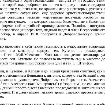
 находился и один гражданский – депутат IV-й Государствен
, который тоже добровольно пошел в тюрьму в знак солидарно
вает, что у многих или, по крайней мере у некоторых, русских
й шелухой сохранялось еще здоровое христиански-нравствен
ли совершать честные, жертвенные поступки, несмотря н
аким поступкам, - из которых важным было участие в Белом дви
по формальной партийной принадлежности. Подобный поступок 
Московского университета, видный кадет и член Всероссийского 
 собор, в апреле 1918 пробрался в Добровольческую арми
ние.
во включает в себя также терпимость к недостаткам товарище
ает, что командир корпуса ген. Кутепов не докладыва
ией ген. Май-Маевского. Хотя такое поведение командира у
ность ген. Кутепова не позволяла выступать ему в качестве 
атков товарищей по оружию приводит и ген. Б. Штейфон.
ин, и Кутепов, и Капель и др. вожди брезговали сплетней, как 
р с отношением Деникина к интриге, которую вел бывший пред
ерховного руководителя Добровольческой армии ген. Алексеева
" ген. Алексеева (как "монархиста") с "хорошим", по его мнен
. Деникин просто выслал бывшего председателя за интриги из з
рмией. И в дальнейшем главком армии старался пресекать ин
во.
ерживали до конца своих боевых товарищей, подвергшихся общ