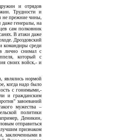
 дружин и отрядов
ужин. Трудности и
и не прежние чины,
 даже генералы, на
вцев сам полковник
санях. В атаки даже
походе. Дроздовский
ли командиры среди
ов лично снимал с
ппеля, который с
ия своих войск,- и
, являлись нормой
е, когда надо было
ность с гонимыми,-
али и гражданским
против" завоеваний
акого мужества –
ельской политики
апример, Деникин,
иловым отправиться
о лучшим признаком
и, заключенными в