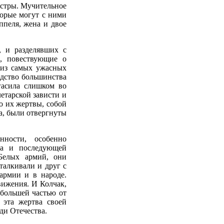
естры. Мучительное
торые могут с ними
аппеля, жена и двое
, и разделявших с
ы, повествующие о
 из самых ужасных
адство большинства
гасила слишком во
етарской зависти и
о их жертвы, собой
а, были отвергнуты
нности, особенно
та и последующей
Белых армий, они
талкивали и друг с
армии и в народе.
ижения. И Колчак,
 большей частью от
 эта жертва своей
ди Отечества.