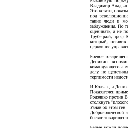
Быховскую тюрьму,
Владимир Аладьин
Это кстати, показы
под революционно
такие люди и мог
заблуждения. По т
оценивать, а не 
Трубецкой, проф. 
который, оставив
церковное управле
Боевое товарищест
Деникин вспомин
командующего арм
делу, но щепетиль
терпимости недост
И Колчак, и Деник
Показателен приме
Родзянко против В
столкнуть "плохого
Узнав об этом ген
Добровольческой а
боевое товарищест
Белые вожди подд