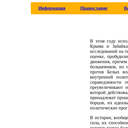
Информация
Православие
В
В этом году испо
Крыма и Забайка
исследований на т
оценке, пробудил
движения, причем 
большевиков, но 
против Белых во
внутренней поли
справедливости э
преувеличивают н
которой действова
принадлежат прошл
борцов, их идеал
политические прог
В истории, вообще
сила, их способно
человек всегда бол