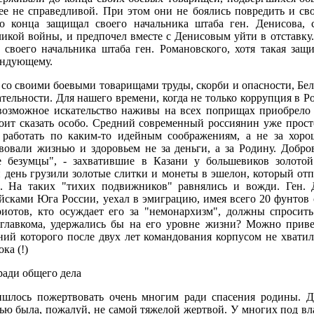
ее не справедливой. При этом они не боялись повредить и св
о конца защищал своего начальника штаба ген. Денисова,
икой войны, и предпочел вместе с Денисовым уйти в отставку.
своего начальника штаба ген. Романовского, хотя такая защ
андующему.
 со своими боевыми товарищами труды, скорби и опасности, Бе
тельности. Для нашего времени, когда не только коррупция в Р
евозможное искательство наживы на всех поприщах приобрело
оит сказать особо. Средний современный россиянин уже прост
работать по каким-то идейным соображениям, а не за хоро
овали жизнью и здоровьем не за деньги, а за Родину. Добро
е безумцы", - захватившие в Казани у большевиков золотой
й день грузили золотые слитки и монеты в эшелон, который отп
о. На таких "тихих подвижников" равнялись и вожди. Ген. 
сками Юга России, уехал в эмиграцию, имея всего 20 фунтов с
иотов, кто осуждает его за "немонархизм", должны спросить 
 главкома, удержались бы на его уровне жизни? Можно приве
ний которого после двух лет командования корпусом не хвати
ка (!)
ради общего дела
шлось пожертвовать очень многим ради спасения родины. 
ью была, пожалуй, не самой тяжелой жертвой. У многих под в