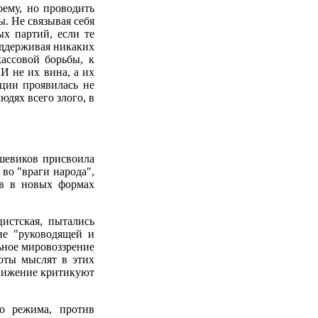
оему, но проводить
. Не связывая себя
х партий, если те
ддерживая никаких
ассовой борьбы, к
И не их вина, а их
ции проявилась не
юдях всего злого, в
шевиков присвоила
 во "враги народа",
ов в новых формах
истская, пытались
ие "руководящей и
ьное мировоззрение
оты мыслят в этих
движение критикуют
о режима, против