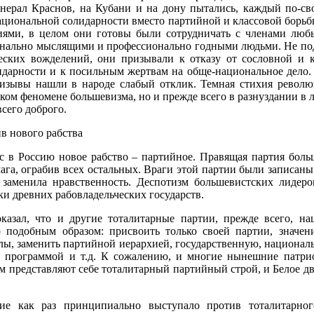
нерал Краснов, на Кубани и на дону пытались, каждый по-св
ациональной солидарности вместо партийной и классовой борьбы
иями, в целом они готовы были сотрудничать с членами любы
онально мыслящими и профессионально годными людьми. Не по
ческих вожделений, они призывали к отказу от сословной и к
дарности и к посильным жертвам на обще-национальное дело. 
призывы нашли в народе слабый отклик. Темная стихия револю
ком феномене большевизма, но и прежде всего в разнуздании в л
сего доброго.
ив нового рабства
с в Россию новое рабство – партийное. Правящая партия боль
лага, ограбив всех остальных. Враги этой партии были записаны
 заменила нравственность. Деспотизм большевистских лидер
ки древних рабовладельческих государств.
азал, что и другие тоталитарные партии, прежде всего, нац
о подобным образом: присвоить только своей партии, значен
ы, заменить партийной иерархией, государственную, национал
й программой и т.д. К сожалению, и многие нынешние патри
ом представляют себе тоталитарный партийный строй, и Белое 
ие как раз принципиально выступало против тоталитарног