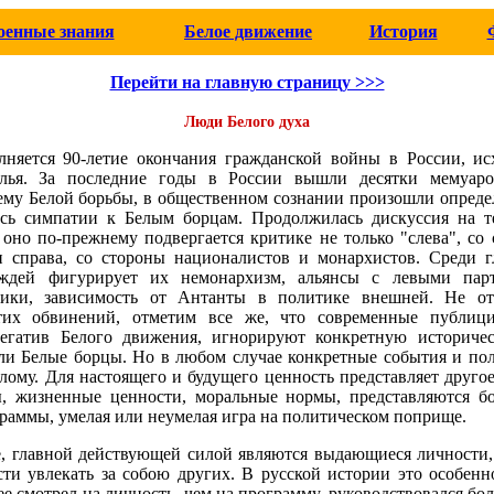
оенные знания
Белое движение
История
Перейти на главную страницу >>>
Люди Белого духа
лняется 90-летие окончания гражданской войны в России, ис
лья. За последние годы в России вышли десятки мемуаро
ему Белой борьбы, в общественном сознании произошли опреде
ись симпатии к Белым борцам. Продолжилась дискуссия на т
оно по-прежнему подвергается критике не только "слева", со
и справа, со стороны националистов и монархистов. Среди 
ждей фигурирует их немонархизм, альянсы с левыми парт
тики, зависимость от Антанты в политике внешней. Не от
тих обвинений, отметим все же, что современные публиц
егатив Белого движения, игнорируют конкретную историче
ли Белые борцы. Но в любом случае конкретные события и по
ому. Для настоящего и будущего ценность представляет друго
ы, жизненные ценности, моральные нормы, представляются б
раммы, умелая или неумелая игра на политическом поприще.
, главной действующей силой являются выдающиеся личности,
сти увлекать за собою других. В русской истории это особенн
ее смотрел на личность, чем на программу, руководствовался б