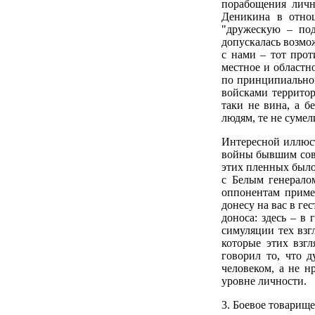
порабощения личн
Деникина в отно
"дружескую – под
допускалась возмож
с нами – тот прот
местное и областно
по принципиальном
войсками территор
таки не вина, а б
людям, те не сумел
Интересной иллюст
войны бывшим сов
этих пленных было
с Белым генерало
оппонентам пример
донесу на вас в ге
доноса: здесь – в
симуляции тех взг
которые этих взгл
говорил то, что д
человеком, а не н
уровне личности.
3. Боевое товарищ