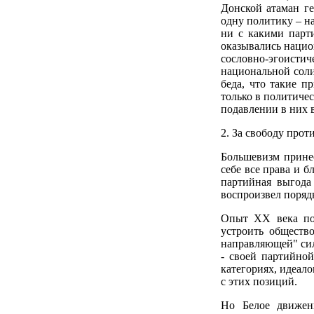
Донской атаман ге
одну политику – н
ни с какими парт
оказывались наци
сословно-эгоисти
национальной соли
беда, что такие 
только в политичес
подавлении в них в
2. За свободу прот
Большевизм прине
себе все права и б
партийная выгода
воспроизвел поряд
Опыт XX века пок
устроить обществ
направляющей" сил
- своей партийно
категориях, идеал
с этих позиций.
Но Белое движен