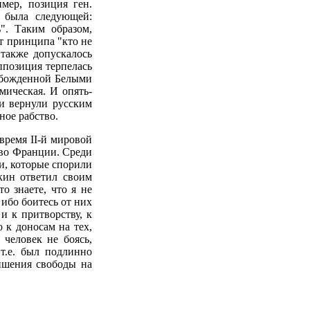
мер, позиция ген.
 была следующей:
". Таким образом,
от принципа "кто не
 также допускалось
оппозиция терпелась
вобожденной Белыми
мическая. И опять-
ни вернули русским
ное рабство.
время II-й мировой
во Франции. Среди
и, которые спорили
кин ответил своим
о знаете, что я не
 ибо боитесь от них
и к притворству, к
 к доносам на тех,
 человек не боясь,
 т.е. был подлинно
лишения свободы на