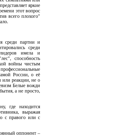
представляет яркие
ремени этот вопрос
тив всего плохого"
ало.
ся среди партии и
нтировались среди
 лидеров имела и
лес", способность
ской войны чистым
профессиональные
самой России, о её
 или реакции, не о
шевизм Белые вожди
ытия, а не просто,
ну, где находится
тивника, выражая
то с правого или с
тоянный оппонент –