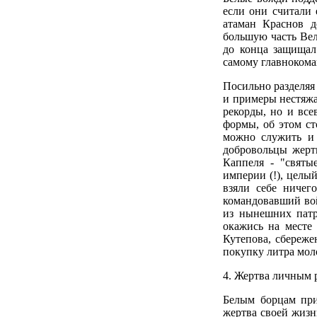
если они считали 
атаман Краснов д
большую часть Вел
до конца защищал 
самому главноком
Посильно разделяя
и примеры нестяжа
рекорды, но и вс
формы, об этом ст
можно служить и 
добровольцы жертв
Каппеля - "святы
империи (!), целы
взяли себе ничег
командовавший вой
из нынешних патр
окажись на месте
Кутепова, сбереже
покупку литра моло
4. Жертва личным 
Белым борцам при
жертва своей жизн