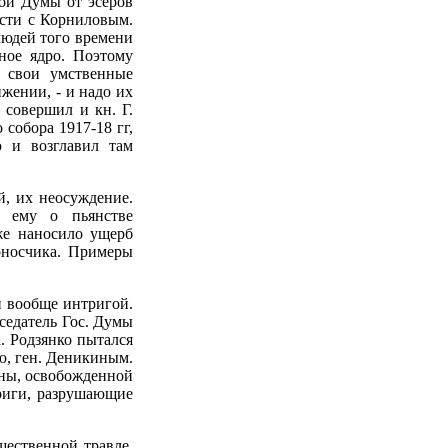
ной Думы от эсеров
сти с Корниловым.
 людей того времени
ное ядро. Поэтому
а свои умственные
жении, - и надо их
совершил и кн. Г.
собора 1917-18 гг,
ю и возглавил там
й, их неосуждение.
л ему о пьянстве
же наносило ущерб
доносчика. Примеры
и вообще интригой.
седатель Гос. Думы
. Родзянко пытался
ию, ген. Деникиным.
оны, освобожденной
триги, разрушающие
ественной травле,