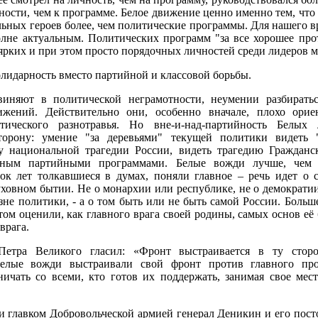
ности, чем к программе. Белое движение ценно именно тем, что 
ьных героев более, чем политические программы. Для нашего в
олне актуальным. Политических программ "за все хорошее про
 ярких и при этом просто порядочных личностей среди лидеров м
олидарность вместо партийной и классовой борьбы.
иняют в политической неграмотности, неумении разбирать
жений. Действительно они, особенно вначале, плохо орие
итического разнотравья. Но вне-и-над-партийность Белых
орону: умение "за деревьями" текущей политики видеть "
ну национальной трагедии России, видеть трагедию Граждан
нным партийными программами. Белые вожди лучше, чем 
ок лет толкавшиеся в думах, поняли главное – речь идет о 
ховном бытии. Не о монархии или республике, не о демократии
зне политики, - а о том быть или не быть самой России. Боль
ом оценили, как главного врага своей родины, самых основ её б
врага.
етра Великого гласил: «Фронт выстраивается в ту сторо
Белые вожди выстраивали свой фронт против главного про
ничать со всеми, кто готов их поддержать, занимая свое мес
 и главком Добровольческой армией генерал Деникин и его пос