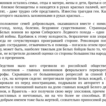
жников остались семьи, отцы и матери, жены и дети, братья и с
и близкие беззащитны и находятся в руках красных палачей, ко
отят, - даже трудно себе представить. Известна трагедия ген. К
которого оказались заложниками в руках красных…
оложение семей добровольцев, оказавшихся вместе с ними
голод, холод, болезни, бездомное существование. Страниц
 Белых воинов во время Сибирского Ледяного похода – одни
ой войны. Вдобавок к этому холодность, безразличие или злор
гда не сочувствующих проигравшей стороне. Революция по
дях сострадание, отзывчивость и помощь – погасила огнем прол
у, может быть, наиболее тяжелым для Белых бойцов было то, чт
, не встретили должной оценки со стороны большинства народ
ю и презрением.
едствия мало кого отрезвили из российской обществе
х политиков – главных виновников февральского переворо
строфы. Скрывшись от большевицких репрессий за спиной 
 сук, на котором сидели: интриговали против Белых вождей, с
тировали их перед иностранцами, подрывали их авторитет в 
леветы и поношений выпало на долю главных вождей Белого дв
нов, и Врангель – все получили свою меру злословия, причем
вистливых и ничтожных, ни на что более не способных. И
 добрым именем тоже была жертвой, сознательно приносимой ра