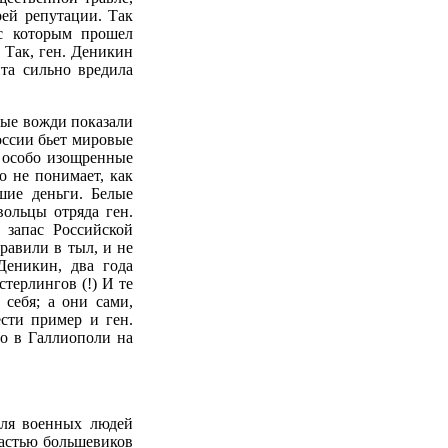
оей репутации. Так
 с которым прошел
 Так, ген. Деникин
ита сильно вредила
лые вожди показали
оссии бьет мировые
 особо изощренные
о не понимает, как
шие деньги. Белые
вольцы отряда ген.
 запас Российской
равили в тыл, и не
Деникин, два года
терлингов (!) И те
себя; а они сами,
сти пример и ген.
ло в Галлиополи на
Для военных людей
ластью большевиков