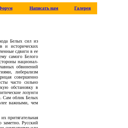
Форум
Написать нам
Галерея
хода Белых сил из
в и исторических
ленные сдвиги в ее
ему самого Белого
 стороны национал-
главных обвинений
иями, либерализм
рицая совершенно
исты часто сильно
скую обстановку в
литические лозунги
е. Сам облик Белых
олее важными, чем
 их притягательная
о заметно. Русский
олее симпатиями или