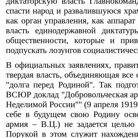
диктаторскую власть Главнокоман
спасти народ и развалившуюся хра
как орган управления, как аппара
власть единодержавной диктату
общественности, которые и при
подпускать лозунгов социалистиче
В официальных заявлениях, правит
твердая власть, объединяющая все
"долга перед Родиной". Так под
ВСЮР доклад "Добровольческая арм
Неделимой России"" (9 апреля 1919
себе в будущем свою Родину осво
армия – В.Ц.) не задается целью
Порукой в этом служит нахождени